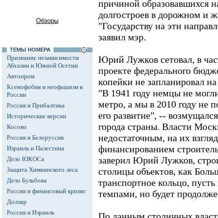
причиной образовавшихся н
долгостроев в дорожном и 
Обзоры
"Государству на эти направл
заявил мэр.
ТЕМЫ НОМЕРА
Признание независимости
Юрий Лужков сетовал, в ча
Абхазии и Южной Осетии
проекте федерального бюдж
Автопром
копейки не запланировал н
Ксенофобия и неофашизм в
"В 1941 году немцы не могл
России
метро, а мы в 2010 году не 
Россия и Прибалтика
его развитие", -- возмущалс
Исторические версии
города страны. Власти Мос
Косово
недостаточным, на их взгля
Россия и Белоруссия
финансированием строительс
Израиль и Палестина
заверил Юрий Лужков, стро
Дело ЮКОСа
Защита Химкинского леса
столицы объектов, как Боль
Дело Бульбова
транспортное кольцо, пусть
Россия и финансовый кризис
темпами, но будет продолже
Доллар
Россия и Израиль
По данным столичных власт