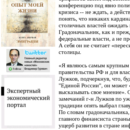
конференцию под явно поли
кризиса -- не ждать, а дейст
понять, что никаких кардин
столичных властей ожидать 
Градоначальник, как и преж
федеральные власти, а не п
А себя он не считает «пере
столицы.
«Я являюсь самым крупным 
правительства РФ и для власт
Лужков, подчеркнув, что, б
"Единой России", он может 
высказывать свое мнение». 
замечаний г-н Лужков по уж
традиции опять выбрал гла
По словам градоначальника
главного финансиста страны
ущерб развития в стране ин