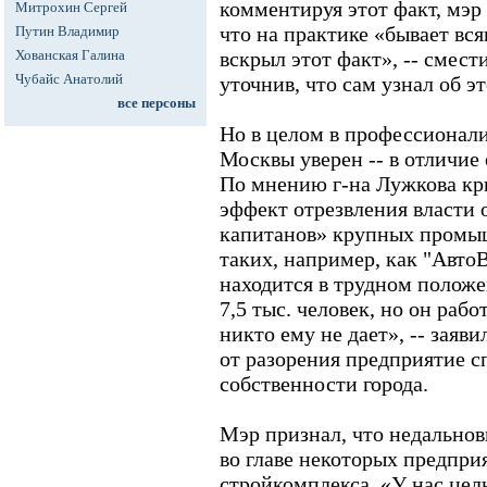
комментируя этот факт, мэр
Митрохин Сергей
что на практике «бывает вс
Путин Владимир
Хованская Галина
вскрыл этот факт», -- смест
Чубайс Анатолий
уточнив, что сам узнал об э
все персоны
Но в целом в профессионал
Москвы уверен -- в отличие
По мнению г-на Лужкова кр
эффект отрезвления власти 
капитанов» крупных промы
таких, например, как "Авт
находится в трудном положе
7,5 тыс. человек, но он рабо
никто ему не дает», -- заяви
от разорения предприятие сп
собственности города.
Мэр признал, что недально
во главе некоторых предпри
стройкомплекса. «У нас це