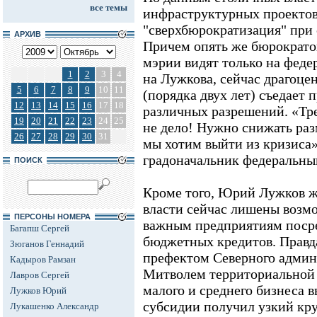
все темы
инфраструктурных проектов
"сверхбюрократизация" при 
АРХИВ
Причем опять же бюрократо
мэрии видят только на феде
1
2
3
4
на Лужкова, сейчас драгоце
5
6
7
8
9
10
11
(порядка двух лет) съедает
12
13
14
15
16
17
18
различных разрешений. «Тре
19
20
21
22
23
24
25
не дело! Нужно снижать ра
26
27
28
29
30
31
мы хотим выйти из кризиса»
градоначальник федеральны
ПОИСК
Кроме того, Юрий Лужков ж
власти сейчас лишены возм
ПЕРСОНЫ НОМЕРА
важным предприятиям поср
Багапш Сергей
бюджетных кредитов. Правда
Зюганов Геннадий
префектом Северного админ
Кадыров Рамзан
Митволем территориальной
Лавров Сергей
малого и среднего бизнеса 
Лужков Юрий
субсидии получил узкий кру
Лукашенко Александр