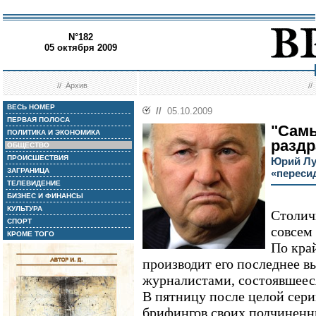
N°182
05 октября 2009
//
Архив
/
ВЕСЬ НОМЕР
//
05.10.2009
ПЕРВАЯ ПОЛОСА
"Сам
ПОЛИТИКА И ЭКОНОМИКА
раздр
ОБЩЕСТВО
ПРОИСШЕСТВИЯ
Юрий Лу
ЗАГРАНИЦА
«переси
ТЕЛЕВИДЕНИЕ
БИЗНЕС И ФИНАНСЫ
КУЛЬТУРА
Столич
СПОРТ
совсем
КРОМЕ ТОГО
По кра
производит его последнее в
журналистами, состоявшеес
В пятницу после целой сер
брифингов своих подчиненн