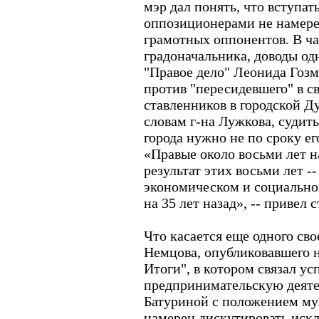
мэр дал понять, что вступат
оппозиционерами не намерен
грамотных оппонентов. В ч
градоначальника, доводы од
"Правое дело" Леонида Гоз
против "пересидевшего" в св
ставленников в городской Д
словам г-на Лужкова, судит
города нужно не по сроку ег
«Правые около восьми лет н
результат этих восьми лет -
экономическом и социально
на 35 лет назад», -- привел
Что касается еще одного св
Немцова, опубликовавшего н
Итоги", в котором связал у
предпринимательскую деяте
Батуриной с положением му
намерен дискутировать искл