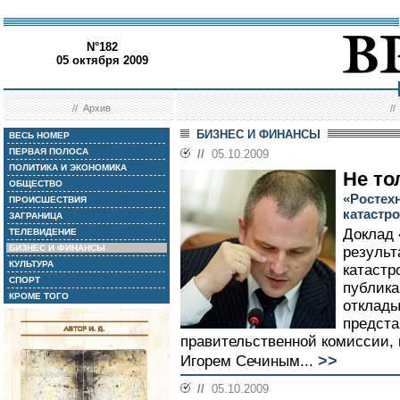
N°182
05 октября 2009
//
Архив
/
БИЗНЕС И ФИНАНСЫ
ВЕСЬ НОМЕР
ПЕРВАЯ ПОЛОСА
//
05.10.2009
ПОЛИТИКА И ЭКОНОМИКА
Не то
ОБЩЕСТВО
«Ростех
ПРОИСШЕСТВИЯ
катастр
ЗАГРАНИЦА
Доклад 
ТЕЛЕВИДЕНИЕ
БИЗНЕС И ФИНАНСЫ
результ
КУЛЬТУРА
катаст
СПОРТ
публика
КРОМЕ ТОГО
отклады
предста
правительственной комиссии,
>>
Игорем Сечиным...
//
05.10.2009