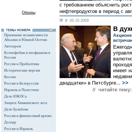
с требованием объяснить рост
нефтепродуктов в период с авг
Обзоры
//
05.10.2009
В дух
ТЕМЫ НОМЕРА
Признание независимости
Акционе
Абхазии и Южной Осетии
встреча
Автопром
Ежегодн
управл
Ксенофобия и неофашизм в
России
валютно
Россия и Прибалтика
проходя
имеет н
Исторические версии
недавн
Косово
>>
двадцатки» в Питсбурге...
Россия и Белоруссия
// читайте тему:
Израиль и Палестина
Дело ЮКОСа
Защита Химкинского леса
Дело Бульбова
Россия и финансовый кризис
Доллар
Россия и Израиль