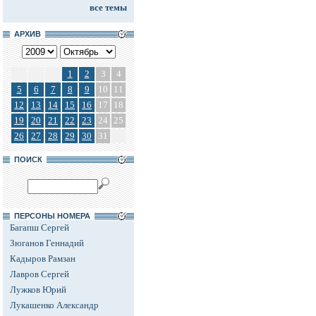
все темы
АРХИВ
1
2
3
4
5
6
7
8
9
10
11
12
13
14
15
16
17
18
19
20
21
22
23
24
25
26
27
28
29
30
31
ПОИСК
ПЕРСОНЫ НОМЕРА
Багапш Сергей
Зюганов Геннадий
Кадыров Рамзан
Лавров Сергей
Лужков Юрий
Лукашенко Александр