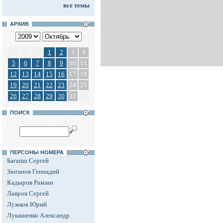
все темы
АРХИВ
1
2
3
4
5
6
7
8
9
10
11
12
13
14
15
16
17
18
19
20
21
22
23
24
25
26
27
28
29
30
31
ПОИСК
ПЕРСОНЫ НОМЕРА
Багапш Сергей
Зюганов Геннадий
Кадыров Рамзан
Лавров Сергей
Лужков Юрий
Лукашенко Александр