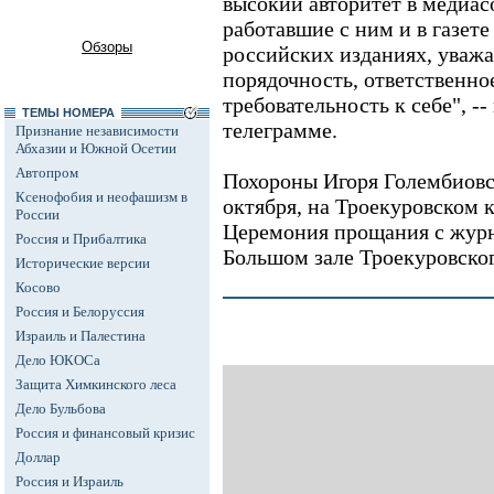
высокий авторитет в медиас
работавшие с ним и в газете
Обзоры
российских изданиях, уважа
порядочность, ответственно
требовательность к себе", -
ТЕМЫ НОМЕРА
телеграмме.
Признание независимости
Абхазии и Южной Осетии
Автопром
Похороны Игоря Голембиовск
Ксенофобия и неофашизм в
октября, на Троекуровском 
России
Церемония прощания с журна
Россия и Прибалтика
Большом зале Троекуровског
Исторические версии
Косово
Россия и Белоруссия
Израиль и Палестина
Дело ЮКОСа
Защита Химкинского леса
Дело Бульбова
Россия и финансовый кризис
Доллар
Россия и Израиль