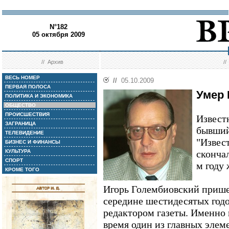
N°182
05 октября 2009
//
Архив
/
ВЕСЬ НОМЕР
//
05.10.2009
ПЕРВАЯ ПОЛОСА
Умер 
ПОЛИТИКА И ЭКОНОМИКА
ОБЩЕСТВО
ПРОИСШЕСТВИЯ
Извест
ЗАГРАНИЦА
бывший
ТЕЛЕВИДЕНИЕ
"Извес
БИЗНЕС И ФИНАНСЫ
КУЛЬТУРА
скончал
СПОРТ
м году
КРОМЕ ТОГО
Игорь Голембиовский пришел
середине шестидесятых годов
редактором газеты. Именно п
время один из главных элем