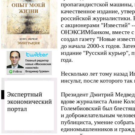
пропагандистской машины, 
качественное издание, утве
российской журналистики. В
с акционерами "Известий"
ОНЭКСИМбанком, вместе с ч
создал газету "Новые извес
до начала 2000-х годов. Зат
издание "Русский курьер", 
года.
Несколько лет тому назад И
инсульт, после которого так 
Президент Дмитрий Медведе
вдове журналиста Анне Кол
Голембиовский был блестя
и доброжелательным челове
публициста, умение собрать
единомышленников и гражда