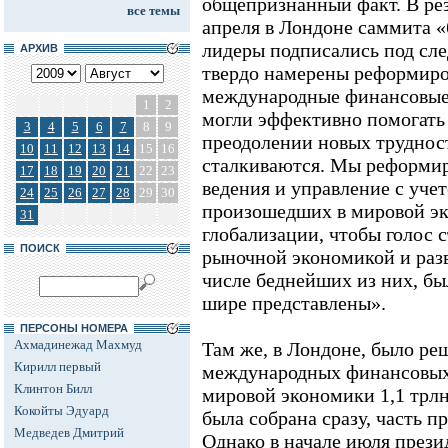
общепризнанный факт. В ре
все темы
апреля в Лондоне саммита «
лидеры подписались под с
АРХИВ
твердо намерены реформиро
международные финансовые
1
2
могли эффективно помогать
3
4
5
6
7
8
9
преодолении новых трудност
10
11
12
13
14
15
16
сталкиваются. Мы реформир
17
18
19
20
21
22
23
ведения и управление с уче
24
25
26
27
28
29
30
произошедших в мировой эк
31
глобализации, чтобы голос
ПОИСК
рыночной экономикой и раз
числе беднейших из них, б
шире представлены».
ПЕРСОНЫ НОМЕРА
Ахмадинежад Махмуд
Там же, в Лондоне, было ре
Кирилл первый
международных финансовых
Клинтон Билл
мировой экономики 1,1 трлн
Кокойты Эдуард
была собрана сразу, часть п
Медведев Дмитрий
Однако в начале июля през