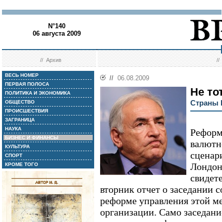
N°140
06 августа 2009
//
Архив
/
ВЕСЬ НОМЕР
//
06.08.2009
ПЕРВАЯ ПОЛОСА
Не то
ПОЛИТИКА И ЭКОНОМИКА
Страны 
ОБЩЕСТВО
ПРОИСШЕСТВИЯ
ЗАГРАНИЦА
НАУКА
Реформ
БИЗНЕС И ФИНАНСЫ
валютн
КУЛЬТУРА
сценар
СПОРТ
Лондон
КРОМЕ ТОГО
свидет
вторник отчет о заседании 
реформе управления этой 
организации. Само заседани