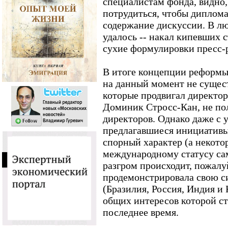
специалистам фонда, видно
потрудиться, чтобы диплом
содержание дискуссии. В лю
удалось -- накал кипевших с
сухие формулировки пресс-
В итоге концепции реформ
на данный момент не сущест
которые продвигал директо
Доминик Стросс-Кан, не по
директоров. Однако даже с у
предлагавшиеся инициатив
спорный характер (а некото
международному статусу са
разгром происходит, пожалу
продемонстрировала свою с
(Бразилия, Россия, Индия и 
общих интересов которой ст
последнее время.