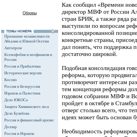
Как сообщил «Времени нов
директор МВФ от России Ал
Обзоры
стран БРИК, а также ряда р
выступили по вопросам реф
ТЕМЫ НОМЕРА
консолидированной позицией
Признание независимости
конкретные страны, присоед
Абхазии и Южной Осетии
дал понять, что поддержка
Автопром
достаточно широкой.
Ксенофобия и неофашизм в
России
Россия и Прибалтика
Подобная консолидация гово
Исторические версии
реформа, которую продвига
Косово
противоречит интересам ра
Россия и Белоруссия
тем концепция реформы дол
Израиль и Палестина
годовом собрании МВФ и Вс
Дело ЮКОСа
пройдет в октябре в Стамбу
Защита Химкинского леса
отверг столько всего, что т
Дело Бульбова
идеях может быть основан б
Россия и финансовый кризис
Доллар
Необходимость реформиров
Россия и Израиль