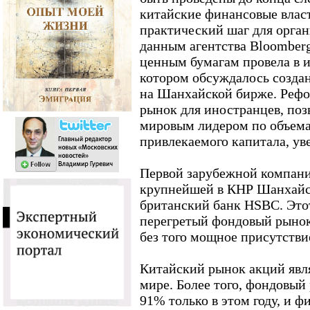
китайские финансовые влас
практический шаг для орган
данным агентства Bloomberg
ценным бумагам провела в и
котором обсуждалось созд
на Шанхайской бирже. Реф
рынок для иностранцев, поз
мировым лидером по объема
привлекаемого капитала, ув
Первой зарубежной компание
крупнейшей в КНР Шанхайск
британский банк HSBC. Это
перегретый фондовый рынок
без того мощное присутстви
Китайский рынок акций явля
мире. Более того, фондовый
91% только в этом году, и 