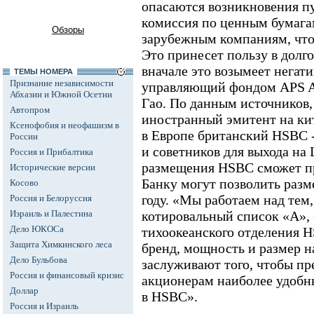
опасаются возникновения п
комиссия по ценным бумага
Обзоры
зарубежным компаниям, что
Это принесет пользу в долг
вначале это возымеет негати
ТЕМЫ НОМЕРА
Признание независимости
управляющий фондом APS As
Абхазии и Южной Осетии
Гао. По данным источников
Автопром
иностранный эмитент на ки
Ксенофобия и неофашизм в
в Европе британский HSBC -
России
и советников для выхода на
Россия и Прибалтика
размещения HSBC сможет при
Исторические версии
Банку могут позволить раз
Косово
году. «Мы работаем над тем,
Россия и Белоруссия
Израиль и Палестина
котировальный список «А», -
Дело ЮКОСа
тихоокеанского отделения 
Защита Химкинского леса
бренд, мощность и размер 
Дело Бульбова
заслуживают того, чтобы п
Россия и финансовый кризис
акционерам наиболее удобн
Доллар
в HSBC».
Россия и Израиль