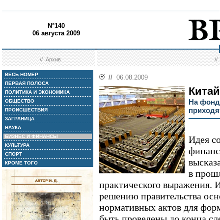
N°140
06 августа 2009
//
Архив
/
ВЕСЬ НОМЕР
//
06.08.2009
ПЕРВАЯ ПОЛОСА
Китай
ПОЛИТИКА И ЭКОНОМИКА
На фонд
ОБЩЕСТВО
приходя
ПРОИСШЕСТВИЯ
ЗАГРАНИЦА
НАУКА
БИЗНЕС И ФИНАНСЫ
Идея с
КУЛЬТУРА
финанс
СПОРТ
высказ
КРОМЕ ТОГО
в прош
практического выражения. И
решению правительства осн
нормативных актов для фор
быть проведены до конца с