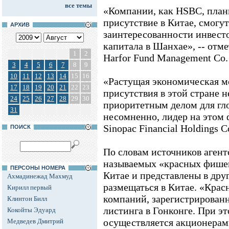
все темы
«Компании, как HSBC, пла
присутствие в Китае, смогут
АРХИВ
заинтересованности инвест
капитала в Шанхае», -- от
1
2
Harfor Fund Management Co
3
4
5
6
7
8
9
10
11
12
13
14
15
16
«Растущая экономическая м
17
18
19
20
21
22
23
присутствия в этой стране 
24
25
26
27
28
29
30
приоритетным делом для гл
31
несомненно, лидер на этом 
Sinopac Financial Holdings
ПОИСК
По словам источников агент
называемых «красных фишек
ПЕРСОНЫ НОМЕРА
Китае и представлены в дру
Ахмадинежад Махмуд
размещаться в Китае. «Крас
Кирилл первый
компаний, зарегистрирован
Клинтон Билл
листинга в Гонконге. При э
Кокойты Эдуард
осуществляется акционерами
Медведев Дмитрий