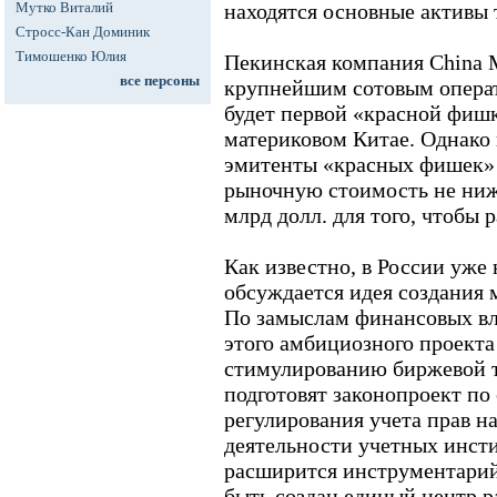
Мутко Виталий
находятся основные активы 
Стросс-Кан Доминик
Тимошенко Юлия
Пекинская компания China M
все персоны
крупнейшим сотовым операт
будет первой «красной фишк
материковом Китае. Однако
эмитенты «красных фишек»
рыночную стоимость не ниж
млрд долл. для того, чтобы 
Как известно, в России уже
обсуждается идея создания 
По замыслам финансовых вл
этого амбициозного проекта
стимулированию биржевой 
подготовят законопроект п
регулирования учета прав н
деятельности учетных инсти
расширится инструментарий
быть создан единый центр 