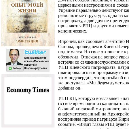
церковными нестроениями в соседн
Украине параллельно действуют к
религиозные структуры, одна из к
патриархату, а две другие претенд
признаются РПЦ и другими помест
канонических.
Впрочем, как сообщает агентство 
Синода, прошедшем в Киево-Печерс
поднимался. Но свое отношение к 
обозначил. Отвечая на вопрос укр
встречи со священнослужителями о
УПЦ Киевского патриархата, патриа
планировались и в программу визи
этом подтвердил, что просьба об ор
же поступала. «Мы будем думать, ка
добавил он.
УПЦ КП, которую возглавляет «па
(в свое время один из кандидатов 
бывший киевский митрополит, впо
анафематствованный на Архиерейск
восприняла приезд патриарха Кири
событие. «Визит главы РПЦ будет 