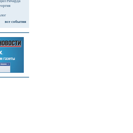
дил Ричарда
еоргия
алог
все события