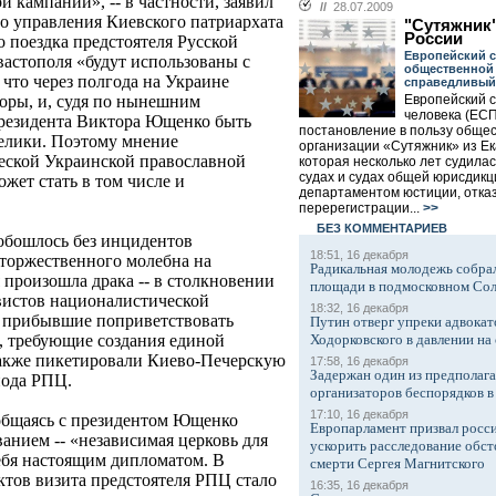
й кампании», -- в частности, заявил
//
28.07.2009
о управления Киевского патриархата
"Сутяжник
России
 поездка предстоятеля Русской
Европейский с
астополя «будут использованы с
общественной 
что через полгода на Украине
справедливый
Европейский с
оры, и, судя по нынешним
человека (ЕС
резидента Виктора Ющенко быть
постановление в пользу обще
елики. Поэтому мнение
организации «Сутяжник» из Ек
ской Украинской православной
которая несколько лет судила
судах и судах общей юрисдикц
жет стать в том числе и
департаментом юстиции, отка
перерегистрации...
>>
БЕЗ КОМMЕНТАРИЕВ
обошлось без инцидентов
18:51, 16 декабря
 торжественного молебна на
Радикальная молодежь собрал
 произошла драка -- в столкновении
площади в подмосковном Со
вистов националистической
18:32, 16 декабря
 прибывшие поприветствовать
Путин отверг упреки адвокат
Ходорковского в давлении на 
, требующие создания единой
также пикетировали Киево-Печерскую
17:58, 16 декабря
Задержан один из предполаг
нода РПЦ.
организаторов беспорядков 
17:10, 16 декабря
общаясь с президентом Ющенко
Европарламент призвал росси
ванием -- «независимая церковь для
ускорить расследование обст
ебя настоящим дипломатом. В
смерти Сергея Магнитского
ктов визита предстоятеля РПЦ стало
16:35, 16 декабря