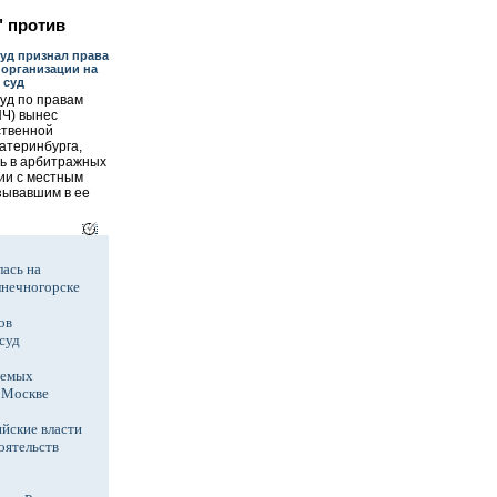
" против
уд признал права
организации на
 суд
уд по правам
ПЧ) вынес
ственной
атеринбурга,
сь в арбитражных
ии с местным
зывавшим в ее
ась на
лнечногорске
ов
суд
аемых
в Москве
йские власти
оятельств