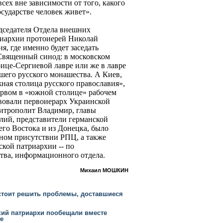
 всех вне зависимости от того, какого
осударстве человек живет».
едседателя Отдела внешних
риархии протоиерей Николай
я, где именно будет заседать
Священный синод: в московском
ице-Сергиевой лавре или же в лавре
шего русского монашества. А Киев,
жная столица русского православия»,
первом в «южной столице» рабочем
твовали первоиерарх Украинской
митрополит Владимир, главы
лий, представители германской
его Востока и из Донецка, было
ном присутствии РПЦ, а также
кой патриархии -- по
тва, информационного отдела.
Михаил МОШКИН
стоит решить проблемы, доставшиеся
кий патриархи пообещали вместе
е