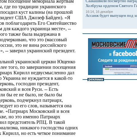
Саакашвили посмертно награ
нтом посещение мемориала жертвам
Холбрука орденом Святого Г
, где по традиции украинского
 посадил куст калины (на прошлой
16:14, 16 декабря
Ассанж будет выпущен под з
резидент США Джозеф Байден). «Я
цов поблагодарить Его Святейшество
ом для каждого украинца месте», --
рого также была выдержана в
подчеркиваю, что это (массовый
России, это не вина российского
в», -- заверил украинский президент.
фальной украинской церкви Ющенко
олее того, по завершении посещения
триарх Кирилл недвусмысленно дал
о Украина не нуждается в какой-то
ерковь, господин президент,
ковский и всея Руси. -- Есть
сли бы ее не было, не было бы
ерковь, подчеркнул патриарх,
ледует из его слов, называется она
че. «Патриарх Московский и всея
кве, но это именно Патриарх
нил предстоятель РПЦ. В такой
иализма, никакого господства одних
х Кирилл, но есть четкое понимание