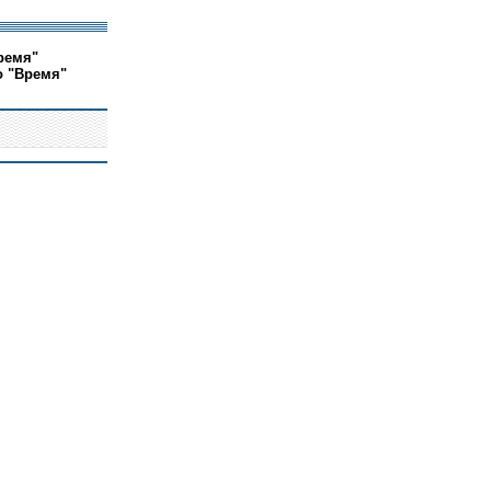
ремя"
о "Время"