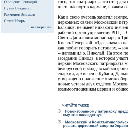
того, что «патриарх -- это отец для
Онищенко Геннадий
цвета паспорт в кармане, в каком г
Путин Владимир
Рахмонов Эмомали
Как в свою очередь заметил зампр
Сечин Игорь
церковных связей Московской пат
все персоны
Балашов, не имеет никакого значени
рабочий орган управления РПЦ -- 
Свято-Даниловом монастыре, в Тро
Киево-Печерской. «Здесь начало на
как любит говорить патриарх, -- ю
-- напомнил о. Николай. На этом 
заседании Синода, в котором учас
церкви Московского патриархата 
белорусской и молдавской митропо
епархии, архиереи с Кубани, Дальн
утверждено положение о межсобор
новые уставы двух отделов Московс
взаимоотношениям церкви и общес
ЧИТАЙТЕ ТАКЖЕ
Новоизбранному патриарху пред
ему «по наследству»
Московский и Константинопольс
решать церковный спор на Украин