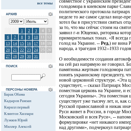
совместное с украинским президе
все темы
голодомора в киевском парке Славы
политического протокола патриарх
АРХИВ
неделе то же самое сделал вице-п
хотел бы в присутствии святых от
за то, что мы сейчас стоим на свят
1
2
3
4
5
заявил г-н Ющенко, риторика кото
6
7
8
9
10
11
12
примирительных тонах. «Я всегда 
голод на Украине. --
Ред.
) не вина 
13
14
15
16
17
18
19
народа, а трагедия 1932--1933 годо
20
21
22
23
24
25
26
27
28
29
30
31
О необходимости создания автоке
на сей раз напрямую не говорил. Б
ПОИСК
памятника жертвам голодомора па
понять украинскому президенту, чт
новой церковной структуре. «Эта ц
существует, -- сказал Патриарх Мос
ПЕРСОНЫ НОМЕРА
поместная церковь на Украине, и е
Барак Обама
сегодня Украины». Эта поместная ц
Кадыров Рамзан
существует уже тысячу лет, и, как с
Русской православной и никак ина
Кирилл первый
Руси живет в России, в городе Мос
Клинтон Хиллари
Московский и всея Руси», -- напом
Лужков Юрий
формулировке «нет никакого импер
Миллер Алексей
над другими», подчеркнул патриар