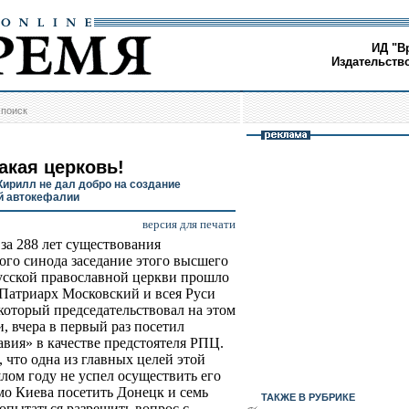
ИД "В
Издательств
/
поиск
акая церковь!
Кирилл не дал добро на создание
й автокефалии
версия для печати
за 288 лет существования
го синода заседание этого высшего
усской православной церкви прошло
 Патриарх Московский и всея Руси
который председательствовал на этом
и, вчера в первый раз посетил
вия» в качестве предстоятеля РПЦ.
 что одна из главных целей этой
шлом году не успел осуществить его
мо Киева посетить Донецк и семь
ТАКЖЕ В РУБРИКЕ
опытаться разрешить вопрос с