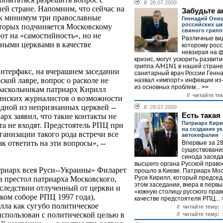
//
28.07.2009
ей стране. Напомним, что сейчас на
Забудьте а
ак минимум три православные
Геннадий Они
российских шк
оторых подчиняется Московскому
свиного грипп
уют на «самостийность», но не
Различные ви
ными церквами в качестве
которому рос
невзирая на 
кризис, могут ускорить развит
гриппа A/H1N1 в нашей стране
Интерфакс, на вчерашнем заседании
санитарный врач России Генн
кой лавре, вопрос о расколе не
назвал «импорт» инфекции из
из основных проблем...
>>
раскольникам патриарх Кирилл
// читайте те
аинских журналистов о возможности
дной из непризнанных церквей --
//
28.07.2009
Есть такая
рх заявил, что такие контакты не
Патриарх Кири
та не входят. Предстоятель РПЦ при
на создание у
ганизации такого рода встречи все
автокефалии
к ответить на эти вопросы», --
Впервые за 28
существовани
синода заседа
высшего органа Русской право
триарх всея Руси--Украины» Филарет
прошло в Киеве. Патриарх Мос
Руси Кирилл, который председ
на престол патриарха Московского,
этом заседании, вчера в первы
следствии отлученный от церкви и
«южную столицу русского прав
ом соборе РПЦ 1997 года),
качестве предстоятеля РПЦ...
лла как сугубо политическое
// читайте тему:
использован с политической целью в
// читайте тему: