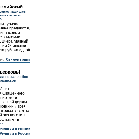
нглийский
щенко защищает
ольников от
а
ды туризма,
сияне предаются,
финансовый
ие эпидемии
. Вчера главный
адий Онищенко
-за рубежа одной
му:
Свиной грипп
 церковь!
лл не дал добро
краинской
8 лет
я Священного
ние этого
славной церкви
ковский и всея
ательствовал на
й раз посетил
ославия» в
>>
Религии в России
Религии в России