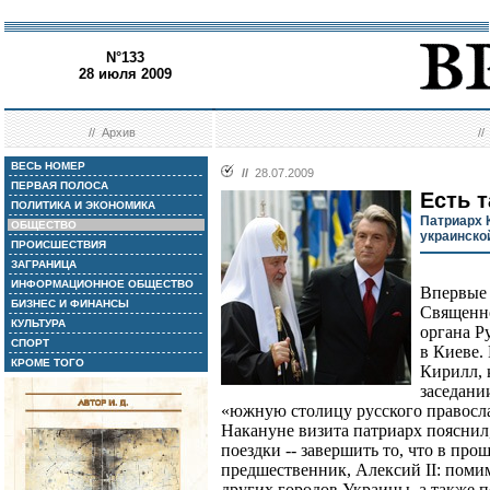
N°133
28 июля 2009
//
Архив
/
ВЕСЬ НОМЕР
//
28.07.2009
ПЕРВАЯ ПОЛОСА
Есть т
ПОЛИТИКА И ЭКОНОМИКА
Патриарх 
ОБЩЕСТВО
украинско
ПРОИСШЕСТВИЯ
ЗАГРАНИЦА
ИНФОРМАЦИОННОЕ ОБЩЕСТВО
Впервые 
БИЗНЕС И ФИНАНСЫ
Священно
КУЛЬТУРА
органа Р
СПОРТ
в Киеве.
КРОМЕ ТОГО
Кирилл, 
заседани
«южную столицу русского правосла
Накануне визита патриарх пояснил,
поездки -- завершить то, что в про
предшественник, Алексий II: поми
других городов Украины, а также п