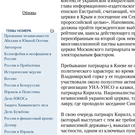
контексте украинской избирательно
глава информационно-издательског
епископ Евстратий, считающий, что
Обзоры
церкви в Крым и посещение им Сев
пророссийской целью». Напомним, 
должны пройти президентские выб
ТЕМЫ НОМЕРА
рейтингам, шансы действующего п
Признание независимости
переизбранным на второй срок нев
Абхазии и Южной Осетии
многомиллионной паствы канониче
Автопром
церкви Московского патриархата мо
Ксенофобия и неофашизм в
электоральным фактором.
России
Россия и Прибалтика
Пребывание патриарха в Киеве не 
политического характера: во время
Исторические версии
Владимирской горке у ее подножия
Косово
участвовали около полусотни акти
Россия и Белоруссия
организации УНА-УНСО и казаки,
Израиль и Палестина
патриарха Кирилла. Националисты
независимой украинской церкви, 
Дело ЮКОСа
лавру, где проходило заседание Си
Защита Химкинского леса
Дело Бульбова
В свою очередь патриарх Кирилл, 
Россия и финансовый кризис
(который выступает с тем же требо
Доллар
независимой державы»), выказал с
частности, одним из ключевых пун
Россия и Израиль