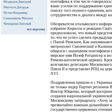
понтифика в том числе говорилось
Медведев Дмитрий
ваши усилия по поддержанию един
Митчелл Джордж
поиску того полного единения, кот
Путин Владимир
сотрудничества и диалога между к
Саакашвили Михаил
Чичваркин Евгений
Обозреватели итальянского инфор
избрание Кирилла и реакцию Свято
все персоны
предположили, что новый предсто
то, что не успел сделать предыдущи
с Папой Римским. Как напоминают
митрополит Смоленский и Калини
общался с нынешним понтификом (в 
мирское имя Йозеф Ратцингер и во
Римско-католической церкви). Кро
возглавлял делегацию Московского
Павла II и представлял РПЦ на це
XVI.
Поздравления пришли и с Украины,
не только лидер Партии регионов 
Виктор Ющенко, который восприни
создания национальной украинской
Московскому патриархату. «Хочу за
чрезвычайно важным дальнейшее к
государственно-церковных отношен