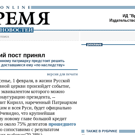
ИД "В
Издательств
/
поиск
ий пост принял
нному патриарху предстоит решить
 доставшиеся ему «по наследству»
версия для печати
сенье, 1 февраля, в жизни Русской
вной церкви произойдет событие,
 эквивалентом которого можно
инаугурацию президента, --
ит Кирилл, нареченный Патриархом
им и всея Руси, будет официально
Очевидно, что крупнейшая
му новому главе большой кредит
ло около 75% делегатов
прошедшего
то сопоставимо с результатом
ТАКЖЕ В РУБРИКЕ
их выборах(70,28%).