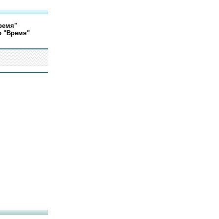
ремя"
о "Время"