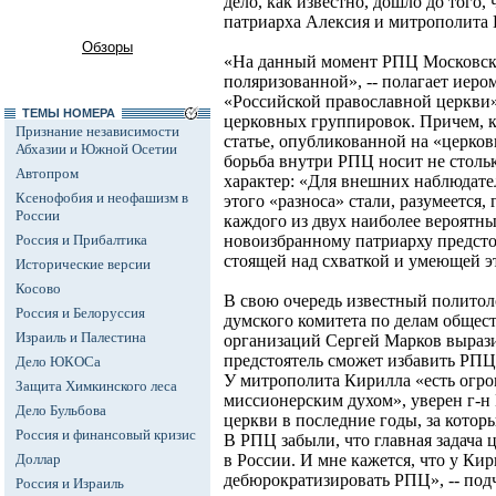
дело, как известно, дошло до того
патриарха Алексия и митрополита 
Обзоры
«На данный момент РПЦ Московско
поляризованной», -- полагает иеро
«Российской православной церкви»
ТЕМЫ НОМЕРА
церковных группировок. Причем, ка
Признание независимости
статье, опубликованной на «церко
Абхазии и Южной Осетии
борьба внутри РПЦ носит не столь
Автопром
характер: «Для внешних наблюдате
Ксенофобия и неофашизм в
этого «разноса» стали, разумеется,
России
каждого из двух наиболее вероятны
Россия и Прибалтика
новоизбранному патриарху предст
стоящей над схваткой и умеющей э
Исторические версии
Косово
В свою очередь известный политоло
Россия и Белоруссия
думского комитета по делам обще
Израиль и Палестина
организаций Сергей Марков вырази
предстоятель сможет избавить РПЦ
Дело ЮКОСа
У митрополита Кирилла «есть огром
Защита Химкинского леса
миссионерским духом», уверен г-н М
Дело Бульбова
церкви в последние годы, за котор
Россия и финансовый кризис
В РПЦ забыли, что главная задача 
Доллар
в России. И мне кажется, что у Кир
дебюрократизировать РПЦ», -- подч
Россия и Израиль