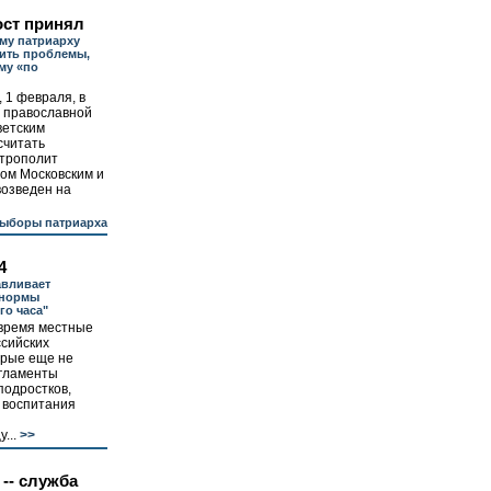
ост принял
му патриарху
ить проблемы,
му «по
, 1 февраля, в
й православной
ветским
считать
итрополит
ом Московским и
возведен на
ыборы патриарха
4
авливает
 нормы
го часа"
время местные
ссийских
орые еще не
егламенты
подростков,
 воспитания
...
>>
 -- служба