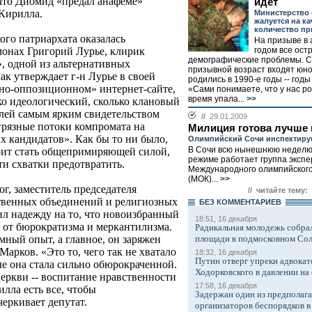
, что Диомид «предал анафеме»
идет
Кирилла.
Министерство
жалуется на ка
количество п
го патриархата оказалась
На призыве в
годом все ост
монах Григорий Лурье, клирик
демографические проблемы. С
, одной из альтернативных
призывной возраст входят юн
к утверждает г-н Лурье в своей
родились в 1990-е годы -- годы
вно-оппозиционном» интернет-сайте,
«Сами понимаете, что у нас р
время упала...
>>
ко идеологический, сколько клановый
лей самым ярким свидетельством
//
29.01.2009
 грязные потоки компромата на
Милиция готова лучше 
х кандидатов». Как бы то ни было,
Олимпийский Сочи инспектиру
В Сочи всю нынешнюю неделю
оит стать общепримиряющей силой,
режиме работает группа экспе
ти схватки предотвратить.
Международного олимпийского
(МОК)...
>>
г, заместитель председателя
// читайте тему:
ственных объединений и религиозных
БЕЗ КОМMЕНТАРИЕВ
л надежду на то, что новоизбранный
18:51, 16 декабря
 от бюрократизма и меркантилизма.
Радикальная молодежь собрал
площади в подмосковном Со
ный опыт, а главное, он заряжен
арков. «Это то, чего так не хватало
18:32, 16 декабря
Путин отверг упреки адвокат
ые она стала сильно обюрокраченной.
Ходорковского в давлении на 
церкви -- воспитание нравственности
17:58, 16 декабря
илла есть все, чтобы
Задержан один из предполаг
еркивает депутат.
организаторов беспорядков 