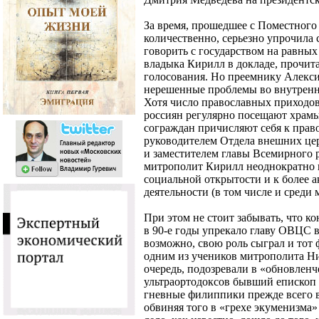
За время, прошедшее с Поместного 
количественно, серьезно упрочила 
говорить с государством на равных 
владыка Кирилл в докладе, прочи
голосования. Но преемнику Алексия
нерешенные проблемы во внутренн
Хотя число православных приходов
россиян регулярно посещают храмы
сограждан причисляют себя к прав
руководителем Отдела внешних це
и заместителем главы Всемирного 
митрополит Кирилл неоднократно 
социальной открытости и к более 
деятельности (в том числе и среди 
При этом не стоит забывать, что к
в 90-е годы упрекало главу ОВЦС в
возможно, свою роль сыграл и тот 
одним из учеников митрополита Ник
очередь, подозревали в «обновленч
ультраортодоксов бывший епископ
гневные филиппики прежде всего в
обвиняя того в «грехе экуменизма» 