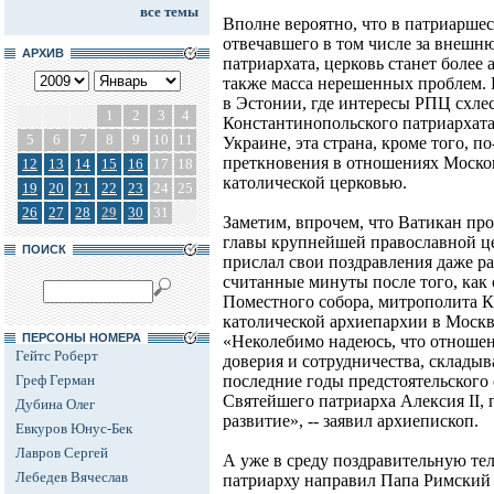
все темы
Вполне вероятно, что в патриарше
отвечавшего в том числе за внеш
АРХИВ
патриархата, церковь станет более
также масса нерешенных проблем.
в Эстонии, где интересы РПЦ схле
1
2
3
4
Константинопольского патриархата
5
6
7
8
9
10
11
Украине, эта страна, кроме того, п
преткновения в отношениях Москов
12
13
14
15
16
17
18
католической церковью.
19
20
21
22
23
24
25
26
27
28
29
30
31
Заметим, впрочем, что Ватикан пр
главы крупнейшей православной це
ПОИСК
прислал свои поздравления даже ра
считанные минуты после того, как 
Поместного собора, митрополита К
католической архиепархии в Моск
ПЕРСОНЫ НОМЕРА
«Неколебимо надеюсь, что отношен
Гейтс Роберт
доверия и сотрудничества, склады
Греф Герман
последние годы предстоятельског
Святейшего патриарха Алексия II, 
Дубина Олег
развитие», -- заявил архиепископ.
Евкуров Юнус-Бек
Лавров Сергей
А уже в среду поздравительную те
Лебедев Вячеслав
патриарху направил Папа Римский