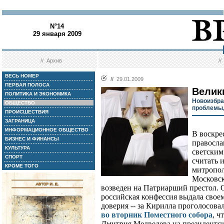
N°14
29 января 2009
//
Архив
/
ВЕСЬ НОМЕР
//
29.01.2009
ПЕРВАЯ ПОЛОСА
Велик
ПОЛИТИКА И ЭКОНОМИКА
Новоизбра
ОБЩЕСТВО
проблемы,
ПРОИСШЕСТВИЯ
ЗАГРАНИЦА
ИНФОРМАЦИОННОЕ ОБЩЕСТВО
В воскре
БИЗНЕС И ФИНАНСЫ
правосла
КУЛЬТУРА
светским
СПОРТ
считать 
КРОМЕ ТОГО
митропол
Московск
возведен на Патриарший престол. 
российская конфессия выдала свое
доверия -- за Кирилла проголосова
во вторник Поместного собора
, ч
Дмитрия Медведева на президентск