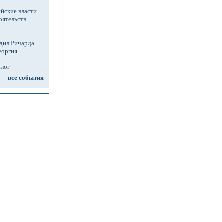
йские власти
оятельств
дил Ричарда
еоргия
алог
все события