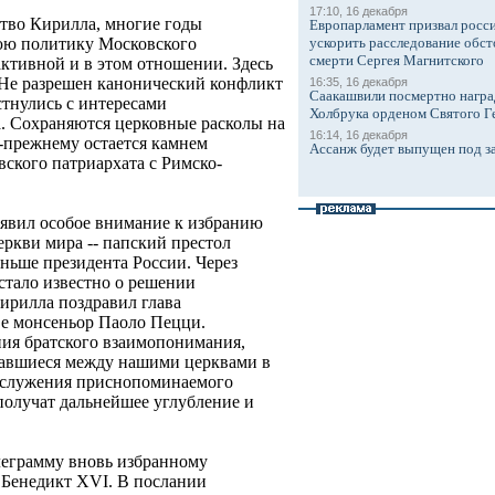
17:10, 16 декабря
ство Кирилла, многие годы
Европарламент призвал росси
ускорить расследование обст
нюю политику Московского
смерти Сергея Магнитского
 активной и в этом отношении. Здесь
 Не разрешен канонический конфликт
16:35, 16 декабря
Саакашвили посмертно награ
стнулись с интересами
Холбрука орденом Святого Г
. Сохраняются церковные расколы на
16:14, 16 декабря
о-прежнему остается камнем
Ассанж будет выпущен под з
ского патриархата с Римско-
оявил особое внимание к избранию
ркви мира -- папский престол
ньше президента России. Через
стало известно о решении
ирилла поздравил глава
ве монсеньор Паоло Пецци.
ия братского взаимопонимания,
вавшиеся между нашими церквами в
о служения приснопоминаемого
получат дальнейшее углубление и
леграмму вновь избранному
 Бенедикт XVI. В послании