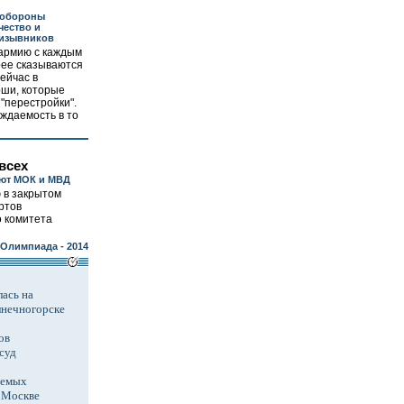
 обороны
чество и
ризывников
 армию с каждым
рее сказываются
ейчас в
оши, которые
 "перестройки".
ождаемость в то
всех
ют МОК и МВД
 в закрытом
ртов
 комитета
Олимпиада - 2014
ась на
лнечногорске
ов
суд
аемых
в Москве