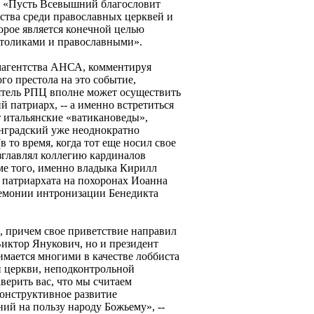
: «Пусть Всевышний благословит
ства среди православных церквей и
орое является конечной целью
атоликами и православными».
магентства АНСА, комментируя
го престола на это событие,
ятель РПЦ вполне может осуществить
й патриарх, -- а именно встретиться
 итальянские «ватикановеды»,
нградский уже неоднократно
то время, когда тот еще носил свое
зглавлял коллегию кардиналов
ме того, именно владыка Кирилл
 патриархата на похоронах Иоанна
ремонии интронизации Бенедикта
 причем свое приветствие направил
Виктор Янукович, но и президент
мается многими в качестве лоббиста
 церкви, неподконтрольной
верить вас, что мы считаем
онструктивное развитие
ий на пользу народу Божьему», --