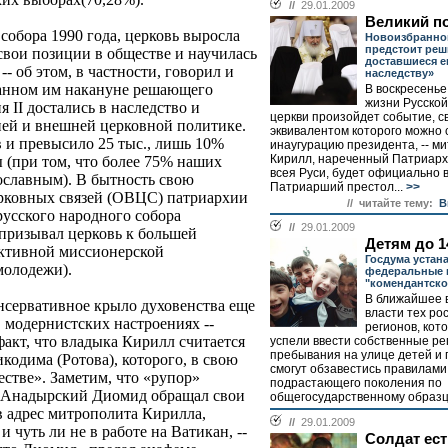
//
29.01.2009
Великий п
собора 1990 года, церковь выросла
Новоизбранно
предстоит реш
свои позиции в обществе и научилась
доставшиеся е
-- об этом, в частности, говорил и
наследству»
танном им накануне решающего
В воскресенье
жизни Русско
 II достались в наследство и
церкви произойдет событие, с
ей и внешней церковной политике.
эквивалентом которого можно 
 и превысило 25 тыс., лишь 10%
инаугурацию президента, -- м
Кирилл, нареченный Патриарх
 (при том, что более 75% наших
всея Руси, будет официально 
ославным). В бытность свою
Патриарший престол...
>>
рковных связей (ОВЦС) патриархии
// читайте тему:
В
русского народного собора
//
29.01.2009
призывал церковь к большей
Детям до 1
активной миссионерской
Госдума устан
молодежи).
федеральные
"комендантско
В ближайшее 
онсервативное крыло духовенства еще
власти тех ро
 модернистских настроениях --
регионов, кот
факт, что владыка Кирилл считается
успели ввести собственные р
пребывания на улице детей и 
одима (Ротова), которого, в свою
смогут обзавестись правилами
естве». Заметим, что «рупор»
подрастающего поколения по
 Анадырский Диомид обращал свои
общегосударственному образцу
 адрес митрополита Кирилла,
//
29.01.2009
и чуть ли не в работе на Ватикан, --
Солдат ест