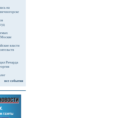
ась на
лнечногорске
ов
суд
аемых
в Москве
йские власти
оятельств
дил Ричарда
еоргия
алог
все события