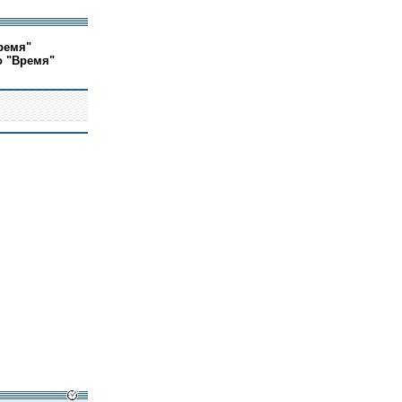
ремя"
о "Время"