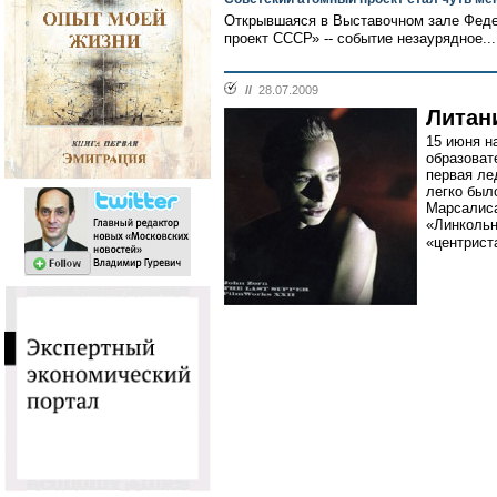
Открывшаяся в Выставочном зале Фед
проект СССР» -- событие незаурядное..
//
28.07.2009
Литан
15 июня н
образоват
первая ле
легко был
Марсалиса
«Линкольн
«центрист