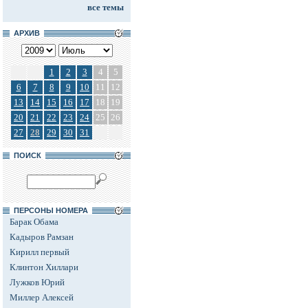
все темы
АРХИВ
1
2
3
4
5
6
7
8
9
10
11
12
13
14
15
16
17
18
19
20
21
22
23
24
25
26
27
28
29
30
31
ПОИСК
ПЕРСОНЫ НОМЕРА
Барак Обама
Кадыров Рамзан
Кирилл первый
Клинтон Хиллари
Лужков Юрий
Миллер Алексей