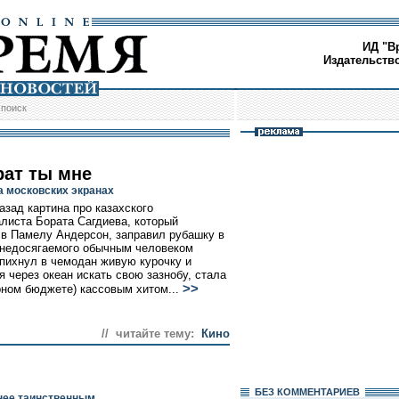
ИД "В
Издательств
/
поиск
рат ты мне
а московских экранах
азад картина про казахского
листа Бората Сагдиева, который
в Памелу Андерсон, заправил рубашку в
 недосягаемого обычным человеком
апихнул в чемодан живую курочку и
я через океан искать свою зазнобу, стала
>>
рном бюджете) кассовым хитом...
// читайте тему:
Кино
БЕЗ КОМMЕНТАРИЕВ
енее таинственным