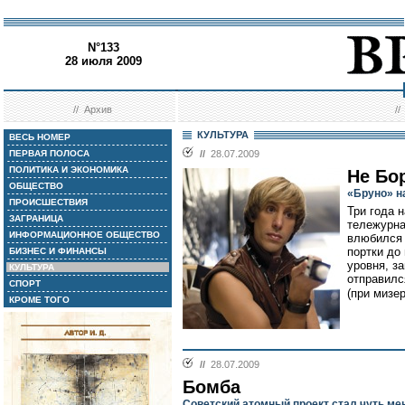
N°133
28 июля 2009
//
Архив
/
КУЛЬТУРА
ВЕСЬ НОМЕР
ПЕРВАЯ ПОЛОСА
//
28.07.2009
ПОЛИТИКА И ЭКОНОМИКА
Не Бо
ОБЩЕСТВО
«Бруно» н
ПРОИСШЕСТВИЯ
Три года н
ЗАГРАНИЦА
тележурна
ИНФОРМАЦИОННОЕ ОБЩЕСТВО
влюбился 
портки до
БИЗНЕС И ФИНАНСЫ
уровня, з
КУЛЬТУРА
отправилс
СПОРТ
(при мизе
КРОМЕ ТОГО
//
28.07.2009
Бомба
Советский атомный проект стал чуть м