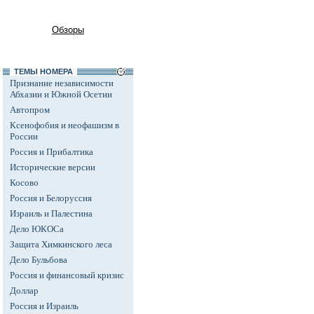
Обзоры
ТЕМЫ НОМЕРА
Признание независимости
Абхазии и Южной Осетии
Автопром
Ксенофобия и неофашизм в
России
Россия и Прибалтика
Исторические версии
Косово
Россия и Белоруссия
Израиль и Палестина
Дело ЮКОСа
Защита Химкинского леса
Дело Бульбова
Россия и финансовый кризис
Доллар
Россия и Израиль