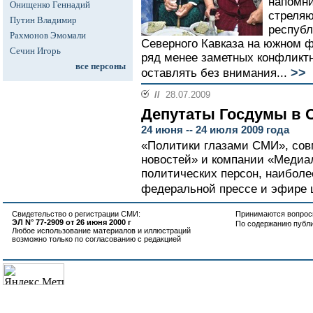
напомни
Онищенко Геннадий
стреля
Путин Владимир
республ
Рахмонов Эмомали
Северного Кавказа на южном 
Сечин Игорь
ряд менее заметных конфликтн
все персоны
>>
оставлять без внимания...
//
28.07.2009
Депутаты Госдумы в
24 июня -- 24 июля 2009 года
«Политики глазами СМИ», сов
новостей» и компании «Медиало
политических персон, наиболе
федеральной прессе и эфире 
Свидетельство о регистрации СМИ:
Принимаются вопросы
ЭЛ N° 77-2909 от 26 июня 2000 г
По содержанию публ
Любое использование материалов и иллюстраций
возможно только по согласованию с редакцией