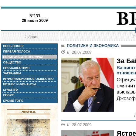
N°133
28 июля 2009
//
Архив
/
ПОЛИТИКА И ЭКОНОМИКА
ВЕСЬ НОМЕР
ПЕРВАЯ ПОЛОСА
//
28.07.2009
ПОЛИТИКА И ЭКОНОМИКА
За Ба
ОБЩЕСТВО
Вашингт
ПРОИСШЕСТВИЯ
отношен
ЗАГРАНИЦА
Официа
ИНФОРМАЦИОННОЕ ОБЩЕСТВО
БИЗНЕС И ФИНАНСЫ
смягчит
КУЛЬТУРА
высказы
СПОРТ
Джозефа
КРОМЕ ТОГО
//
28.07.2009
Ястре