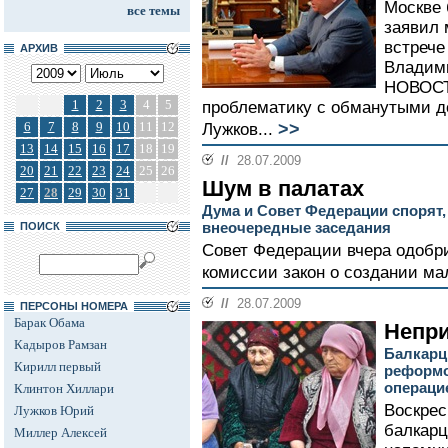
Москве 
все темы
заявил 
встрече
АРХИВ
Владим
НОВОСТИ
1
2
3
4
5
проблематику с обманутыми д
>>
6
7
8
9
10
11
12
Лужков...
13
14
15
16
17
18
19
//
28.07.2009
20
21
22
23
24
25
26
Шум в палатах
27
28
29
30
31
Дума и Совет Федерации спорят,
внеочередные заседания
ПОИСК
Совет Федерации вчера одобр
комиссии закон о создании ма
//
28.07.2009
ПЕРСОНЫ НОМЕРА
Барак Обама
Непр
Кадыров Рамзан
Балкарц
Кирилл первый
реформо
операци
Клинтон Хиллари
Воскрес
Лужков Юрий
балкарц
Миллер Алексей