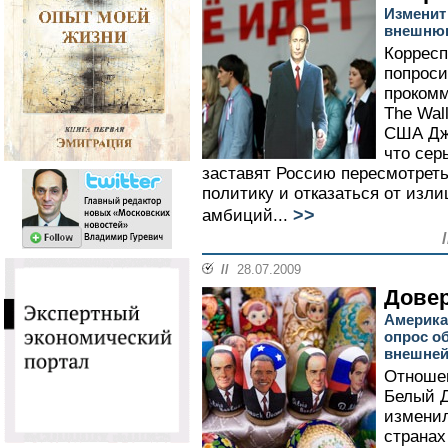
Изменит
внешнюю
Корресп
попроси
прокомм
The Wal
США Дж
что сер
заставят Россию пересмотрет
политику и отказаться от изл
>>
амбиций...
//
28.07.2009
Довер
Америка
опрос об
внешней
Отношен
Белый Д
изменил
странах