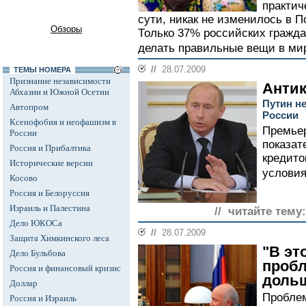
практич
сути, никак не изменилось в 
Обзоры
Только 37% российских гражда
делать правильные вещи в мир
//
28.07.2009
ТЕМЫ НОМЕРА
Признание независимости
Антик
Абхазии и Южной Осетии
Путин н
Автопром
России
Ксенофобия и неофашизм в
Премье
России
показат
Россия и Прибалтика
кредито
Исторические версии
условия
Косово
Россия и Белоруссия
Израиль и Палестина
// читайте тему:
Дело ЮКОСа
//
28.07.2009
Защита Химкинского леса
"В эт
Дело Бульбова
пробл
Россия и финансовый кризис
доль
Доллар
Пробле
Россия и Израиль