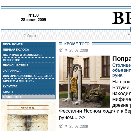
N°133
28 июля 2009
//
Архив
/
КРОМЕ ТОГО
ВЕСЬ НОМЕР
ПЕРВАЯ ПОЛОСА
//
28.07.2009
ПОЛИТИКА И ЭКОНОМИКА
Попра
ОБЩЕСТВО
Столице
ПРОИСШЕСТВИЯ
объявит
ЗАГРАНИЦА
руна
ИНФОРМАЦИОННОЕ ОБЩЕСТВО
На прош
БИЗНЕС И ФИНАНСЫ
КУЛЬТУРА
Батуми 
СПОРТ
находил
КРОМЕ ТОГО
мифичес
древнег
Фессалии Ясоном ходили к бе
>>
руном...
//
28.07.2009