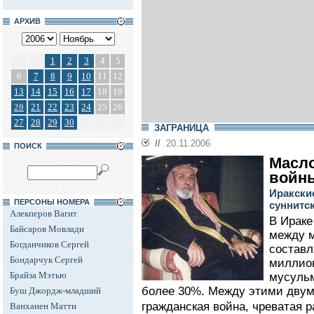
АРХИВ
1
2
3
4
5
6
7
8
9
10
11
12
13
14
15
16
17
18
19
20
21
22
23
24
25
26
27
28
29
30
ЗАГРАНИЦА
//
20.11.2006
ПОИСК
Масло
войн
Иракски
ПЕРСОНЫ НОМЕРА
суннитс
Алекперов Вагит
В Ираке
Байсаров Мовлади
между 
Богданчиков Сергей
составл
Бондарчук Сергей
миллион
Брайза Мэтью
мусульм
более 30%. Между этими двум
Буш Джордж-младший
гражданская война, чреватая р
Ванханен Матти