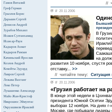
Гамов Виталий
//
Греф Герман
//
20.11.2006
Грызлов Борис
Один
Дарькин Сергей
Бывший 
Денисов Андрей
президе
Зурабов Михаил
В Грузи
Исаков Султанхамид
политич
Исам ар-Рауи
Ираклий
Кадыров Ахмат
переве
Кадыров Рамзан
Саакашв
Качиньский Ярослав
на долж
развития 10 ноября, спустя р
Козлов Андрей
>>
отставку...
Кокойты Эдуард
Лавров Сергей
// читайте тему:
Ситуация 
Лежава Вахтанг
//
20.11.2006
Леко Петер
«Грузия работает на 
Лукашенко Александр
В конце этой недели в Цхинва
Майо Жан-Кристоф
президента Южной Осетии Эду
Някрошюс Эймунтас
выборах 12 ноября. На днях г-
Окруашвили Ираклий
Москве, где побывали лидеры