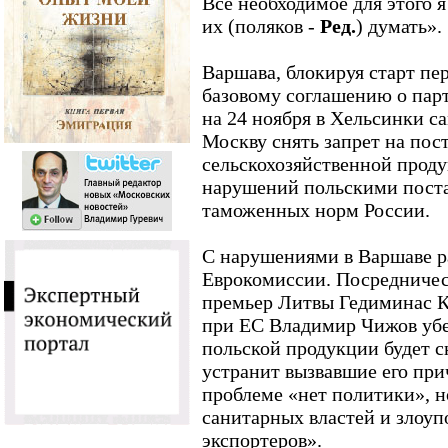
Все необходимое для этого я
их (поляков -
Ред.
)
думать».
Варшава, блокируя старт пе
базовому соглашению о пар
на 24 ноября в Хельсинки с
Москву снять запрет на пос
сельскохозяйственной проду
нарушений польскими пост
таможенных норм России.
С нарушениями в Варшаве р
Еврокомиссии. Посредниче
премьер Литвы Гедиминас К
при ЕС Владимир Чижов убе
польской продукции будет с
устранит вызвавшие его при
проблеме «нет политики», н
санитарных властей и злоуп
экспортеров».