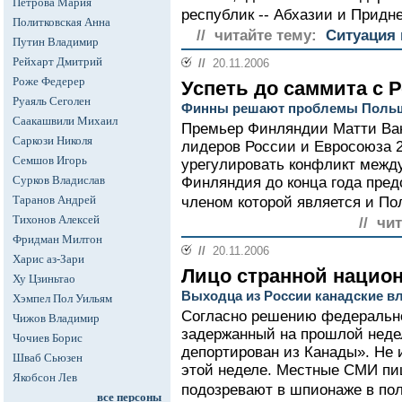
Петрова Мария
республик -- Абхазии и Придне
Политковская Анна
// читайте тему:
Ситуация 
Путин Владимир
Рейхарт Дмитрий
//
20.11.2006
Роже Федерер
Успеть до саммита с 
Руаяль Сеголен
Финны решают проблемы Поль
Саакашвили Михаил
Премьер Финляндии Матти Ван
Саркози Николя
лидеров России и Евросоюза 2
Семшов Игорь
урегулировать конфликт межд
Сурков Владислав
Финляндия до конца года пред
Таранов Андрей
членом которой является и По
Тихонов Алексей
// чи
Фридман Милтон
//
20.11.2006
Харис аз-Зари
Лицо странной нацио
Ху Цзиньтао
Выходца из России канадские в
Хэмпел Пол Уильям
Согласно решению федерально
Чижов Владимир
задержанный на прошлой неде
Чочиев Борис
депортирован из Канады». Не 
Шваб Сьюзен
этой неделе. Местные СМИ пиш
Якобсон Лев
подозревают в шпионаже в пол
все персоны