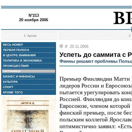
N°213
20 ноября 2006
//
Архив
/
ВЕСЬ НОМЕР
//
20.11.2006
ПЕРВАЯ ПОЛОСА
Успеть до саммита с 
В ЦЕНТРЕ ВНИМАНИЯ
Финны решают проблемы Поль
ПОЛИТИКА И ЭКОНОМИКА
ПРОИСШЕСТВИЯ
ЗАГРАНИЦА
БИЗНЕС И ФИНАНСЫ
Премьер Финляндии Матти 
КУЛЬТУРА
лидеров России и Евросоюза
СПОРТ
пытается урегулировать ко
КРОМЕ ТОГО
Россией. Финляндия до конц
Евросоюзе, членом которой 
финский премьер, после бес
польским коллегой Ярослав
оптимистично заявил: «Есть