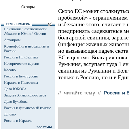
Обзоры
Скоро ЕС может столкнутьс
проблемой» - ограничением 
избежание этого, считает г
ТЕМЫ НОМЕРА
Признание независимости
предпринять «адекватные м
Абхазии и Южной Осетии
болгарской свинины, зараже
Автопром
(инфекция жвачных животных
Ксенофобия и неофашизм в
но вызывающая падеж скота
России
ЕС в целом». Болгария пока 
Россия и Прибалтика
Румыния, вступает туда 1 ян
Исторические версии
свинины из Румынии и Болг
Косово
Россия и Белоруссия
только в Россию, но и в Еди
Израиль и Палестина
Дело ЮКОСа
//
читайте тему
//
Россия и 
Защита Химкинского леса
Дело Бульбова
Россия и финансовый кризис
Доллар
Россия и Израиль
все темы