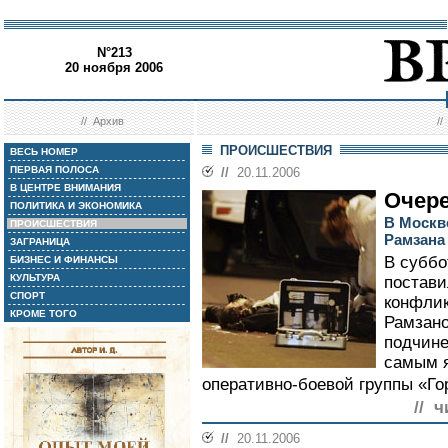
N°213
20 ноября 2006
//
Архив
/
ПРОИСШЕСТВИЯ
ВЕСЬ НОМЕР
ПЕРВАЯ ПОЛОСА
//
20.11.2006
В ЦЕНТРЕ ВНИМАНИЯ
Очере
ПОЛИТИКА И ЭКОНОМИКА
В Москв
ПРОИСШЕСТВИЯ
Рамзана
ЗАГРАНИЦА
В суббо
БИЗНЕС И ФИНАНСЫ
КУЛЬТУРА
постави
СПОРТ
конфлик
КРОМЕ ТОГО
Рамзан
подчине
самым я
оперативно-боевой группы «Г
// ч
//
20.11.2006