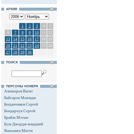
АРХИВ
1
2
3
4
5
6
7
8
9
10
11
12
13
14
15
16
17
18
19
20
21
22
23
24
25
26
27
28
29
30
ПОИСК
ПЕРСОНЫ НОМЕРА
Алекперов Вагит
Байсаров Мовлади
Богданчиков Сергей
Бондарчук Сергей
Брайза Мэтью
Буш Джордж-младший
Ванханен Матти