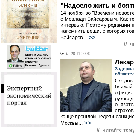
"Надоело жить и боят
14 ноября во "Времени новост
с Мовлади Байсаровым. Как те
интервью. Поэтому редакции 
напомнить вещи, о которых го
>>
Байсаров...
// ч
//
20.11.2006
Лекар
Задержа
обязате
Следова
ближай
официа
руковод
обязате
страхов
конце прошлой недели санкци
>>
Москвы...
// читайте тем