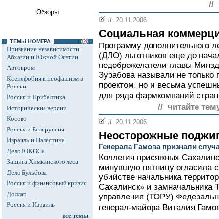
//
Обзоры
//
20.11.2006
Социальная коммерц
ТЕМЫ НОМЕРА
Программу дополнительного л
Признание независимости
(ДЛО) льготников еще до нача
Абхазии и Южной Осетии
недоброжелатели главы Минз
Автопром
Зурабова называли не только
Ксенофобия и неофашизм в
проектом, но и весьма успеш
России
для ряда фармкомпаний стран
Россия и Прибалтика
// читайте тем
Исторические версии
Косово
//
20.11.2006
Россия и Белоруссия
Неосторожные поджи
Израиль и Палестина
Генерала Гамова признали случ
Дело ЮКОСа
Коллегия присяжных Сахалинск
Защита Химкинского леса
минувшую пятницу огласила св
Дело Бульбова
убийстве начальника террито
Россия и финансовый кризис
Сахалинск» и замначальника Т
Доллар
управления (ТОРУ) Федеральн
Россия и Израиль
генерал-майора Виталия Гамов
все темы