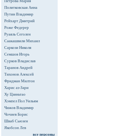
Петрова Мария
Политковская Анна
Путин Владимир
Рейхарт Дмитрий
Роже Федерер
Руаяль Сеголен
Саакашвили Михаил
Саркози Николя
Семшов Игорь
Сурков Владислав
Таранов Андрей
Тихонов Алексей
Фридман Милтон
Харис аз-Зари
Ху Цзиньтао
Хэмпел Пол Уильям
Чижов Владимир
Чочиев Борис
Шваб Сьюзен
Якобсон Лев
все персоны