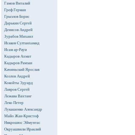
Гамов Виталий
Греф Герман
Грызлов Борис
Дарькин Сергей
Денисов Андрей
Зурабов Михаил
Исаков Султанхамид
Исам ар-Рауи
Кадыров Ахмат
Кадыров Рамзан
Качиньский Ярослав
Козлов Андрей
Кокойты Эдуард
Лавров Сергей
Лежава Вахтанг
Леко Петер
Лукашенко Александр
Майо Жан-Кристоф
Някрошюс Эймунтас
Окруашвили Ираклий