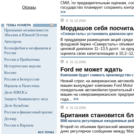
СМИ, по предварительным оценкам, сос
Обзоры
государство планирует сохранить контр
>>
//
31.10.2006
ТЕМЫ НОМЕРА
Мордашов себя посчита
Признание независимости
«Северсталь» установила диапазон цен 
Абхазии и Южной Осетии
В преддверии размещения акций среди
Автопром
фондовой бирже «Северсталь» объявил
Ксенофобия и неофашизм в
ценовой диапазон 11--13,5 долл. за од
России
оценила свою капитализацию в 10,2--12
Россия и Прибалтика
//
31.10.2006
Исторические версии
Ford не может ждать
Косово
Компания будет снижать производство 
Россия и Белоруссия
Низкий спрос на американские автомоб
машин вынуждает компанию Ford Motor 
Израиль и Палестина
понедельник автомобилестроительный г
Дело ЮКОСа
машин на североамериканских предприя
Защита Химкинского леса
>>
года...
Дело Бульбова
//
31.10.2006
Россия и финансовый кризис
Британия становится б
Доллар
BMI начала регулярные ежедневные ре
Россия и Израиль
Второй по объемам британский авиапере
днях регулярное сообщение между Мос
все темы