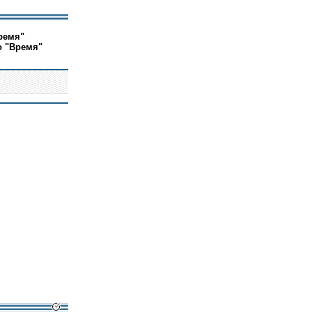
ремя"
о "Время"