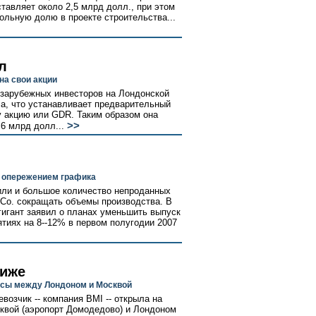
тавляет около 2,5 млрд долл., при этом
ольную долю в проекте строительства...
л
на свои акции
 зарубежных инвесторов на Лондонской
а, что устанавливает предварительный
ну акцию или GDR. Таким образом она
>>
,6 млрд долл...
с опережением графика
или и большое количество непроданных
Co. сокращать объемы производства. В
игант заявил о планах уменьшить выпуск
тиях на 8--12% в первом полугодии 2007
лиже
йсы между Лондоном и Москвой
возчик -- компания BMI -- открыла на
квой (аэропорт Домодедово) и Лондоном