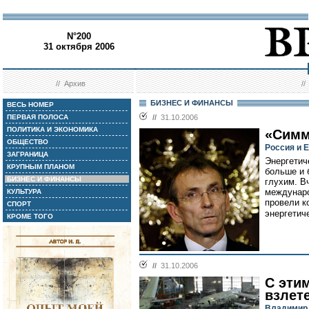
N°200
31 октября 2006
//
Архив
/
БИЗНЕС И ФИНАНСЫ
ВЕСЬ НОМЕР
ПЕРВАЯ ПОЛОСА
//
31.10.2006
ПОЛИТИКА И ЭКОНОМИКА
«Симм
ОБЩЕСТВО
Россия и 
ЗАГРАНИЦА
Энергетич
КРУПНЫМ ПЛАНОМ
больше и 
БИЗНЕС И ФИНАНСЫ
глухим. В
междунаро
КУЛЬТУРА
провели к
СПОРТ
энергетич
КРОМЕ ТОГО
//
31.10.2006
С эти
взлет
Владимир 