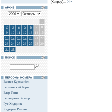
>>
(Хитроу)...
АРХИВ
1
2
3
4
5
6
7
8
9
10
11
12
13
14
15
16
17
18
19
20
21
22
23
24
25
26
27
28
29
30
31
ПОИСК
ПЕРСОНЫ НОМЕРА
Бакиев Курманбек
Березовский Борис
Блэр Тони
Геращенко Виктор
Гус Хиддинк
Кадыров Рамзан