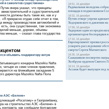
ей и самолетов существенна»
18:51, 16 декабря
Радикальная молодежь собрал
Путин вчера указал, что принципы
площади в подмосковном Со
у авиастроительной и судостроительной
ности должны быть такие же, как и у
18:32, 16 декабря
Путин отверг упреки адвокат
. «Я прекрасно отдаю себе отчет в том,
ца между производством автомобилей и
Ходорковского в давлении на 
 есть, она существенная, там экономика
17:58, 16 декабря
зделий меньше, дороже, объемы
Задержан один из предполаг
тва меньше, -- сказал глава государства
организаторов беспорядков 
17:10, 16 декабря
Европарламент призвал росси
ускорить расследование обст
акцентом
смерти Сергея Магнитского
16:35, 16 декабря
ются объявить гендиректору вотум
Саакашвили посмертно награ
Холбрука орденом Святого Г
батывающего концерна Mazeikiu Nafta
16:14, 16 декабря
но, четыре из семи членов правления,
Ассанж будет выпущен под з
ираются на ближайшем заседании 5
ого директора Mazeikiu Nafta Пола
кую АЭС «Белене»
длежащий «Росатому» и Газпромбанку,
ра на строительство АЭС «Белене» в
ь контракта, как сообщали болгарские