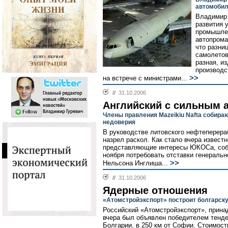
автомобил
Владимир 
развития 
промышлен
автопрома
что разни
самолетов
разная, и
производс
>>
на встрече с министрами...
//
31.10.2006
Английский с сильным 
Члены правления Mazeikiu Nafta собира
недоверия
В руководстве литовского нефтеперера
назрел раскол. Как стало вчера извест
представляющие интересы ЮКОСа, соб
ноября потребовать отставки генеральн
>>
Нельсона Инглиша...
//
31.10.2006
Ядерные отношения
«Атомстройэкспорт» построит болгарс
Российский «Атомстройэкспорт», прина
вчера был объявлен победителем тенде
Болгарии, в 250 км от Софии. Стоимост