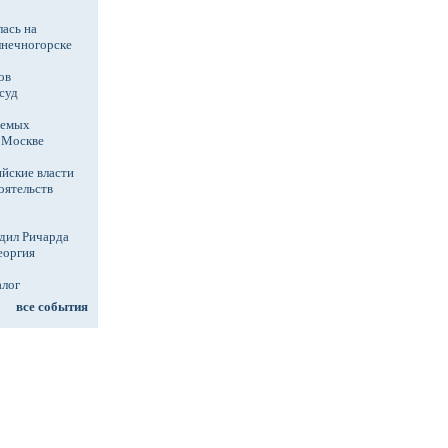
ась на
лнечногорске
ов
суд
аемых
в Москве
йские власти
оятельств
дил Ричарда
еоргия
алог
все события