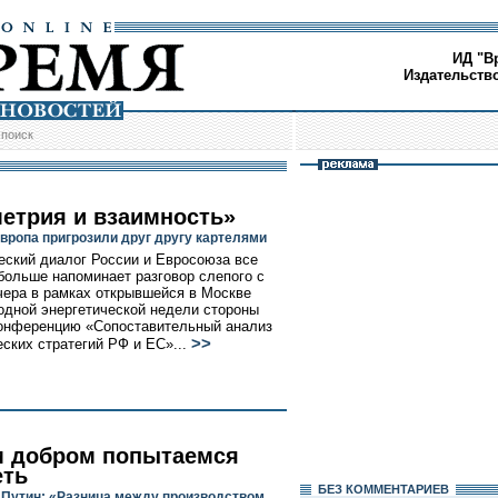
ИД "В
Издательств
/
поиск
етрия и взаимность»
Европа пригрозили друг другу картелями
еский диалог России и Евросоюза все
больше напоминает разговор слепого с
чера в рамках открывшейся в Москве
дной энергетической недели стороны
онференцию «Сопоставительный анализ
>>
еских стратегий РФ и ЕС»...
м добром попытаемся
еть
БЕЗ КОМMЕНТАРИЕВ
Путин: «Разница между производством