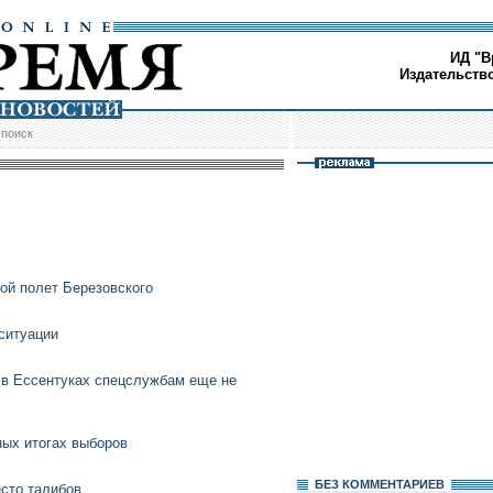
ИД "В
Издательств
/
поиск
ой полет Березовского
ситуации
а в Ессентуках спецслужбам еще не
ных итогах выборов
БЕЗ КОМMЕНТАРИЕВ
сто талибов