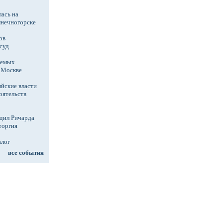
ась на
лнечногорске
ов
суд
аемых
в Москве
йские власти
оятельств
дил Ричарда
еоргия
алог
все события