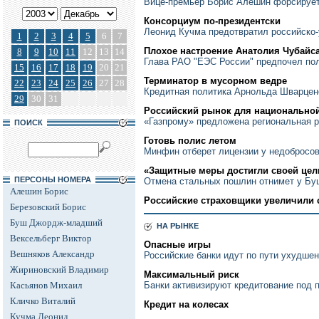
Вице-премьер Борис Алешин форсирует
Консорциум по-президентски
Леонид Кучма предотвратил российско-
1
2
3
4
5
6
7
Плохое настроение Анатолия Чубайс
8
9
10
11
12
13
14
Глава РАО "ЕЭС России" предпочел пол
15
16
17
18
19
20
21
Терминатор в мусорном ведре
22
23
24
25
26
27
28
Кредитная политика Арнольда Шварцен
29
30
31
Российский рынок для национально
«Газпрому» предложена региональная р
ПОИСК
Готовь полис летом
Минфин отберет лицензии у недобросо
«Защитные меры достигли своей цел
ПЕРСОНЫ НОМЕРА
Отмена стальных пошлин отнимет у Бу
Алешин Борис
Российские страховщики увеличили 
Березовский Борис
Буш Джордж-младший
НА РЫНКЕ
Вексельберг Виктор
Опасные игры
Вешняков Александр
Российские банки идут по пути ухудшен
Жириновский Владимир
Максимальный риск
Касьянов Михаил
Банки активизируют кредитование под
Кличко Виталий
Кредит на колесах
Кучма Леонид