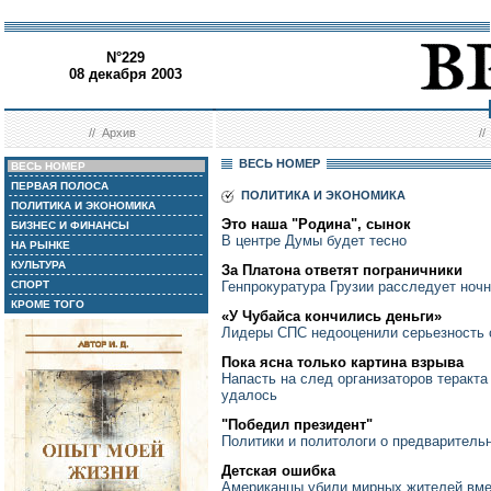
N°229
08 декабря 2003
//
Архив
/
ВЕСЬ НОМЕР
ВЕСЬ НОМЕР
ПЕРВАЯ ПОЛОСА
ПОЛИТИКА И ЭКОНОМИКА
ПОЛИТИКА И ЭКОНОМИКА
Это наша "Родина", сынок
БИЗНЕС И ФИНАНСЫ
В центре Думы будет тесно
НА РЫНКЕ
КУЛЬТУРА
За Платона ответят пограничники
СПОРТ
Генпрокуратура Грузии расследует ночн
КРОМЕ ТОГО
«У Чубайса кончились деньги»
Лидеры СПС недооценили серьезность 
Пока ясна только картина взрыва
Напасть на след организаторов теракт
удалось
"Победил президент"
Политики и политологи о предваритель
Детская ошибка
Американцы убили мирных жителей вме