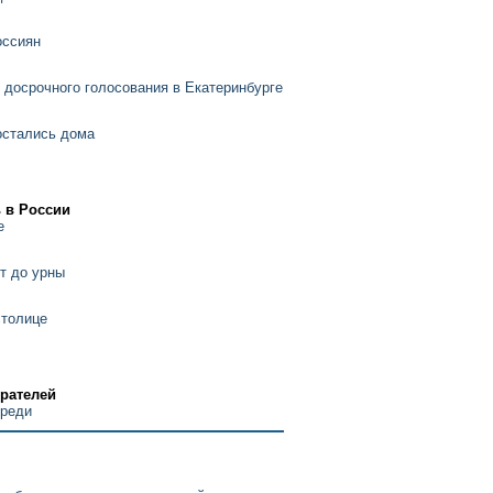
оссиян
я
 досрочного голосования в Екатеринбурге
остались дома
 в России
е
т до урны
столице
рателей
ереди