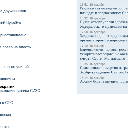
18:51, 16 декабря
Радикальная молодежь собрал
на дружинников
площади в подмосковном Со
18:32, 16 декабря
Путин отверг упреки адвокат
ний Чубайса
Ходорковского в давлении на 
17:58, 16 декабря
приостановлено
Задержан один из предполаг
организаторов беспорядков 
17:10, 16 декабря
 право на власть
Европарламент призвал росси
ускорить расследование обст
смерти Сергея Магнитского
16:35, 16 декабря
прилагая усилий
Саакашвили посмертно награ
Холбрука орденом Святого Г
16:14, 16 декабря
узиазмом
Ассанж будет выпущен под з
мократии
оказались узники СИЗО
а с СПС
ушения
центов