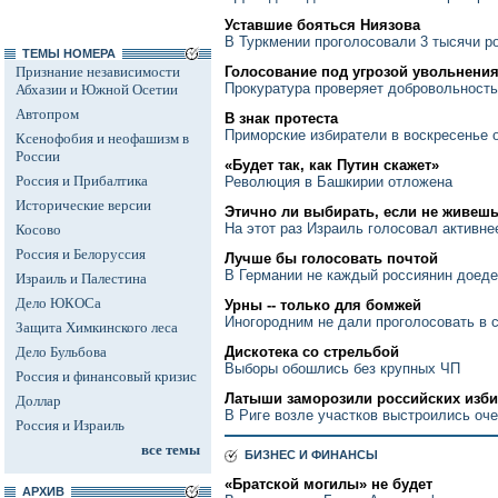
Уставшие бояться Ниязова
В Туркмении проголосовали 3 тысячи р
ТЕМЫ НОМЕРА
Признание независимости
Голосование под угрозой увольнени
Прокуратура проверяет добровольность
Абхазии и Южной Осетии
Автопром
В знак протеста
Приморские избиратели в воскресенье 
Ксенофобия и неофашизм в
России
«Будет так, как Путин скажет»
Россия и Прибалтика
Революция в Башкирии отложена
Исторические версии
Этично ли выбирать, если не живешь
На этот раз Израиль голосовал активне
Косово
Россия и Белоруссия
Лучше бы голосовать почтой
В Германии не каждый россиянин доеде
Израиль и Палестина
Дело ЮКОСа
Урны -- только для бомжей
Иногородним не дали проголосовать в 
Защита Химкинского леса
Дело Бульбова
Дискотека со стрельбой
Выборы обошлись без крупных ЧП
Россия и финансовый кризис
Латыши заморозили российских изби
Доллар
В Риге возле участков выстроились оч
Россия и Израиль
все темы
БИЗНЕС И ФИНАНСЫ
«Братской могилы» не будет
АРХИВ