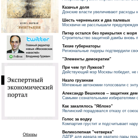
Казачья доля
Донские власти увеличивают расходы 
Шесть черненьких и два палевых
Москвичи не расслышали предупрежде
Питер остался без прикрытия с моря
Строительство защитной дамбы вновь 
Тихие губернаторы
Региональные лидеры подтвердили свое
"Элементы демократии"
При чем тут Лужков?
Действующий мэр Москвы победил, не 
Назло грузинам
Мятежные автономии голосовали с энт
Александр Вешняков -- защитник де
Самыми сознательными избирателями 
Как закалялось "Яблоко"
Явлинский порадовался отказу от союз
Голос за водку
Компартия грустит и подсчитывает нар
Великолепная "четверка"
Обзоры
ЛДПР для идеала не хватило пары про