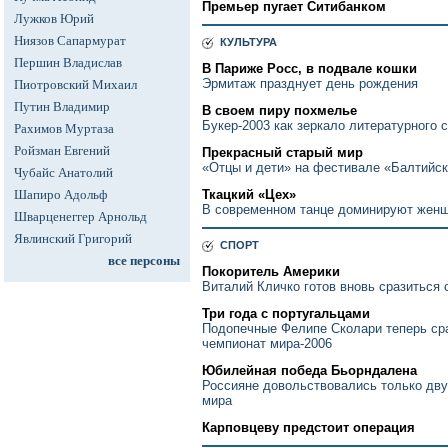
Премьер пугает Ситибанком
Лужков Юрий
Ниязов Сапармурат
КУЛЬТУРА
Першин Владислав
В Париже Росс, в подвале кошки
Эрмитаж празднует день рождения
Пиотровский Михаил
Путин Владимир
В своем пиру похмелье
Букер-2003 как зеркало литературного 
Рахимов Муртаза
Ройзман Евгений
Прекрасный старый мир
«Отцы и дети» на фестивале «Балтийск
Чубайс Анатолий
Шапиро Адольф
Ткацкий «Цех»
В современном танце доминируют жен
Шварценеггер Арнольд
Явлинский Григорий
СПОРТ
все персоны
Покоритель Америки
Виталий Кличко готов вновь сразиться 
Три года с португальцами
Подопечные Фелипе Сколари теперь сра
чемпионат мира-2006
Юбилейная победа Бьорндалена
Россияне довольствовались только дву
мира
Карповцеву предстоит операция