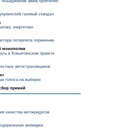
 объединение авиастроителей
украинский газовый скандал
а
итику энергетике
еггера потерпела поражение
й монополии
оль в Ковыктинском проекте
вестных автостраховщиков
и»
ша голоса на выборах
сбор премий
ия качества автокредитов
 подержанные иномарки