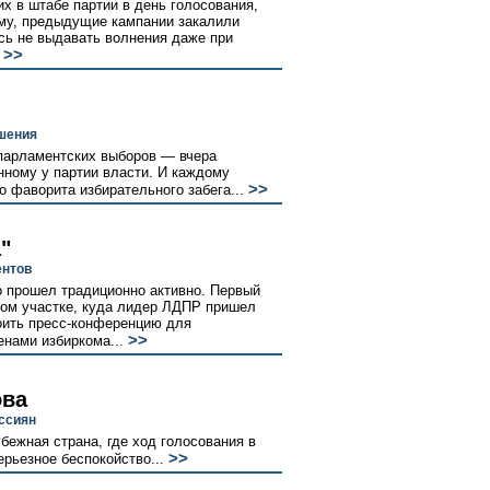
х в штабе партии в день голосования,
ему, предыдущие кампании закалили
ись не выдавать волнения даже при
>>
.
ушения
арламентских выборов — вчера
нному у партии власти. И каждому
>>
го фаворита избирательного забега...
"
ентов
 прошел традиционно активно. Первый
ном участке, куда лидер ЛДПР пришел
роить пресс-конференцию для
>>
енами избиркома...
ова
ссиян
бежная страна, где ход голосования в
>>
рьезное беспокойство...