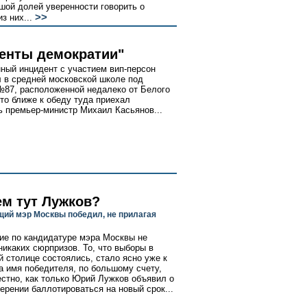
шой долей уверенности говорить о
>>
з них...
енты демократии"
ный инцидент с участием вип-персон
 в средней московской школе под
87, расположенной недалеко от Белого
-то ближе к обеду туда приехал
ь премьер-министр Михаил Касьянов...
ем тут Лужков?
ий мэр Москвы победил, не прилагая
ие по кандидатуре мэра Москвы не
никаких сюрпризов. То, что выборы в
й столице состоялись, стало ясно уже к
а имя победителя, по большому счету,
естно, как только Юрий Лужков объявил о
ерении баллотироваться на новый срок...