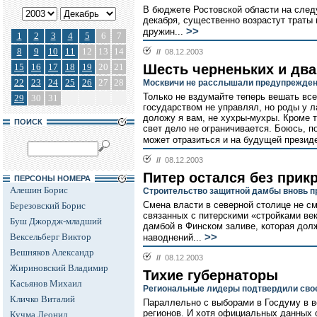
В бюджете Ростовской области на след
декабря, существенно возрастут траты
>>
дружин...
1
2
3
4
5
6
7
8
9
10
11
12
13
14
//
08.12.2003
15
16
17
18
19
20
21
Шесть черненьких и дв
22
23
24
25
26
27
28
Москвичи не расслышали предупрежден
Только не вздумайте теперь вешать всех
29
30
31
государством не управлял, но роды у л
доложу я вам, не хухры-мухры. Кроме 
ПОИСК
свет дело не ограничивается. Боюсь, п
может отразиться и на будущей презид
//
08.12.2003
Питер остался без прик
ПЕРСОНЫ НОМЕРА
Алешин Борис
Строительство защитной дамбы вновь п
Смена власти в северной столице не с
Березовский Борис
связанных с питерскими «стройками век
Буш Джордж-младший
дамбой в Финском заливе, которая дол
Вексельберг Виктор
>>
наводнений...
Вешняков Александр
//
08.12.2003
Жириновский Владимир
Тихие губернаторы
Касьянов Михаил
Региональные лидеры подтвердили свое
Кличко Виталий
Параллельно с выборами в Госдуму в в
регионов. И хотя официальных данных 
Кучма Леонид