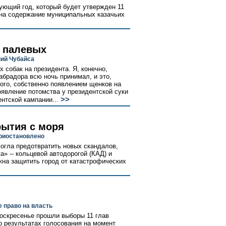
ующий год, который будет утвержден 11
 на содержание муниципальных казачьих
а палевых
ий Чубайса
 собак на президента. Я, конечно,
абрадора всю ночь принимал, и это,
того, собственно появлением щенков на
оявление потомства у президентской суки
>>
ентской кампании...
рытия с моря
риостановлено
могла предотвратить новых скандалов,
а» -- кольцевой автодорогой (КАД) и
жна защитить город от катастрофических
 право на власть
оскресенье прошли выборы 11 глав
о результатах голосования на момент