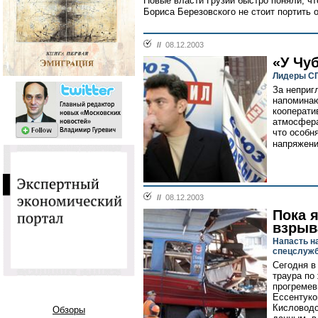
Новые власти Грузии быстро поняли, чт
Бориса Березовского не стоит портить 
//
08.12.2003
«У Чу
Лидеры СП
За неприг
напоминаю
кооперати
атмосфера
что особн
напряжени
//
08.12.2003
Пока 
взрыв
Напасть н
спецслужб
Сегодня в
траура по
прогремев
Ессентуко
Кисловодс
Обзоры