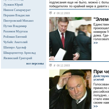
подписания еще не было, можно с боль
Лужков Юрий
победителях по крайней мере в девяти и
Ниязов Сапармурат
//
08.12.2003
Першин Владислав
"Элем
Пиотровский Михаил
Единствен
Путин Владимир
произошел
Рахимов Муртаза
номером №
дома. Где
Ройзман Евгений
голосоват
Чубайс Анатолий
>>
Шапиро Адольф
Шварценеггер Арнольд
Явлинский Григорий
все персоны
//
08.12.2003
При ч
Действующ
усилий
Голосован
принесло 
российско
полудню, 
стало изв
своем нам
>>