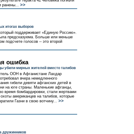
 результате теракта 42 человека погибли
>>
и ранены...
ых итогах выборов
 который поддерживает «Единую Россию».
была предсказуема. Больше или меньше
ом подсчете голосов -- это второй
ая ошибка
ы убили мирных жителей вместо талибов
тель ООН в Афганистане Лахдар
отребовал вчера немедленного
ания гибели девяти афганских детей в
зни на юге страны. Маленькие афганцы,
во время бомбардировки, стали жертвами
 охоты американцев на талибов, которые
>>
вратили Газни в свою вотчину...
а дружинников