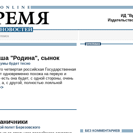
ИД "В
Издательств
/
поиск
аша "Родина", сынок
Думы будет тесно
то четвертая российская Государственная
т одновременно похожа на первую и
 есть она будет, с одной стороны, очень
, а, с другой, полностью лояльной
>>
раничники
ой полет Березовского
БЕЗ КОМMЕНТАРИЕВ