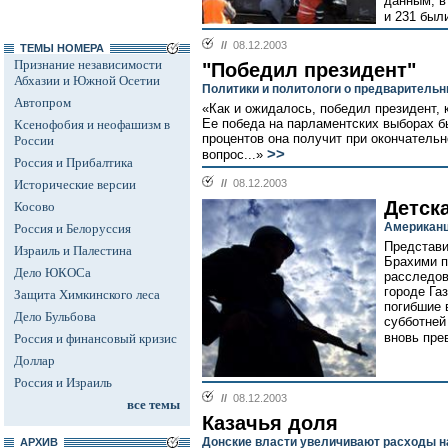
данным, в
и 231 был
//
08.12.2003
ТЕМЫ НОМЕРА
Признание независимости
"Победил президент"
Абхазии и Южной Осетии
Политики и политологи о предварительн
Автопром
«Как и ожидалось, победил президент,
Ее победа на парламентских выборах 
Ксенофобия и неофашизм в
процентов она получит при окончательн
России
>>
вопрос...»
Россия и Прибалтика
Исторические версии
//
08.12.2003
Детск
Косово
Американц
Россия и Белоруссия
Представи
Израиль и Палестина
Брахими п
Дело ЮКОСа
расследов
городе Га
Защита Химкинского леса
погибшие 
Дело Бульбова
субботней
вновь пре
Россия и финансовый кризис
Доллар
Россия и Израиль
//
08.12.2003
все темы
Казачья доля
Донские власти увеличивают расходы н
АРХИВ