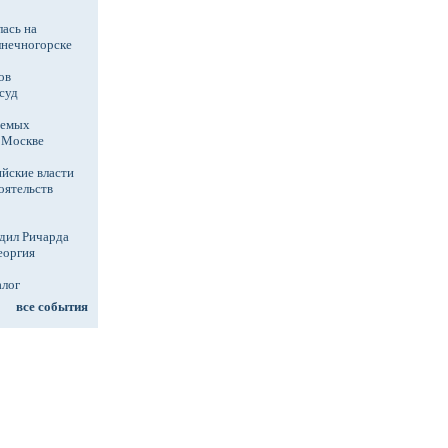
ась на
лнечногорске
ов
суд
аемых
в Москве
йские власти
оятельств
дил Ричарда
еоргия
алог
все события