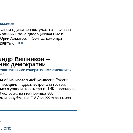
узиазмом
ашем единственном участке, -- сказал
ачальник штаба дислоцированных в
Юрий Ахметов. -- Сейчас комендант
>>
дочить»...
андр Вешняков --
ник демократии
знательными избирателями оказались
ЗО
ьной избирательной комиссии России
праздник -- здесь встречали гостей.
ько журналистов вчера в ЦИК собралось
0 человек, из них порядка 500
яли зарубежные СМИ из 33 стран мира...
"
 с СПС