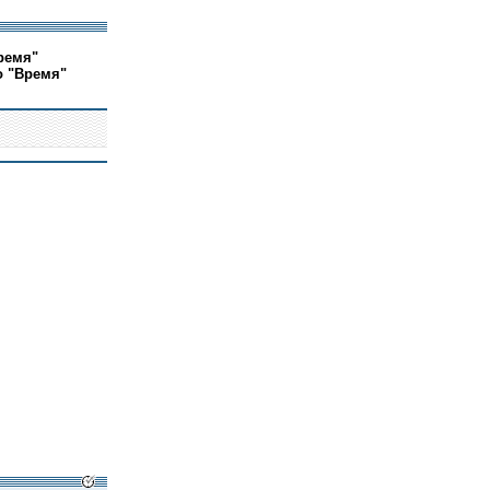
ремя"
о "Время"