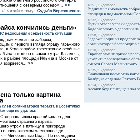
о из-за опального российского олигарха
>>
отношения с северным соседом...
18:51, 16 декабря
Радикальная молодежь собрал
// читайте тему:
Судьба Березовского
площади в подмосковном Со
18:32, 16 декабря
Путин отверг упреки адвокат
байса кончились деньги»
Ходорковского в давлении на 
С недооценили серьезность ситуации
17:58, 16 декабря
Задержан один из предполаг
лядным железным забором,
организаторов беспорядков 
щим с первого взгляда ограду гаражного
ва, в бело-голубом трехэтажном особняке
17:10, 16 декабря
 была накалена с самого утра. Казалось,
Европарламент призвал росси
як в районе площади Ильича в Москве от
ускорить расследование обст
>>
я взорвется...
смерти Сергея Магнитского
16:35, 16 декабря
Саакашвили посмертно награ
Холбрука орденом Святого Г
16:14, 16 декабря
Ассанж будет выпущен под з
ясна только картина
а
а след организаторов теракта в Ессентуках
ам еще не удалось
 Ставропольском крае объявлен день
 жертвам страшного взрыва,
шего утром в пятницу в пригороде
в в пассажирском электропоезде
к -- Минеральные Воды. По последним