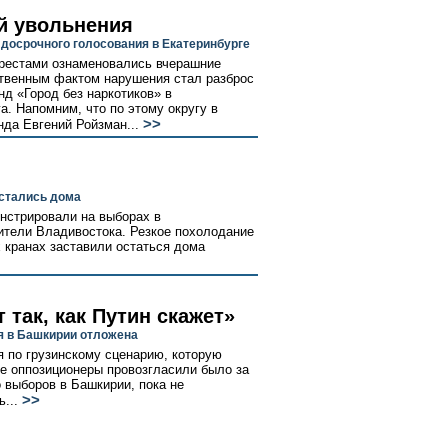
й увольнения
досрочного голосования в Екатеринбурге
арестами ознаменовались вчерашние
твенным фактом нарушения стал разброс
д «Город без наркотиков» в
. Напомним, что по этому округу в
>>
да Евгений Ройзман...
остались дома
нстрировали на выборах в
ители Владивостока. Резкое похолодание
 кранах заставили остаться дома
 так, как Путин скажет»
 в Башкирии отложена
 по грузинскому сценарию, которую
е оппозиционеры провозгласили было за
о выборов в Башкирии, пока не
>>
ь...