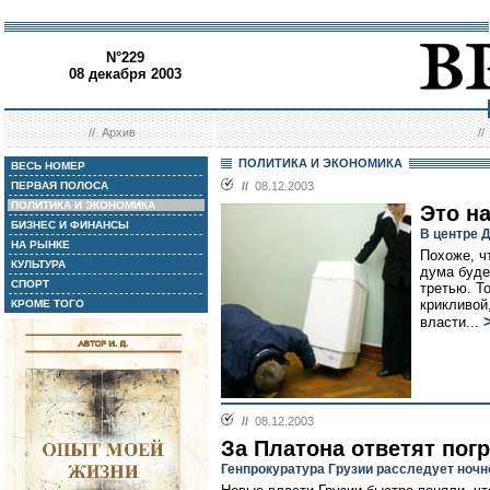
N°229
08 декабря 2003
//
Архив
/
ПОЛИТИКА И ЭКОНОМИКА
ВЕСЬ НОМЕР
ПЕРВАЯ ПОЛОСА
//
08.12.2003
ПОЛИТИКА И ЭКОНОМИКА
Это н
БИЗНЕС И ФИНАНСЫ
В центре 
НА РЫНКЕ
Похоже, ч
КУЛЬТУРА
дума буде
СПОРТ
третью. То
крикливой
КРОМЕ ТОГО
власти...
//
08.12.2003
За Платона ответят пог
Генпрокуратура Грузии расследует ночн