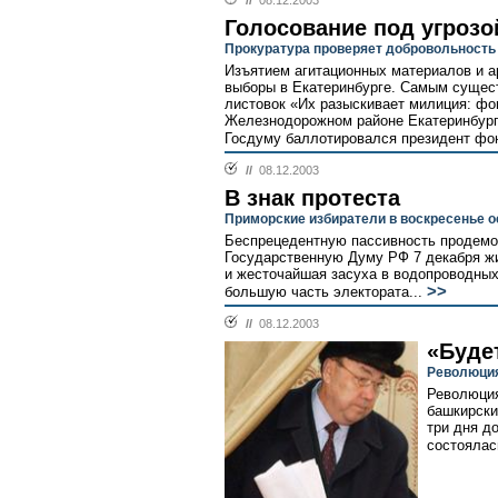
//
08.12.2003
Голосование под угрозо
Прокуратура проверяет добровольность 
Изъятием агитационных материалов и 
выборы в Екатеринбурге. Самым сущес
листовок «Их разыскивает милиция: фон
Железнодорожном районе Екатеринбурга
Госдуму баллотировался президент фон
//
08.12.2003
В знак протеста
Приморские избиратели в воскресенье 
Беспрецедентную пассивность продемо
Государственную Думу РФ 7 декабря ж
и жесточайшая засуха в водопроводных
>>
большую часть электората...
//
08.12.2003
«Будет
Революция
Революция
башкирски
три дня д
состоялас