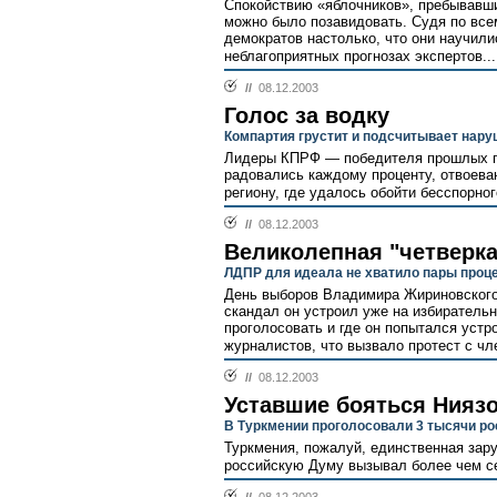
Спокойствию «яблочников», пребывавши
можно было позавидовать. Судя по вс
демократов настолько, что они научил
неблагоприятных прогнозах экспертов..
//
08.12.2003
Голос за водку
Компартия грустит и подсчитывает нар
Лидеры КПРФ — победителя прошлых п
радовались каждому проценту, отвоева
региону, где удалось обойти бесспорно
//
08.12.2003
Великолепная "четверка
ЛДПР для идеала не хватило пары проц
День выборов Владимира Жириновского
скандал он устроил уже на избиратель
проголосовать и где он попытался уст
журналистов, что вызвало протест с чл
//
08.12.2003
Уставшие бояться Нияз
В Туркмении проголосовали 3 тысячи ро
Туркмения, пожалуй, единственная зару
российскую Думу вызывал более чем се