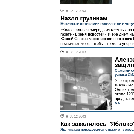
//
08.12.2003
Назло грузинам
Мятежные автономии голосовали с энт
«Колоссальная очередь из местных на н
газете «Время новостей» вчера днем н
Южной Осетии миротворцев полковник 
принимает меры, чтобы это дело упоря
//
08.12.2003
Алекс
защит
Самыми со
узники СИ
У Централ
вчера был 
Одних тол
около 120
представл
>>
//
08.12.2003
Как закалялось "Яблоко
Явлинский порадовался отказу от союза