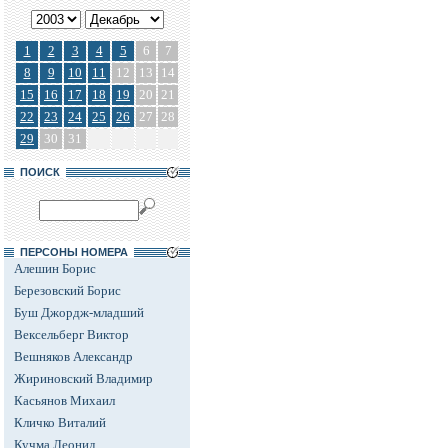
1
2
3
4
5
6
7
8
9
10
11
12
13
14
15
16
17
18
19
20
21
22
23
24
25
26
27
28
29
30
31
ПОИСК
ПЕРСОНЫ НОМЕРА
Алешин Борис
Березовский Борис
Буш Джордж-младший
Вексельберг Виктор
Вешняков Александр
Жириновский Владимир
Касьянов Михаил
Кличко Виталий
Кучма Леонид