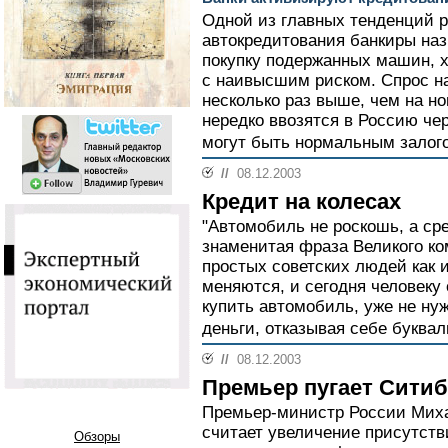
Одной из главных тенденций р
автокредитования банкиры наз
покупку подержанных машин, х
с наивысшим риском. Спрос н
несколько раз выше, чем на н
нередко ввозятся в Россию че
могут быть нормальным залого
//
08.12.2003
Кредит на колесах
"Автомобиль не роскошь, а ср
знаменитая фраза Великого ко
простых советских людей как 
меняются, и сегодня человеку
купить автомобиль, уже не ну
деньги, отказывая себе буквал
//
08.12.2003
Премьер пугает Сити
Премьер-министр России Миха
считает увеличение присутств
Обзоры