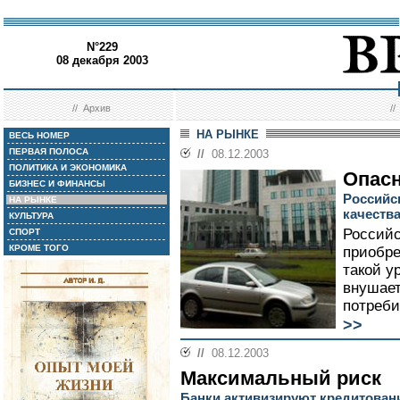
N°229
08 декабря 2003
//
Архив
/
НА РЫНКЕ
ВЕСЬ НОМЕР
ПЕРВАЯ ПОЛОСА
//
08.12.2003
ПОЛИТИКА И ЭКОНОМИКА
Опас
БИЗНЕС И ФИНАНСЫ
Российс
НА РЫНКЕ
качеств
КУЛЬТУРА
Российс
СПОРТ
КРОМЕ ТОГО
приобре
такой у
внушает
потреби
>>
//
08.12.2003
Максимальный риск
Банки активизируют кредитован