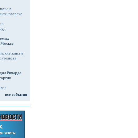
ась на
лнечногорске
ов
суд
аемых
в Москве
йские власти
оятельств
дил Ричарда
еоргия
алог
все события