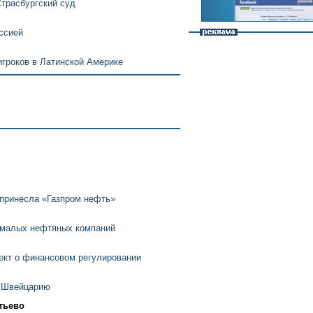
трасбургский суд
ссией
гроков в Латинской Америке
 принесла «Газпром нефть»
 малых нефтяных компаний
ект о финансовом регулировании
и Швейцарию
тьево