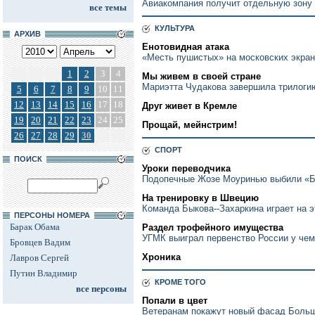
Авиакомпания получит отдельную зону
все темы
КУЛЬТУРА
АРХИВ
Енотовидная атака
«Месть пушистых» на московских экра
1
2
3
4
Мы живем в своей стране
Мариэтта Чудакова завершила трилоги
5
6
7
8
9
10
11
12
13
14
15
16
17
18
Друг живет в Кремле
19
20
21
22
23
24
25
Прощай, мейнстрим!
26
27
28
29
30
СПОРТ
ПОИСК
Уроки переводчика
Подопечные Жозе Моуринью выбили «Б
На тренировку в Швецию
Команда Быкова--Захаркина играет на 
ПЕРСОНЫ НОМЕРА
Барак Обама
Раздел трофейного имущества
УГМК выиграл первенство России у че
Бровцев Вадим
Хроника
Лавров Сергей
Путин Владимир
КРОМЕ ТОГО
все персоны
Попали в цвет
Ветеранам покажут новый фасад Больш