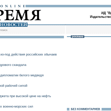
ИД "В
Издательств
/
поиск
из-под действия российских обычаев
дрового скандала
 дипломатии белого медведя
вой рабочей силой
джета при высокой цене на нефть
х военно-морских сил
БЕЗ КОМMЕНТАРИЕВ