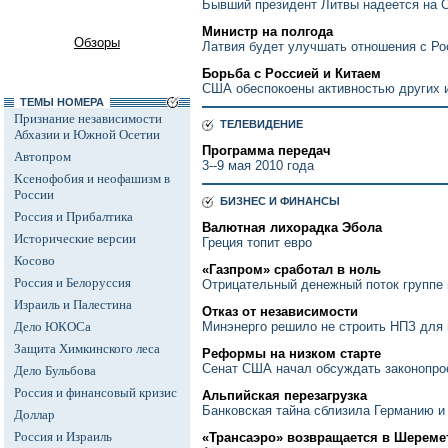
Бывший президент Литвы надеется на С
Министр на полгода
Обзоры
Латвия будет улучшать отношения с Ро
Борьба с Россией и Китаем
США обеспокоены активностью других и
ТЕМЫ НОМЕРА
Признание независимости
ТЕЛЕВИДЕНИЕ
Абхазии и Южной Осетии
Программа передач
Автопром
3--9 мая 2010 года
Ксенофобия и неофашизм в
России
БИЗНЕС И ФИНАНСЫ
Россия и Прибалтика
Валютная лихорадка Эбола
Исторические версии
Греция топит евро
Косово
«Газпром» сработал в ноль
Россия и Белоруссия
Отрицательный денежный поток группе
Израиль и Палестина
Отказ от независимости
Дело ЮКОСа
Минэнерго решило не строить НПЗ для
Защита Химкинского леса
Реформы на низком старте
Сенат США начал обсуждать законопро
Дело Бульбова
Россия и финансовый кризис
Альпийская перезагрузка
Банковская тайна сблизила Германию 
Доллар
Россия и Израиль
«Трансаэро» возвращается в Шереме