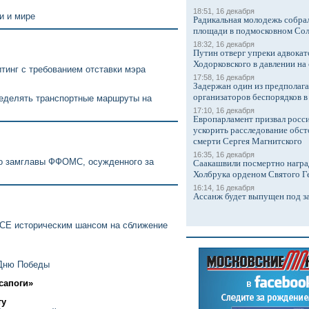
18:51, 16 декабря
и и мире
Радикальная молодежь собрал
площади в подмосковном Со
18:32, 16 декабря
Путин отверг упреки адвокат
Ходорковского в давлении на 
тинг с требованием отставки мэра
17:58, 16 декабря
Задержан один из предполаг
организаторов беспорядков 
ределять транспортные маршруты на
17:10, 16 декабря
Европарламент призвал росси
ускорить расследование обст
смерти Сергея Магнитского
16:35, 16 декабря
го замглавы ФФОМС, осужденного за
Саакашвили посмертно награ
Холбрука орденом Святого Г
16:14, 16 декабря
Ассанж будет выпущен под з
АСЕ историческим шансом на сближение
 Дню Победы
сапоги»
ту