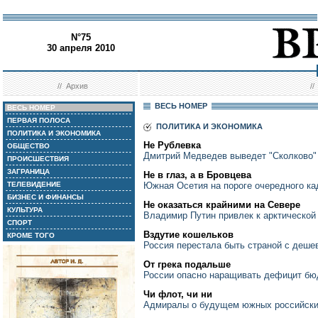
N°75
30 апреля 2010
//
Архив
/
ВЕСЬ НОМЕР
ВЕСЬ НОМЕР
ПЕРВАЯ ПОЛОСА
ПОЛИТИКА И ЭКОНОМИКА
ПОЛИТИКА И ЭКОНОМИКА
Не Рублевка
ОБЩЕСТВО
Дмитрий Медведев выведет "Сколково" 
ПРОИСШЕСТВИЯ
ЗАГРАНИЦА
Не в глаз, а в Бровцева
ТЕЛЕВИДЕНИЕ
Южная Осетия на пороге очередного ка
БИЗНЕС И ФИНАНСЫ
Не оказаться крайними на Севере
КУЛЬТУРА
Владимир Путин привлек к арктической
СПОРТ
Вздутие кошельков
КРОМЕ ТОГО
Россия перестала быть страной с деше
От грека подальше
России опасно наращивать дефицит бю
Чи флот, чи ни
Адмиралы о будущем южных российски