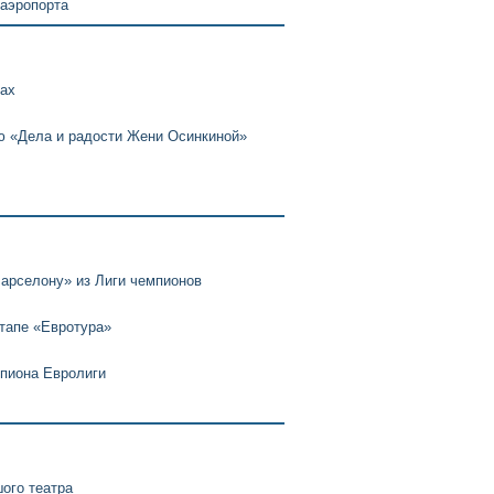
 аэропорта
нах
ю «Дела и радости Жени Осинкиной»
арселону» из Лиги чемпионов
этапе «Евротура»
мпиона Евролиги
ого театра