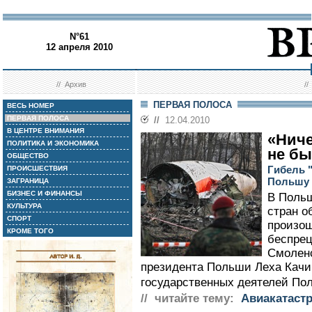
N°61
12 апреля 2010
//
Архив
/
ПЕРВАЯ ПОЛОСА
ВЕСЬ НОМЕР
ПЕРВАЯ ПОЛОСА
//
12.04.2010
В ЦЕНТРЕ ВНИМАНИЯ
«Ниче
ПОЛИТИКА И ЭКОНОМИКА
не б
ОБЩЕСТВО
Гибель 
ПРОИСШЕСТВИЯ
Польшу 
ЗАГРАНИЦА
БИЗНЕС И ФИНАНСЫ
В Польш
КУЛЬТУРА
стран о
СПОРТ
произо
КРОМЕ ТОГО
беспрец
Смолен
президента Польши Леха Качи
государственных деятелей Пол
// читайте тему:
Авиакатаст