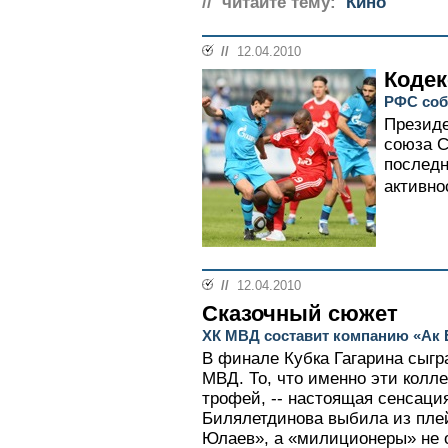
// читайте тему:
Кино
//
12.04.2010
Кодек
РФС соб
Президе
союза С
последн
активнос
//
12.04.2010
Сказочный сюжет
ХК МВД составит компанию «Ак 
В финале Кубка Гагарина сыгр
МВД. То, что именно эти колл
трофей, -- настоящая сенсаци
Билялетдинова выбила из пл
Юлаев», а «милиционеры» не 