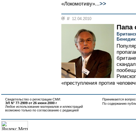
>>
«Локомотиву»...
//
12.04.2010
Папа 
Британск
Бенедик
Популяр
пропага
британе
скандал
пообеща
Римског
«преступления против человечн
Свидетельство о регистрации СМИ:
Принимаются вопросы
ЭЛ N° 77-2909 от 26 июня 2000 г
По содержанию публ
Любое использование материалов и иллюстраций
возможно только по согласованию с редакцией