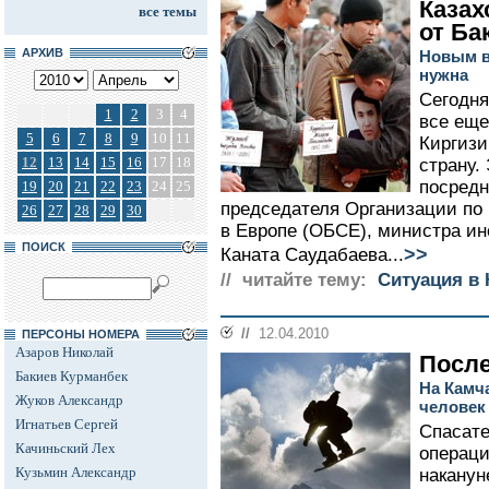
Казах
все темы
от Ба
АРХИВ
Новым в
нужна
Сегодня
1
2
3
4
все еще
5
6
7
8
9
10
11
Киргизи
12
13
14
15
16
17
18
страну.
посред
19
20
21
22
23
24
25
председателя Организации по 
26
27
28
29
30
в Европе (ОБСЕ), министра ин
ПОИСК
>>
Каната Саудабаева...
// читайте тему:
Cитуация в 
//
12.04.2010
ПЕРСОНЫ НОМЕРА
Азаров Николай
После
Бакиев Курманбек
На Камч
Жуков Александр
человек
Игнатьев Сергей
Спасате
Качиньский Лех
операци
Кузьмин Александр
наканун