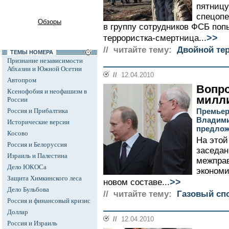
пятницу
спецопе
Обзоры
в группу сотрудников ФСБ поп
>>
террористка-смертница...
// читайте тему:
Двойной тер
ТЕМЫ НОМЕРА
Признание независимости
Абхазии и Южной Осетии
//
12.04.2010
Автопром
Вопро
Ксенофобия и неофашизм в
милл
России
Россия и Прибалтика
Премьер
Владими
Исторические версии
предлож
Косово
На этой
Россия и Белоруссия
заседан
Израиль и Палестина
межправ
Дело ЮКОСа
экономи
Защита Химкинского леса
>>
новом составе...
Дело Бульбова
// читайте тему:
Газовый спо
Россия и финансовый кризис
Доллар
//
12.04.2010
Россия и Израиль