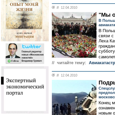
//
12.04.2010
"Мы о
В Польш
авиакат
В Польш
связи с
Леха Ка
граждан
субботу
самолет
// читайте тему:
Авиакатаст
//
12.04.2010
Подр
Спецслу
предпол
московс
Конец 
ознамен
новым о