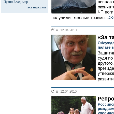
попала 
Путин Владимир
окончат
все персоны
ЧП поги
>
получили тяжелые травмы...
//
12.04.2010
«За т
Обсужде
палате 
Защитни
судя по
другого
президе
утвержд
развити
//
12.04.2010
Репро
Российс
рождаем
увеличе