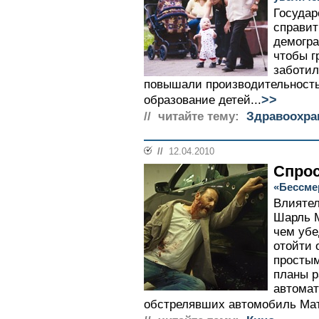
Государ
справит
демогра
чтобы г
заботил
повышали производительность
>>
образование детей...
// читайте тему:
Здравоохра
//
12.04.2010
Спрос
«Бессме
Влияте
Шарль М
чем убе
отойти 
простым
планы р
автомат
обстрелявших автомобиль Мате