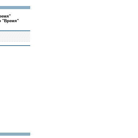
ремя"
о "Время"