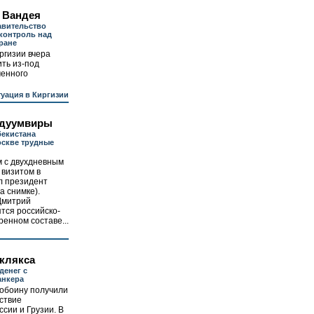
 Вандея
авительство
 контроль над
тране
ргизии вчера
ть из-под
менного
уация в Киргизии
 дуумвиры
бекистана
оскве трудные
м с двухдневным
визитом в
л президент
а снимке).
Дмитрий
ятся российско-
енном составе...
 клякса
денег с
анкера
обоину получили
ствие
сии и Грузии. В