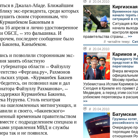
//
20.04.2010
ляться в Джалал-Абаде. Ближайшим
Киргизская
лику экс-президента, среди которых
Временное пр
начало терять
внушить своим сторонникам, что
ситуацией в с
е Курманбеком Бакиевым в
Ситуация в Ки
на 16 апреля и лично удостоверенное
начала выходи
контроля вре
 ОБСЕ, -- это фальшивка. И
правительства страны....
>>
прочем, последнее сообщение было
// читайте тему:
Cит
м Бакиева, Каныбеком.
//
20.04.2010
Каримов и
ись и позволили сторонникам экс-
Президенту Уз
ния занять областную
предстоят в М
губернатора области -- Файзуллу
переговоры
Вчера вечеро
ентство «Фергана.ру», Рахмонов
официальным 
сельских управ. «Курманбек Бакиев
Москву прибы
убедитесь, он позвонил нам и дал
Узбекистана Ислам Каримов (н
натора Файзуллу Рахманова», --
Сегодня в Кремле его примет 
Медведев, а перед этим состо
оддержки Курманбека Бакиева,
узбекские переговоры в расшир
ека Нуруева. Столь нехитрая
>>
но на ошеломленных митингующих, и
//
20.04.2010
тавили и своего, «бакиевского»
Батумская
аченный временным правительством
Грузины хотят 
вместе с подразделением спецназа и
российского т
иками управления МВД и службы
Очередную пр
терпящие бед
ера так и не появился.
отношения Рос