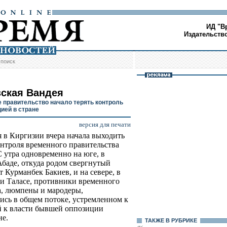
ИД "В
Издательств
/
поиск
зская Вандея
 правительство начало терять контроль
цией в стране
версия для печати
 в Киргизии вчера начала выходить
онтроля временного правительства
С утра одновременно на юге, в
баде, откуда родом свергнутый
т Курманбек Бакиев, и на севере, в
и Таласе, противники временного
а, люмпены и мародеры,
ись в общем потоке, устремленном к
й к власти бывшей оппозиции
не.
ТАКЖЕ В РУБРИКЕ