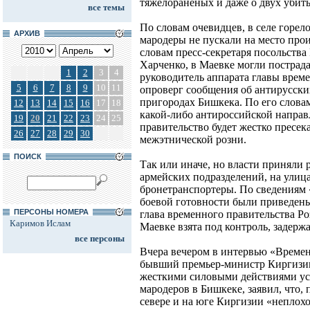
тяжелораненых и даже о двух убит
все темы
По словам очевидцев, в селе горело
АРХИВ
мародеры не пускали на место про
словам пресс-секретаря посольств
Харченко, в Маевке могли пострада
1
2
3
4
руководитель аппарата главы врем
5
6
7
8
9
10
11
опроверг сообщения об антирусски
пригородах Бишкека. По его слова
12
13
14
15
16
17
18
какой-либо антироссийской направ
19
20
21
22
23
24
25
правительство будет жестко пресе
26
27
28
29
30
межэтнической розни.
ПОИСК
Так или иначе, но власти приняли 
армейских подразделений, на улиц
бронетранспортеры. По сведениям 
боевой готовности были приведен
ПЕРСОНЫ НОМЕРА
глава временного правительства Ро
Каримов Ислам
Маевке взята под контроль, задерж
все персоны
Вчера вечером в интервью «Времен
бывший премьер-министр Киргизии 
жесткими силовыми действиями ус
мародеров в Бишкеке, заявил, что, 
севере и на юге Киргизии «неплох