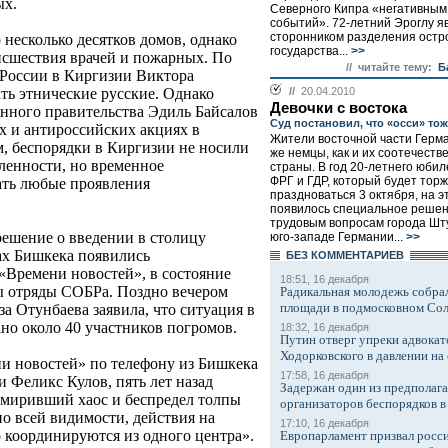
ых.
Северного Кипра «негативным
событий». 72-летний Эроглу я
сторонником разделения остро
 несколько десятков домов, однако
государства...
>>
исшествия врачей и пожарных. По
// читайте тему:
Б
а России в Киргизии Виктора
//
20.04.2010
ть этнические русские. Однако
Девочки с востока
енного правительства Эдиль Байсалов
Суд постановил, что «осси» то
х и антироссийских акциях в
Жители восточной части Герман
м, беспорядки в Киргизии не носили
же немцы, как и их соотечеств
ленности, но временное
страны. В год 20-летнего юби
ФРГ и ГДР, который будет тор
кать любые проявления
праздноваться 3 октября, на э
появилось специальное решен
трудовым вопросам города Шту
решение о введении в столицу
юго-западе Германии...
>>
ах Бишкека появились
БЕЗ КОМMЕНТАРИЕВ
«Времени новостей», в состояние
18:51, 16 декабря
ы отряды СОБРа. Поздно вечером
Радикальная молодежь собрал
площади в подмосковном Со
за Отунбаева заявила, что ситуация в
ано около 40 участников погромов.
18:32, 16 декабря
Путин отверг упреки адвокат
Ходорковского в давлении на 
и новостей» по телефону из Бишкека
17:58, 16 декабря
Феликс Кулов, пять лет назад
Задержан один из предполаг
миривший хаос и беспредел толпы
организаторов беспорядков 
по всей видимости, действия на
17:10, 16 декабря
о координируются из одного центра».
Европарламент призвал росси