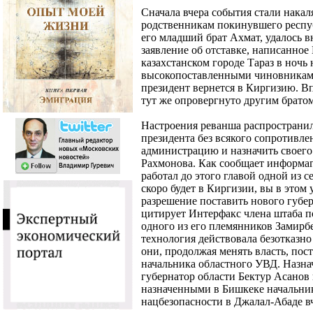
Сначала вчера события стали нака
родственникам покинувшего респуб
его младший брат Ахмат, удалось 
заявление об отставке, написанно
казахстанском городе Тараз в ночь 
высокопоставленными чиновниками
президент вернется в Киргизию. В
тут же опровергнуто другим брато
Настроения реванша распространил
президента без всякого сопротивле
администрацию и назначить своего 
Рахмонова. Как сообщает информаг
работал до этого главой одной из 
скоро будет в Киргизии, вы в этом 
разрешение поставить нового губер
цитирует Интерфакс члена штаба п
одного из его племянников Замирб
технология действовала безотказ
они, продолжая менять власть, пос
начальника областного УВД. Назн
губернатор области Бектур Асанов 
назначенными в Бишкеке начальн
нацбезопасности в Джалал-Абаде вч