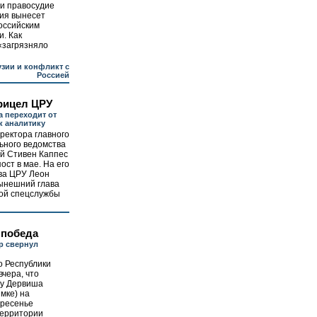
и правосудие
ия вынесет
российским
и. Как
«загрязняло
узии и конфликт с
Россией
рицел ЦРУ
а переходит от
к аналитику
ректора главного
ьного ведомства
й Стивен Каппес
ост в мае. На его
ава ЦРУ Леон
нынешний глава
той спецслужбы
 победа
р свернул
о Республики
вчера, что
ду Дервиша
имке) на
кресенье
территории