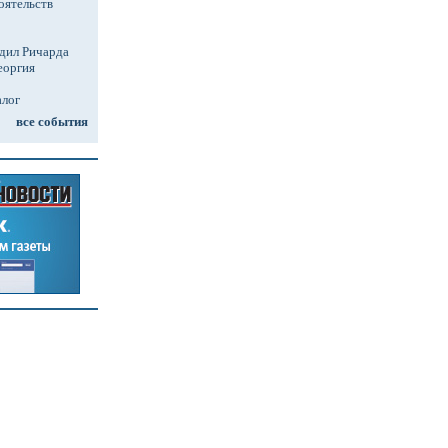
оятельств
дил Ричарда
еоргия
алог
все события