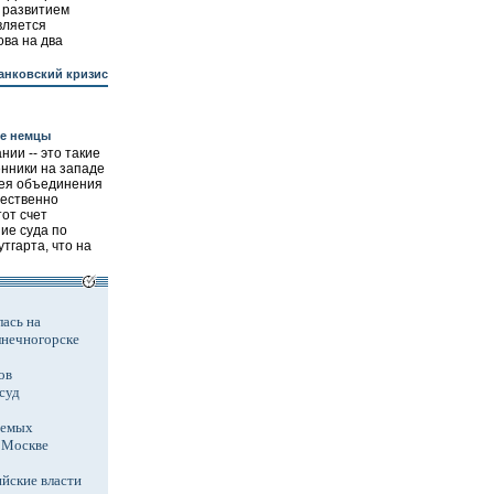
 развитием
вляется
ва на два
анковский кризис
же немцы
ии -- это такие
енники на западе
лея объединения
жественно
тот счет
ие суда по
тгарта, что на
ась на
лнечногорске
ов
суд
аемых
в Москве
йские власти