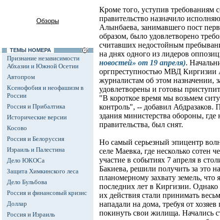
Кроме того, уступив требованиям 
правительство назначило исполня
Обзоры
Алынбаева, занимавшего пост пер
образом, было удовлетворено треб
считавших недостойным пребывание
ТЕМЫ НОМЕРА
на днях одного из лидеров оппози
Признание независимости
новостей» от 19 апреля)
. Начальн
Абхазии и Южной Осетии
оргпреступностью МВД Киргизии 
Автопром
журналистам об этом назначении, 
Ксенофобия и неофашизм в
удовлетворены и готовы приступит
России
"В короткое время мы возьмем сит
Россия и Прибалтика
контроль", -- добавил Абдразаков.
здания министерства обороны, где
Исторические версии
правительства, был снят.
Косово
Россия и Белоруссия
Но самый серьезный эпицентр волн
Израиль и Палестина
селе Маевка, где несколько сотен 
участие в событиях 7 апреля в ст
Дело ЮКОСа
Бакиева, решили получить за это н
Защита Химкинского леса
планомерному захвату земель, что
Дело Бульбова
последних лет в Киргизии. Однако
Россия и финансовый кризис
их действия стали принимать весьм
Доллар
нападали на дома, требуя от хозяе
покинуть свои жилища. Начались с
Россия и Израиль