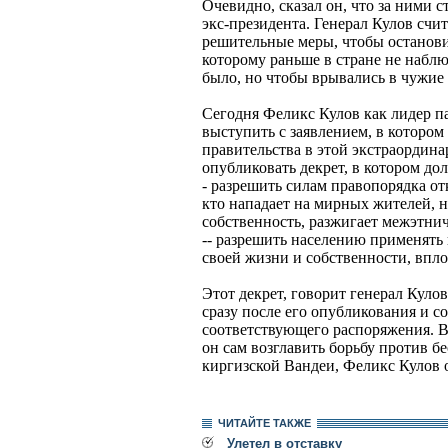
Очевидно, сказал он, что за ними 
экс-президента. Генерал Кулов счит
решительные меры, чтобы останови
которому раньше в стране не наблю
было, но чтобы врывались в чужие 
Сегодня Феликс Кулов как лидер 
выступить с заявлением, в котором
правительства в этой экстраордин
опубликовать декрет, в котором до
- разрешить силам правопорядка от
кто нападает на мирных жителей, н
собственность, разжигает межэтни
-- разрешить населению применять
своей жизни и собственности, впл
Этот декрет, говорит генерал Куло
сразу после его опубликования и с
соответствующего распоряжения. В
он сам возглавить борьбу против 
киргизской Вандеи, Феликс Кулов о
ЧИТАЙТЕ ТАКЖЕ
Улетел в отставку