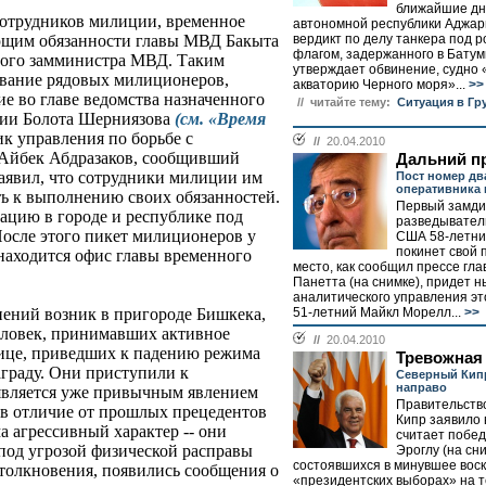
ближайшие дн
сотрудников милиции, временное
автономной республики Аджар
вердикт по делу танкера под 
ющим обязанности главы МВД Бакыта
флагом, задержанного в Батум
вого замминистра МВД. Таким
утверждает обвинение, судно 
ование рядовых милиционеров,
акваторию Черного моря»...
>>
 во главе ведомства назначенного
// читайте тему:
Ситуация в Гр
ции Болота Шерниязова
(см. «Время
ик управления по борьбе с
//
20.04.2010
Айбек Абдразаков, сообщивший
Дальний п
заявил, что сотрудники милиции им
Пост номер дв
оперативника 
ь к выполнению своих обязанностей.
Первый замди
уацию в городе и республике под
разведывател
 После этого пикет милиционеров у
США 58-летни
покинет свой п
 находится офис главы временного
место, как сообщил прессе гл
Панетта (на снимке), придет 
аналитического управления э
51-летний Майкл Морелл...
>>
ений возник в пригороде Бишкека,
человек, принимавших активное
//
20.04.2010
олице, приведших к падению режима
Тревожная
аграду. Они приступили к
Северный Кип
направо
 является уже привычным явлением
Правительств
 в отличие от прошлых прецедентов
Кипр заявило 
а агрессивный характер -- они
считает побе
в под угрозой физической расправы
Эроглу (на сн
состоявшихся в минувшее вос
толкновения, появились сообщения о
«президентских выборах» на 