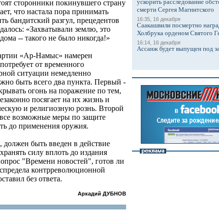
ускорить расследование обст
стоят сторонники покинувшего страну
смерти Сергея Магнитского
ает, что настала пора принимать
16:35, 16 декабря
ть бандитский разгул, прецедентов
Саакашвили посмертно награ
далось: «Захватывали землю, это
Холбрука орденом Святого Г
дома -- такого не было никогда!»
16:14, 16 декабря
Ассанж будет выпущен под з
партии «Ар-Намыс» намерен
 потребует от временного
арной ситуации немедленно
лжно быть всего два пункта. Первый -
крывать огонь на поражение по тем,
езаконно посягает на их жизнь и
ческую и религиозную рознь. Второй
 все возможные меры по защите
оть до применения оружия.
в, должен быть введен в действие
охранять силу вплоть до издания
опрос "Времени новостей", готов ли
беспредела контрреволюционной
ставил без ответа.
Аркадий ДУБНОВ