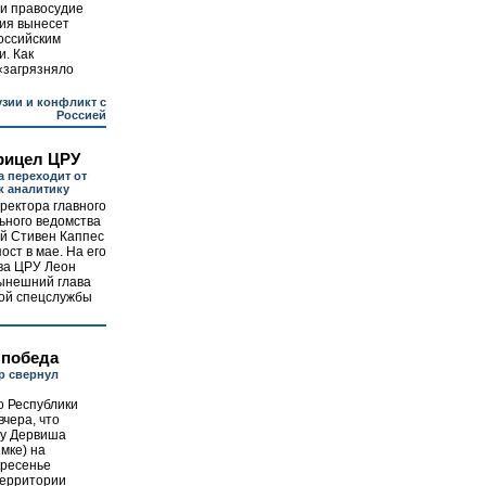
и правосудие
ия вынесет
российским
и. Как
«загрязняло
узии и конфликт с
Россией
рицел ЦРУ
а переходит от
к аналитику
ректора главного
ьного ведомства
й Стивен Каппес
ост в мае. На его
ава ЦРУ Леон
нынешний глава
той спецслужбы
 победа
р свернул
о Республики
вчера, что
ду Дервиша
имке) на
кресенье
территории