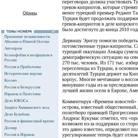
переговорах должна участвовать Т
греков-киприотов, которые стремят
менее турецкий премьер Реджеп Та
Обзоры
Турция будет продолжать поддержи
греков-киприотов в деле кипрского
было достигнуто до конца 2010 год
ТЕМЫ НОМЕРА
Признание независимости
Дервишу Эроглу помогли победить 
Абхазии и Южной Осетии
потомственные турки-киприоты. Со
Автопром
турецкой оккупации Анкара сумела
Ксенофобия и неофашизм в
демографическую ситуацию на север
России
270 тыс. человек. Из 171 тыс. избир
Россия и Прибалтика
переселенцы из Турции, в основно
Исторические версии
десятилетий Турция держит на Ки
корпус. Многие мечтавшие о восс
Косово
минувшие годы из-за преследовани
Россия и Белоруссия
лучшей жизни осели в Европе, Аме
Израиль и Палестина
Дело ЮКОСа
Комментируя «Времени новостей»
острова, известный общественный 
Защита Химкинского леса
политбюро правящей Прогрессивно
Дело Бульбова
Андреас Кукумас отметил, что «пр
Россия и финансовый кризис
возможен из-за поддержки со стор
Доллар
это давно известно, определяют п
Россия и Израиль
урегулирование теперь будет отлож