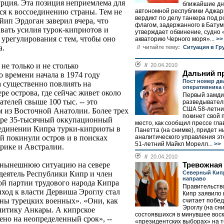
урция. Эта позиция неприемлема для
ближайшие дн
автономной республики Аджар
ся к воссоединению страны. Тем не
вердикт по делу танкера под 
йип Эрдоган заверил вчера, что
флагом, задержанного в Батум
вать усилия турок-киприотов и
утверждает обвинение, судно 
 урегулирования с тем, чтобы оно
акваторию Черного моря»...
>>
а.
// читайте тему:
Ситуация в Гр
не только и не столько
//
20.04.2010
Дальний п
 времени начала в 1974 году
Пост номер дв
 существенно повлиять на
оперативника 
е острова, где сейчас живет около
Первый замди
ателей свыше 100 тыс. -- это
разведывател
США 58-летни
м из Восточной Анатолии. Более трех
покинет свой п
пре 35-тысячный оккупационный
место, как сообщил прессе гл
оединении Кипра турки-киприоты в
Панетта (на снимке), придет 
аналитического управления э
й покинули остров и в поисках
51-летний Майкл Морелл...
>>
рике и Австралии.
//
20.04.2010
 нынешнюю ситуацию на севере
Тревожная
Северный Кип
деятель Республики Кипр и член
направо
й партии трудового народа Кипра
Правительств
иход к власти Дервиша Эроглу стал
Кипр заявило 
оны турецких военных». «Они, как
считает побе
Эроглу (на сн
олитику Анкары. А кипрское
состоявшихся в минувшее вос
ено на неопределенный срок», --
«президентских выборах» на 