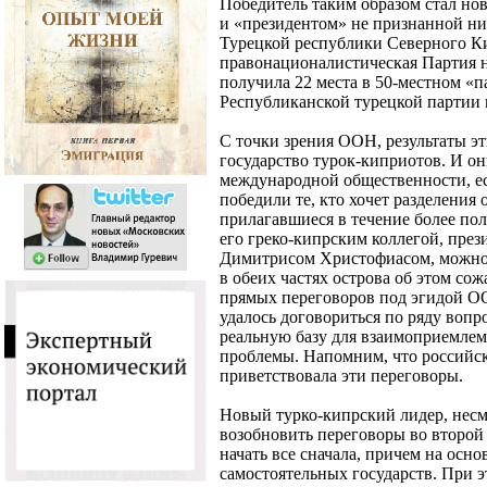
Победитель таким образом стал н
и «президентом» не признанной ни
Турецкой республики Северного Ки
правонационалистическая Партия 
получила 22 места в 50-местном «па
Республиканской турецкой партии г
С точки зрения ООН, результаты э
государство турок-киприотов. И он
международной общественности, ес
победили те, кто хочет разделения 
прилагавшиеся в течение более по
его греко-кипрским коллегой, пре
Димитрисом Христофиасом, можно 
в обеих частях острова об этом сож
прямых переговоров под эгидой О
удалось договориться по ряду вопр
реальную базу для взаимоприемлем
проблемы. Напомним, что российс
приветствовала эти переговоры.
Новый турко-кипрский лидер, несм
возобновить переговоры во второй 
начать все сначала, причем на осно
самостоятельных государств. При э