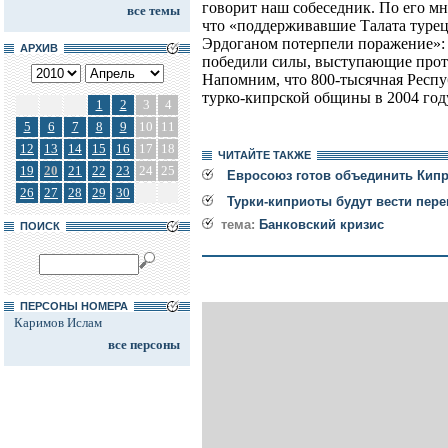
говорит наш собеседник. По его мн
все темы
что «поддерживавшие Талата турец
Эрдоганом потерпели поражение»: «
АРХИВ
победили силы, выступающие проти
Напомним, что 800-тысячная Респу
турко-кипрской общины в 2004 год
1
2
3
4
5
6
7
8
9
10
11
12
13
14
15
16
17
18
ЧИТАЙТЕ ТАКЖЕ
19
20
21
22
23
24
25
Евросоюз готов объединить Кип
26
27
28
29
30
Турки-киприоты будут вести пер
тема:
Банковский кризис
ПОИСК
ПЕРСОНЫ НОМЕРА
Каримов Ислам
все персоны