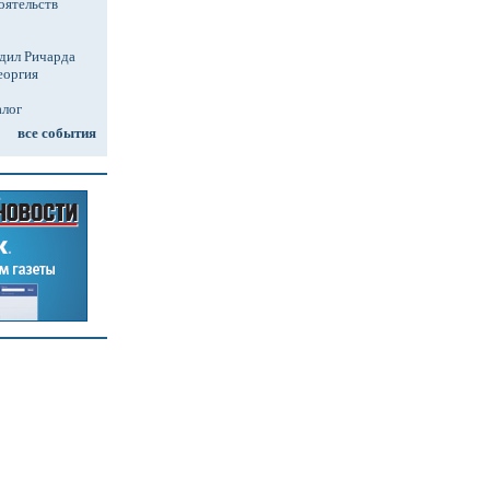
оятельств
дил Ричарда
еоргия
алог
все события