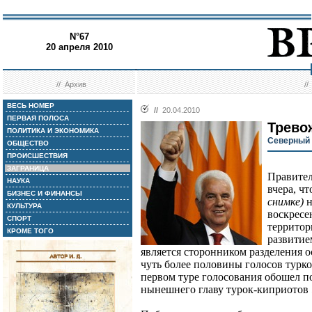
N°67
20 апреля 2010
//
Архив
/
ВЕСЬ НОМЕР
//
20.04.2010
ПЕРВАЯ ПОЛОСА
Трево
ПОЛИТИКА И ЭКОНОМИКА
Северный 
ОБЩЕСТВО
ПРОИСШЕСТВИЯ
ЗАГРАНИЦА
Правител
НАУКА
вчера, ч
БИЗНЕС И ФИНАНСЫ
снимке)
н
КУЛЬТУРА
воскресе
СПОРТ
территор
КРОМЕ ТОГО
развитие
является сторонником разделения о
чуть более половины голосов турко
первом туре голосования обошел п
нынешнего главу турок-киприотов 