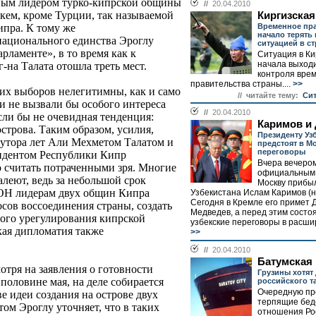
овым лидером турко-кипрской общины
//
20.04.2010
кем, кроме Турции, так называемой
Киргизская
Временное пр
пра. К тому же
начало терять
национального единства Эроглу
ситуацией в с
рламенте», в то время как к
Ситуация в Ки
начала выходи
-на Талата отошла треть мест.
контроля вре
правительства страны....
>>
тих выборов нелегитимны, как и само
// читайте тему:
Cит
и не вызвали бы особого интереса
//
20.04.2010
ли бы не очевидная тенденция:
Каримов и
острова. Таким образом, усилия,
Президенту Уз
лутора лет Али Мехметом Талатом и
предстоят в М
переговоры
зидентом Республики Кипр
Вчера вечеро
считать потраченными зря. Многие
официальным 
алеют, ведь за небольшой срок
Москву прибы
ОН лидерам двух общин Кипра
Узбекистана Ислам Каримов (н
Сегодня в Кремле его примет 
осов воссоединения страны, создать
Медведев, а перед этим состо
ого урегулирования кипрской
узбекские переговоры в расшир
кая дипломатия также
>>
//
20.04.2010
Батумская
отря на заявления о готовности
Грузины хотят 
половине мая, на деле собирается
российского т
Очередную пр
ве идеи создания на острове двух
терпящие бед
том Эроглу уточняет, что в таких
отношения Рос