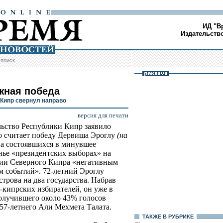
ИД "В
Издательств
/
поиск
жная победа
Кипр свернул направо
версия для печати
ьство Республики Кипр заявило
то считает победу Дервиша Эроглу
(на
а состоявшихся в минувшее
нье «президентских выборах» на
ии Северного Кипра «негативным
м событий». 72-летний Эроглу
строва на два государства. Набрав
-кипрских избирателей, он уже в
олучившего около 43% голосов
57-летнего Али Мехмета Талата.
ТАКЖЕ В РУБРИКЕ