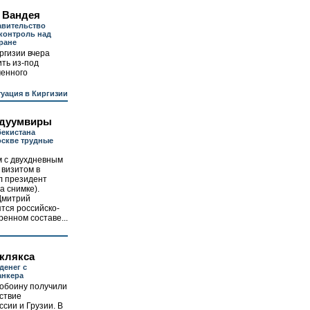
 Вандея
авительство
 контроль над
тране
ргизии вчера
ть из-под
менного
уация в Киргизии
 дуумвиры
бекистана
оскве трудные
м с двухдневным
визитом в
л президент
а снимке).
Дмитрий
ятся российско-
енном составе...
 клякса
денег с
анкера
обоину получили
ствие
сии и Грузии. В