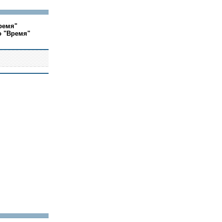
ремя"
о "Время"