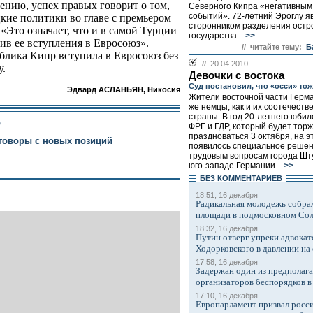
ению, успех правых говорит о том,
Северного Кипра «негативным
событий». 72-летний Эроглу я
кие политики во главе с премьером
сторонником разделения остро
Это означает, что и в самой Турции
государства...
>>
в ее вступления в Евросоюз».
// читайте тему:
Б
блика Кипр вступила в Евросоюз без
//
20.04.2010
у.
Девочки с востока
Суд постановил, что «осси» то
Эдвард АСЛАНЬЯН, Никосия
Жители восточной части Герман
же немцы, как и их соотечеств
страны. В год 20-летнего юби
р
ФРГ и ГДР, который будет тор
праздноваться 3 октября, на э
еговоры с новых позиций
появилось специальное решен
трудовым вопросам города Шту
юго-западе Германии...
>>
БЕЗ КОМMЕНТАРИЕВ
18:51, 16 декабря
Радикальная молодежь собрал
площади в подмосковном Со
18:32, 16 декабря
Путин отверг упреки адвокат
Ходорковского в давлении на 
17:58, 16 декабря
Задержан один из предполаг
организаторов беспорядков 
17:10, 16 декабря
Европарламент призвал росси