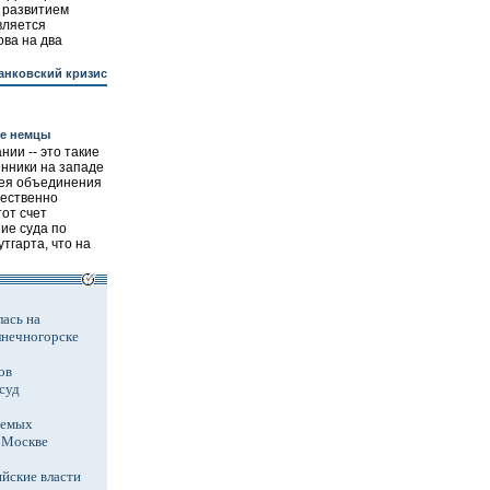
 развитием
вляется
ва на два
анковский кризис
же немцы
ии -- это такие
енники на западе
лея объединения
жественно
тот счет
ие суда по
тгарта, что на
ась на
лнечногорске
ов
суд
аемых
в Москве
йские власти