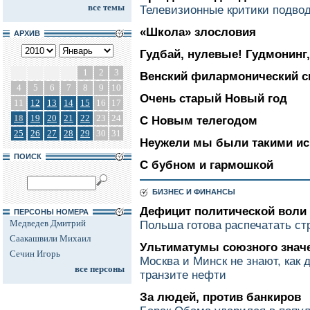
все темы
Телевизионные критики подвод
«Школа» злословия
АРХИВ
Гудбай, нулевые! Гудмонинг,
1
2
3
Венский филармонический с
4
5
6
7
8
9
10
Очень старый Новый год
11
12
13
14
15
16
17
18
19
20
21
22
23
24
С Новым телегодом
25
26
27
28
29
30
31
Неужели мы были такими и
ПОИСК
С бубном и гармошкой
БИЗНЕС И ФИНАНСЫ
Дефицит политической воли
ПЕРСОНЫ НОМЕРА
Медведев Дмитрий
Польша готова распечатать ст
Саакашвили Михаил
Ультиматумы союзного знач
Сечин Игорь
Москва и Минск не знают, как 
все персоны
транзите нефти
За людей, против банкиров