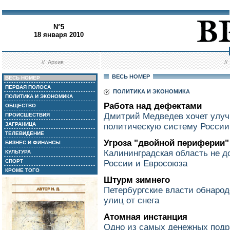
N°5
18 января 2010
//
Архив
/
ВЕСЬ НОМЕР
ВЕСЬ НОМЕР
ПЕРВАЯ ПОЛОСА
ПОЛИТИКА И ЭКОНОМИКА
ПОЛИТИКА И ЭКОНОМИКА
Работа над дефектами
ОБЩЕСТВО
Дмитрий Медведев хочет улуч
ПРОИСШЕСТВИЯ
ЗАГРАНИЦА
политическую систему России
ТЕЛЕВИДЕНИЕ
Угроза "двойной периферии"
БИЗНЕС И ФИНАНСЫ
Калининградская область не д
КУЛЬТУРА
СПОРТ
России и Евросоюза
КРОМЕ ТОГО
Штурм зимнего
Петербургские власти обнаро
улиц от снега
Атомная инстанция
Одно из самых денежных подр