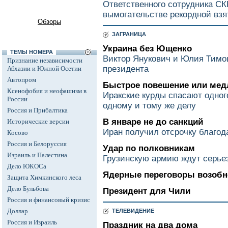
Ответственного сотрудника СК
вымогательстве рекордной взя
Обзоры
ЗАГРАНИЦА
Украина без Ющенко
ТЕМЫ НОМЕРА
Виктор Янукович и Юлия Тимо
Признание независимости
президента
Абхазии и Южной Осетии
Автопром
Быстрое повешение или мед
Ксенофобия и неофашизм в
Иракские курды спасают одного
России
одному и тому же делу
Россия и Прибалтика
В январе не до санкций
Исторические версии
Иран получил отсрочку благод
Косово
Россия и Белоруссия
Удар по полковникам
Израиль и Палестина
Грузинскую армию ждут серье
Дело ЮКОСа
Ядерные переговоры возоб
Защита Химкинского леса
Дело Бульбова
Президент для Чили
Россия и финансовый кризис
Доллар
ТЕЛЕВИДЕНИЕ
Россия и Израиль
Праздник на два дома