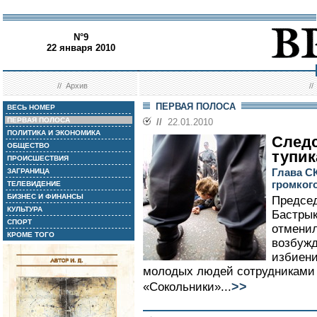
N°9
22 января 2010
//
Архив
/
ПЕРВАЯ ПОЛОСА
ВЕСЬ НОМЕР
ПЕРВАЯ ПОЛОСА
//
22.01.2010
ПОЛИТИКА И ЭКОНОМИКА
Следс
ОБЩЕСТВО
тупик
ПРОИСШЕСТВИЯ
Глава С
ЗАГРАНИЦА
громког
ТЕЛЕВИДЕНИЕ
БИЗНЕС И ФИНАНСЫ
Предсе
КУЛЬТУРА
Бастрык
СПОРТ
отменил
КРОМЕ ТОГО
возбужд
избиени
молодых людей сотрудниками
>>
«Сокольники»...