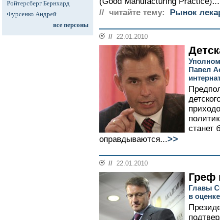
(Good Manufacturing Practice)...
Ройтерсберг Бернхард
// читайте тему:
Рынок лека
Фурсенко Андрей
все персоны
//
22.01.2010
Детск
Уполном
Павел А
интерна
Предпол
детског
приходо
политик
станет 
>>
оправдываются...
//
22.01.2010
Греф 
Главы С
в оценк
Президе
подтвер