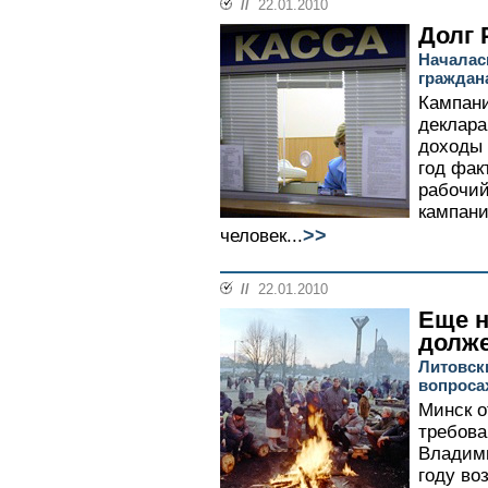
//
22.01.2010
Долг
Началас
граждан
Кампани
деклара
доходы 
год фак
рабочий
кампани
>>
человек...
//
22.01.2010
Еще н
долж
Литовск
вопроса
Минск о
требова
Владими
году во