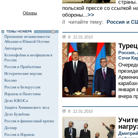
страны.
польской прессе со ссылкой н
Обзоры
>>
обороны...
// читайте тему:
Россия и С
ТЕМЫ НОМЕРА
Признание независимости
//
22.01.2010
Абхазии и Южной Осетии
Турец
Автопром
Россия,
Ксенофобия и неофашизм в
Сочи Ка
России
Очередн
Россия и Прибалтика
президе
Исторические версии
Армении
Косово
карабах
Россия и Белоруссия
января 
Израиль и Палестина
вчера п
Дело ЮКОСа
Защита Химкинского леса
//
22.01.2010
Дело Бульбова
Учит
Россия и финансовый кризис
нагру
Доллар
Дмитрий
Россия и Израиль