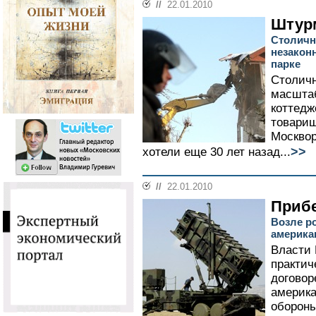
//
22.01.2010
Штур
Столичн
незакон
парке
Столичн
масшта
коттед
товарищ
Москвор
>>
хотели еще 30 лет назад...
//
22.01.2010
Приб
Возле р
америка
Власти 
практич
договор
америка
обороны