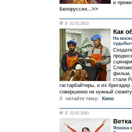
и прожи
>>
Белоруссии...
//
22.01.2010
Как о
На моск
судьбы
Создате
продюсе
сценари
Слепак
фильм, 
стали 
гастарбайтеры, и их бригадир 
совершенно не нужный сюжету 
// читайте тему:
Кино
//
22.01.2010
Ветка
Японка 