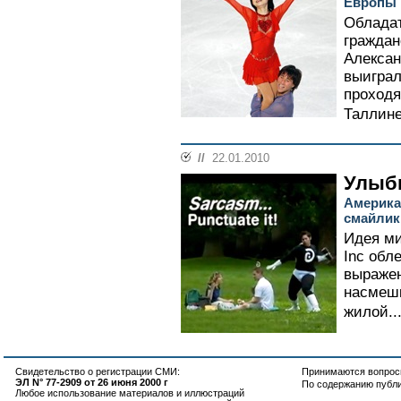
Европы
Обладат
граждан
Алексан
выиграл
проходя
Таллине
//
22.01.2010
Улыб
Америка
смайлик
Идея ми
Inc обл
выражен
насмешк
жилой..
Свидетельство о регистрации СМИ:
Принимаются вопросы
ЭЛ N° 77-2909 от 26 июня 2000 г
По содержанию публ
Любое использование материалов и иллюстраций