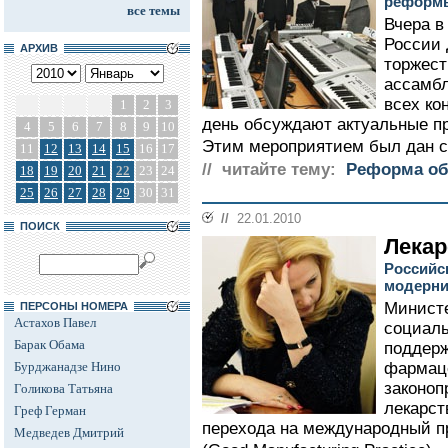
реформы
все темы
Вчера в
России
АРХИВ
торжест
ассамбл
всех ко
1
2
3
день обсуждают актуальные п
4
5
6
7
8
9
10
Этим мероприятием был дан ст
11
12
13
14
15
16
17
// читайте тему:
Реформа об
18
19
20
21
22
23
24
25
26
27
28
29
30
31
//
22.01.2010
ПОИСК
Лекар
Российс
модерни
Министе
ПЕРСОНЫ НОМЕРА
Астахов Павел
социаль
Барак Обама
поддерж
Бурджанадзе Нино
фармац
законоп
Голикова Татьяна
лекарст
Греф Герман
перехода на международный п
Медведев Дмитрий