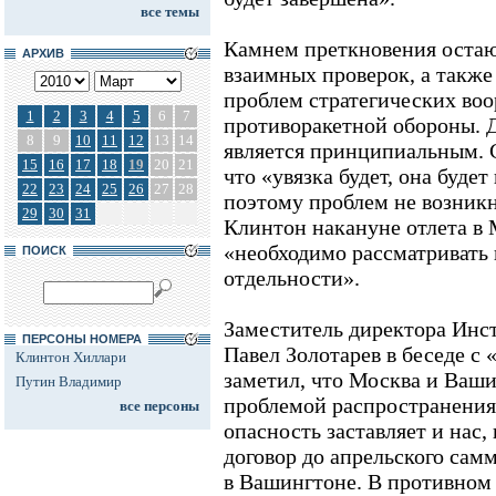
все темы
Камнем преткновения остаю
АРХИВ
взаимных проверок, а также 
проблем стратегических во
1
2
3
4
5
6
7
противоракетной обороны. 
8
9
10
11
12
13
14
является принципиальным. С
15
16
17
18
19
20
21
что «увязка будет, она буде
22
23
24
25
26
27
28
поэтому проблем не возник
29
30
31
Клинтон накануне отлета в 
«необходимо рассматривать
ПОИСК
отдельности».
Заместитель директора Ин
ПЕРСОНЫ НОМЕРА
Павел Золотарев в беседе с
Клинтон Хиллари
заметил, что Москва и Ваши
Путин Владимир
проблемой распространения
все персоны
опасность заставляет и нас,
договор до апрельского сам
в Вашингтоне. В противном 