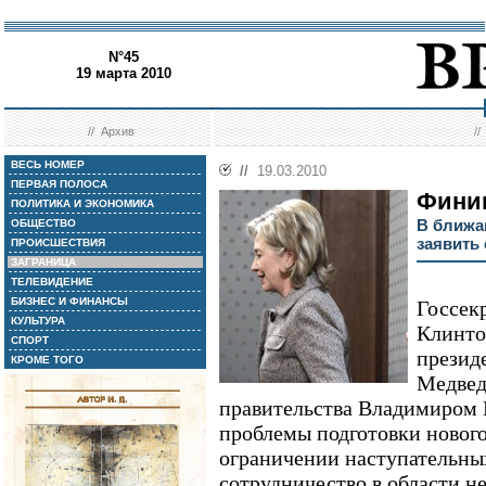
N°45
19 марта 2010
//
Архив
/
ВЕСЬ НОМЕР
//
19.03.2010
ПЕРВАЯ ПОЛОСА
Фини
ПОЛИТИКА И ЭКОНОМИКА
В ближа
ОБЩЕСТВО
заявить
ПРОИСШЕСТВИЯ
ЗАГРАНИЦА
ТЕЛЕВИДЕНИЕ
БИЗНЕС И ФИНАНСЫ
Госсек
КУЛЬТУРА
Клинтон
СПОРТ
презид
КРОМЕ ТОГО
Медвед
правительства Владимиром 
проблемы подготовки нового
ограничении наступательны
сотрудничество в области н