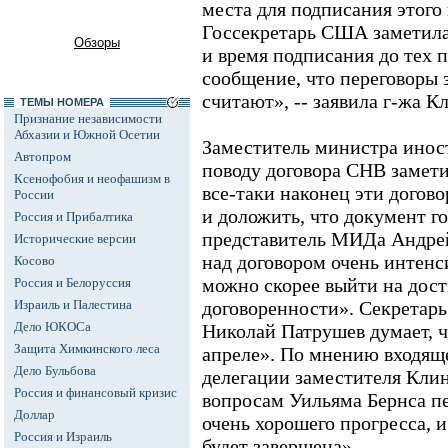
места для подписания этого
Госсекретарь США заметила,
Обзоры
и время подписания до тех 
сообщение, что переговоры
считают», -- заявила г-жа К
ТЕМЫ НОМЕРА
Признание независимости
Абхазии и Южной Осетии
Заместитель министра инос
Автопром
поводу договора СНВ замети
Ксенофобия и неофашизм в
все-таки наконец эти догов
России
и доложить, что документ 
Россия и Прибалтика
представитель МИДа Андрей
Исторические версии
над договором очень интенс
Косово
можно скорее выйти на дос
Россия и Белоруссия
Израиль и Палестина
договоренности». Секретарь
Дело ЮКОСа
Николай Патрушев думает, ч
Защита Химкинского леса
апреле». По мнению входяще
Дело Бульбова
делегации заместителя Кли
Россия и финансовый кризис
вопросам Уильяма Бернса п
Доллар
очень хорошего прогресса, и
Россия и Израиль
будет завершена».