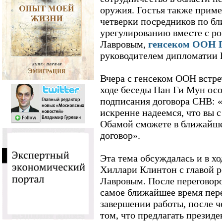
оружия. Гостья также приме
четверки посредников по б
урегулированию вместе с р
Лавровым,
генсеком ООН 
руководителем дипломатии 
Вчера с генсеком ООН встр
ходе беседы Пан Ги Мун осо
подписания договора СНВ: 
искренне надеемся, что вы
Обамой сможете в ближайше
договор».
Эта тема обсуждалась и в х
Хиллари Клинтон с главой 
Лавровым. После переговоро
самое ближайшее время пер
завершении работы, после ч
том, что предлагать президе