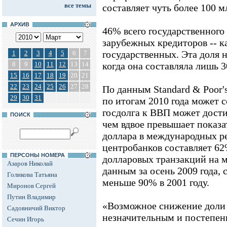
все темы
составляет чуть более 100 м
АРХИВ
46% всего государственного
зарубежных кредиторов -- ка
государственных. Эта доля н
1
2
3
4
5
6
7
8
9
10
11
12
13
14
когда она составляла лишь 
15
16
17
18
19
20
21
22
23
24
25
26
27
28
По данным Standard & Poor
29
30
31
по итогам 2010 года может 
госдолга к ВВП может достич
ПОИСК
чем вдвое превышает показа
доллара в международных р
центробанков составляет 62%
ПЕРСОНЫ НОМЕРА
долларовых транзакций на 
Азаров Николай
данным за осень 2009 года,
Голикова Татьяна
меньше 90% в 2001 году.
Миронов Сергей
Путин Владимир
«Возможное снижение доли 
Садовничий Виктор
незначительным и постепенн
Сечин Игорь