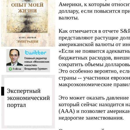
Америки, к которым относит
доллару, если повысится пр
валюты.
Как отмечается в отчете S&P
представляют растущие дол
американской валюты от ин
«Если не появится адекват
бюджетных расходов, внешн
сократить объемы долларовы
Это особенно вероятно, есл
страны -- участники еврозо
макроэкономические правила
Это может оказать давлени
который сейчас находится н
(AAA) и позволяет американ
недорогие заимствования.