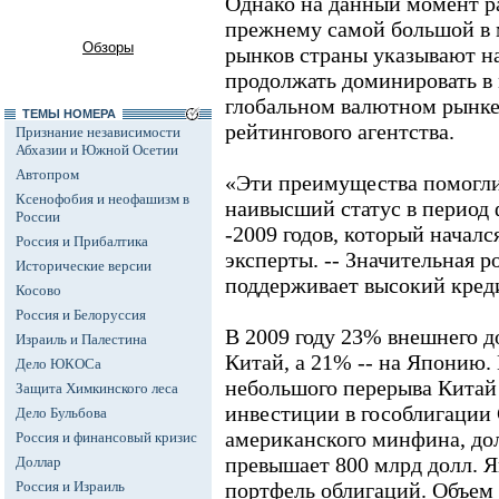
Однако на данный момент р
прежнему самой большой в 
Обзоры
рынков страны указывают на 
продолжать доминировать в
глобальном валютном рынке,
ТЕМЫ НОМЕРА
рейтингового агентства.
Признание независимости
Абхазии и Южной Осетии
Автопром
«Эти преимущества помогли
Ксенофобия и неофашизм в
наивысший статус в период 
России
-2009 годов, который началс
Россия и Прибалтика
эксперты. -- Значительная р
Исторические версии
поддерживает высокий кре
Косово
Россия и Белоруссия
В 2009 году 23% внешнего 
Израиль и Палестина
Китай, а 21% -- на Японию.
Дело ЮКОСа
небольшого перерыва Китай 
Защита Химкинского леса
инвестиции в гособлигаци
Дело Бульбова
американского минфина, д
Россия и финансовый кризис
превышает 800 млрд долл. 
Доллар
Россия и Израиль
портфель облигаций. Объем