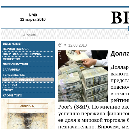
N°40
12 марта 2010
//
Архив
/
ВЕСЬ НОМЕР
//
12.03.2010
ПЕРВАЯ ПОЛОСА
Долла
ПОЛИТИКА И ЭКОНОМИКА
ОБЩЕСТВО
ПРОИСШЕСТВИЯ
Доллар
ЗАГРАНИЦА
валюто
ТЕЛЕВИДЕНИЕ
предст
БИЗНЕС И ФИНАНСЫ
КУЛЬТУРА
опасно
СПОРТ
в отче
КРОМЕ ТОГО
рейтинг
Poor's (S&P). По мнению эк
успешно пережила финансов
ее доля в мировой торговле 
незначительно. Впрочем, м