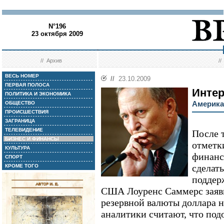
N°196
23 октября 2009
//
Архив
/
ВЕСЬ НОМЕР
//
23.10.2009
ПЕРВАЯ ПОЛОСА
Инте
ПОЛИТИКА И ЭКОНОМИКА
Америка
ОБЩЕСТВО
ПРОИСШЕСТВИЯ
ЗАГРАНИЦА
ТЕЛЕВИДЕНИЕ
После 
БИЗНЕС И ФИНАНСЫ
отметки
КУЛЬТУРА
финанс
СПОРТ
сделать
КРОМЕ ТОГО
поддер
США Лоуренс Саммерс заявил
резервной валюты доллара н
аналитики считают, что под