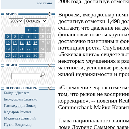
2008 года, достигнув отметки
все темы
Впрочем, вчера доллар немн
АРХИВ
достигнув отметки 1,498 дол
считают, что давление на до
1
2
3
4
финансовые отчеты крупны
5
6
7
8
9
10
11
достаточно позитивны и фо
12
13
14
15
16
17
18
потенциал роста. Опублико
19
20
21
22
23
24
25
«Бежевая книга» свидетельс
26
27
28
29
30
31
некоторых улучшениях в ряд
ПОИСК
частности, успешные резуль
жилой недвижимости и прои
«Стремление евро к отметке 
ПЕРСОНЫ НОМЕРА
Байден Джозеф
том, что рынок не восприн
Берлускони Сильвио
коррекцию», -- пояснил Reu
Гамсахурдиа Звиад
Commerzbank Майкл Клавит
Кадыров Рамзан
Медведев Дмитрий
Глава национального эконом
Путин Владимир
доме Лоуренс Саммерс заяви