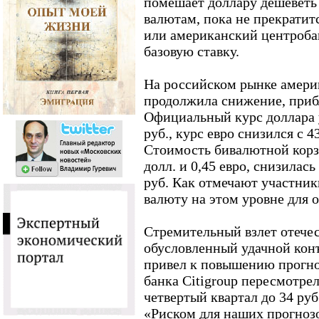
помешает доллару дешеветь
валютам, пока не прекратит
или американский центроба
базовую ставку.
На российском рынке амери
продолжила снижение, прибл
Официальный курс доллара уп
руб., курс евро снизился с 43
Стоимость бивалютной корзи
долл. и 0,45 евро, снизилась
руб. Как отмечают участник
валюту на этом уровне для 
Стремительный взлет отече
обусловленный удачной кон
привел к повышению прогно
банка Citigroup пересмотре
четвертый квартал до 34 руб
«Риском для наших прогнозо