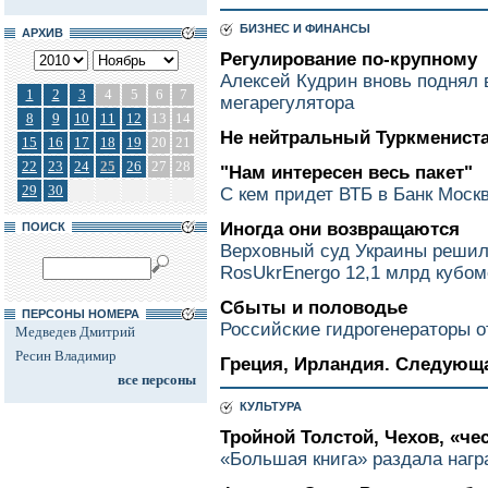
БИЗНЕС И ФИНАНСЫ
АРХИВ
Регулирование по-крупному
Алексей Кудрин вновь поднял 
1
2
3
4
5
6
7
мегарегулятора
8
9
10
11
12
13
14
Не нейтральный Туркменист
15
16
17
18
19
20
21
22
23
24
25
26
27
28
"Нам интересен весь пакет"
29
30
С кем придет ВТБ в Банк Моск
Иногда они возвращаются
ПОИСК
Верховный суд Украины решил
RosUkrEnergo 12,1 млрд кубом
Сбыты и половодье
ПЕРСОНЫ НОМЕРА
Российские гидрогенераторы о
Медведев Дмитрий
Ресин Владимир
Греция, Ирландия. Следующа
все персоны
КУЛЬТУРА
Тройной Толстой, Чехов, «че
«Большая книга» раздала наг