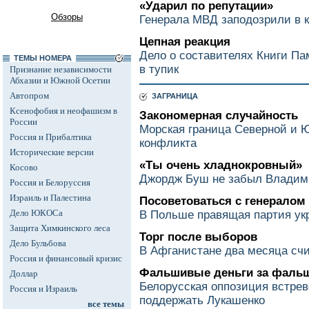
«Ударил по репутации»
Обзоры
Генерала МВД заподозрили в 
Цепная реакция
Дело о составителях Книги П
ТЕМЫ НОМЕРА
в тупик
Признание независимости
Абхазии и Южной Осетии
Автопром
ЗАГРАНИЦА
Ксенофобия и неофашизм в
Закономерная случайность
России
Морская граница Северной и 
Россия и Прибалтика
конфликта
Исторические версии
«Ты очень хладнокровный»
Косово
Джордж Буш не забыл Владим
Россия и Белоруссия
Израиль и Палестина
Посоветоваться с генералом
Дело ЮКОСа
В Польше правящая партия ук
Защита Химкинского леса
Торг после выборов
Дело Бульбова
В Афганистане два месяца счи
Россия и финансовый кризис
Фальшивые деньги за фаль
Доллар
Белорусская оппозиция встре
Россия и Израиль
поддержать Лукашенко
все темы