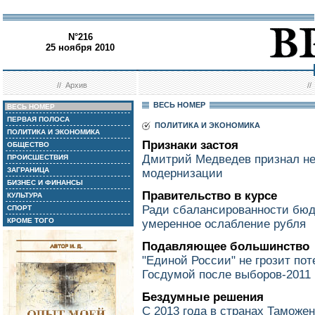
N°216
25 ноября 2010
//
Архив
/
ВЕСЬ НОМЕР
ВЕСЬ НОМЕР
ПЕРВАЯ ПОЛОСА
ПОЛИТИКА И ЭКОНОМИКА
ПОЛИТИКА И ЭКОНОМИКА
Признаки застоя
ОБЩЕСТВО
Дмитрий Медведев признал не
ПРОИСШЕСТВИЯ
ЗАГРАНИЦА
модернизации
БИЗНЕС И ФИНАНСЫ
Правительство в курсе
КУЛЬТУРА
Ради сбалансированности бюд
СПОРТ
КРОМЕ ТОГО
умеренное ослабление рубля
Подавляющее большинство
"Единой России" не грозит пот
Госдумой после выборов-2011
Бездумные решения
С 2013 года в странах Таможе