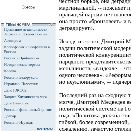
честной борьбе, она дегради
маргинальной, -- поясняет п
Обзоры
правящей партии нет шансов
она просто «бронзовеет» и 
ТЕМЫ НОМЕРА
деградирует».
Признание независимости
Абхазии и Южной Осетии
Исходя из этого, Дмитрий М
Автопром
Ксенофобия и неофашизм в
задачи политической модерн
России
политической конкуренции»
Россия и Прибалтика
народного представительств
Исторические версии
меньшинств, «в идеале -- ч
Косово
одного человека». «Реформ
Россия и Белоруссия
но неуклонными», -- подчер
Израиль и Палестина
Дело ЮКОСа
Последний раз на сходную т
Защита Химкинского леса
мягче, Дмитрий Медведев в
Дело Бульбова
политической системе на Го
Россия и финансовый кризис
года. «Политика должна ста
Доллар
гибкой, более современной, 
Россия и Израиль
сожалению, зачастую сталк
все темы