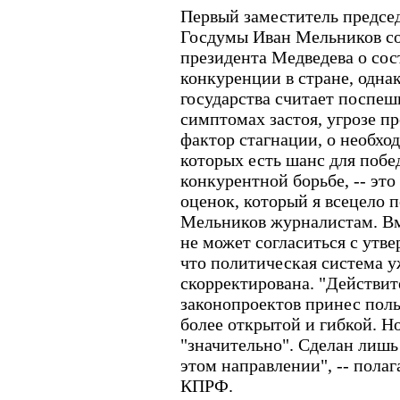
Первый заместитель предсе
Госдумы Иван Мельников со
президента Медведева о со
конкуренции в стране, одна
государства считает поспешн
симптомах застоя, угрозе п
фактор стагнации, о необхо
которых есть шанс для побе
конкурентной борьбе, -- это
оценок, который я всецело п
Мельников журналистам. Вме
не может согласиться с утв
что политическая система у
скорректирована. "Действит
законопроектов принес польз
более открытой и гибкой. Но
"значительно". Сделан лишь
этом направлении", -- полаг
КПРФ.