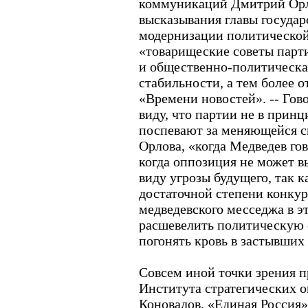
коммуникаций Дмитрий Орл
высказывания главы государ
модернизации политической
«товарищеские советы парт
и общественно-политическа
стабильности, а тем более от
«Времени новостей». -- Гово
виду, что партии не в принц
поспевают за меняющейся с
Орлова, «когда Медведев гов
когда оппозиция не может в
виду угрозы будущего, так к
достаточной степени конкур
медведевского месседжа в э
расшевелить политическую 
погонять кровь в застывших
Совсем иной точки зрения 
Института стратегических о
Коновалов. «Единая Россия»