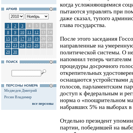
когда усложняющимися соц
АРХИВ
пытаются управлять при по
даже сказал, тупого админис
глава государства.
1
2
3
4
5
6
7
8
9
10
11
12
13
14
После этого заседания Госс
15
16
17
18
19
20
21
направленные на умеренну
22
23
24
25
26
27
28
политической системы. О не
29
30
напомнил теперь читателям 
ПОИСК
процедуры досрочного голо
открепительных удостовере
оснащаются устройствами д
голосов, парламентским па
ПЕРСОНЫ НОМЕРА
Медведев Дмитрий
доступ к федеральным и ре
Ресин Владимир
норма о «поощрительном ма
все персоны
набравших 5% на выборах в
Отдельно президент упомина
партии, победившей на выбо