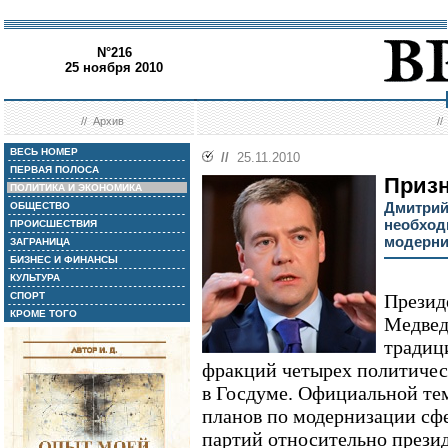
N°216
25 ноября 2010
//
Архив
/
ВЕСЬ НОМЕР
//
25.11.2010
ПЕРВАЯ ПОЛОСА
Призн
ПОЛИТИКА И ЭКОНОМИКА
Дмитрий
ОБЩЕСТВО
необход
ПРОИСШЕСТВИЯ
модерни
ЗАГРАНИЦА
БИЗНЕС И ФИНАНСЫ
КУЛЬТУРА
СПОРТ
Презид
КРОМЕ ТОГО
Медвед
традиц
фракций четырех политичес
в Госдуме. Официальной те
планов по модернизации с
партий относительно прези