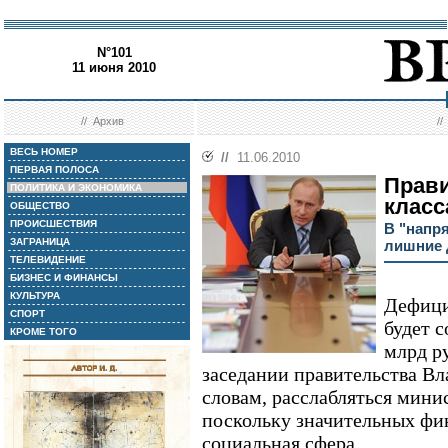
N°101
11 июня 2010
//
Архив
/
ВЕСЬ НОМЕР
//
11.06.2010
ПЕРВАЯ ПОЛОСА
Прави
ПОЛИТИКА И ЭКОНОМИКА
класс
ОБЩЕСТВО
ПРОИСШЕСТВИЯ
В "напр
ЗАГРАНИЦА
лишние 
ТЕЛЕВИДЕНИЕ
БИЗНЕС И ФИНАНСЫ
КУЛЬТУРА
Дефици
СПОРТ
будет 
КРОМЕ ТОГО
млрд ру
заседании правительства Вл
словам, расслабляться минис
поскольку значительных фи
социальная сфера.