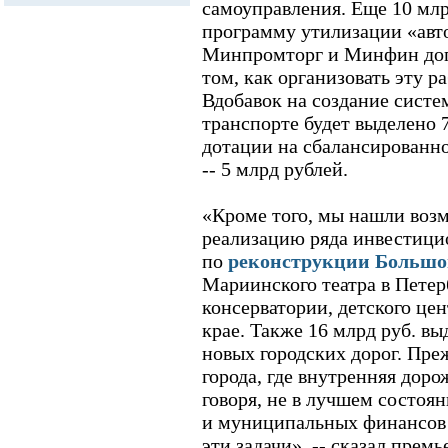
самоуправления. Еще 10 млр
программу утилизации «авт
Минпромторг и Минфин дог
том, как организовать эту ра
Вдобавок на создание систе
транспорте будет выделено 7,
дотации на сбалансированн
-- 5 млрд рублей.
«Кроме того, мы нашли воз
реализацию ряда инвестицио
по
реконструкции Большог
Мариинского театра в Петер
консерватории, детского це
крае. Также 16 млрд руб. вы
новых городских дорог. Преж
города, где внутренняя доро
говоря, не в лучшем состоя
и муниципальных финансов 
эти задачи», -- сказал премь