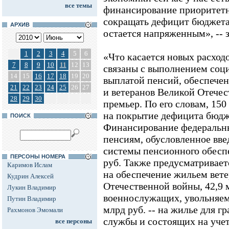
все темы
финансирование приоритетн
сокращать дефицит бюджета
АРХИВ
остается напряженным», -- з
1
2
3
4
5
6
«Что касается новых расходо
7
8
9
10
11
12
13
связаны с выполнением соци
14
15
16
17
18
19
20
выплатой пенсий, обеспеч
21
22
23
24
25
26
27
и ветеранов Великой Отечес
28
29
30
премьер. По его словам, 150
на покрытие дефицита бюдж
ПОИСК
Финансирование федеральны
пенсиям, обусловленное вве
системы пенсионного обеспе
ПЕРСОНЫ НОМЕРА
руб. Также предусматривает
Каримов Ислам
на обеспечение жильем вет
Кудрин Алексей
Отечественной войны, 42,9 м
Лукин Владимир
военнослужащих, увольняем
Путин Владимир
млрд руб. -- на жилье для г
Рахмонов Эмомали
службы и состоящих на учет
все персоны