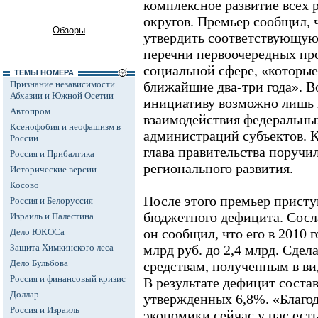
комплексное развитие всех
округов. Премьер сообщил,
Обзоры
утвердить соответствующую
перечни первоочередных пр
социальной сфере, «которые
ТЕМЫ НОМЕРА
Признание независимости
ближайшие два-три года». 
Абхазии и Южной Осетии
инициативу возможно лишь 
Автопром
взаимодействия федеральных
Ксенофобия и неофашизм в
администраций субъектов. К
России
глава правительства поручи
Россия и Прибалтика
регионального развития.
Исторические версии
Косово
После этого премьер прист
Россия и Белоруссия
бюджетного дефицита. Сосл
Израиль и Палестина
он сообщил, что его в 2010 г
Дело ЮКОСа
Защита Химкинского леса
млрд руб. до 2,4 млрд. Сдела
Дело Бульбова
средствам, полученным в ви
Россия и финансовый кризис
В результате дефицит соста
Доллар
утвержденных 6,8%. «Благо
Россия и Израиль
экономики сейчас у нас ест