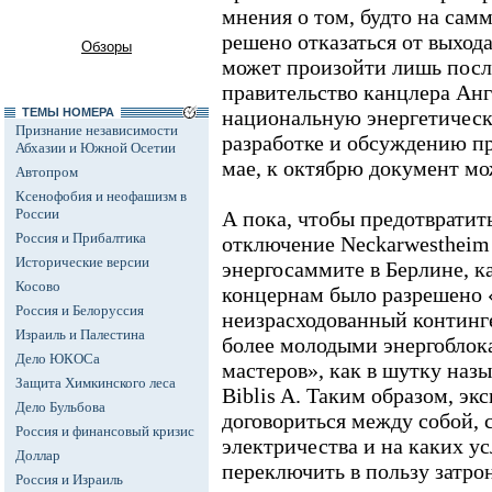
мнения о том, будто на сам
решено отказаться от выхода
Обзоры
может произойти лишь после
правительство канцлера Ан
ТЕМЫ НОМЕРА
национальную энергетическ
Признание независимости
разработке и обсуждению пр
Абхазии и Южной Осетии
мае, к октябрю документ мо
Автопром
Ксенофобия и неофашизм в
России
А пока, чтобы предотвратит
Россия и Прибалтика
отключение Neckarwestheim и
Исторические версии
энергосаммите в Берлине, ка
Косово
концернам было разрешено 
Россия и Белоруссия
неизрасходованный континг
Израиль и Палестина
более молодыми энергоблок
Дело ЮКОСа
мастеров», как в шутку наз
Защита Химкинского леса
Biblis A. Таким образом, э
Дело Бульбова
договориться между собой, 
Россия и финансовый кризис
электричества и на каких у
Доллар
переключить в пользу затр
Россия и Израиль