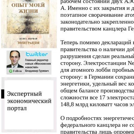
рабочем состоянии двух АЭС 
A. Именно с их закрытия и 
поэтапное сворачивание ато
законодательно закрепленн
правительством канцлера Г
Теперь помимо деклараций 
правительства о наличии до
разрушения сделан реальны
сторону. Электростанции Nec
для атомного лобби пробны
сторону: в Германии сохран
энергетики, удельный вес к
общем балансе производств
сложности все 17 электрост
148,8 млрд киловатт часов э
О подробностях энергетиче
федерального канцлера не с
правительства лишь опрове