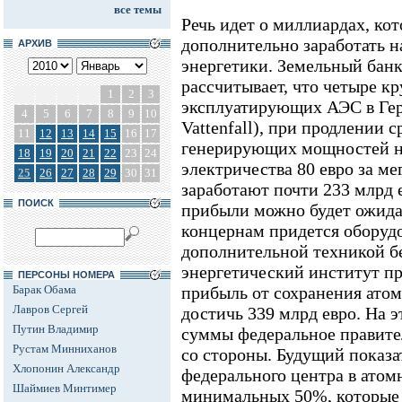
все темы
Речь идет о миллиардах, ко
дополнительно заработать н
АРХИВ
энергетики. Земельный бан
рассчитывает, что четыре к
1
2
3
эксплуатирующих АЭС в Ге
4
5
6
7
8
9
10
Vattenfall), при продлении 
11
12
13
14
15
16
17
генерирующих мощностей на
18
19
20
21
22
23
24
электричества 80 евро за ме
25
26
27
28
29
30
31
заработают почти 233 млрд 
ПОИСК
прибыли можно будет ожидат
концернам придется оборудо
дополнительной техникой б
энергетический институт пр
ПЕРСОНЫ НОМЕРА
Барак Обама
прибыль от сохранения ато
Лавров Сергей
достичь 339 млрд евро. На 
Путин Владимир
суммы федеральное правител
Рустам Минниханов
со стороны. Будущий показа
Хлопонин Александр
федерального центра в атом
Шаймиев Минтимер
минимальных 50%, которые 