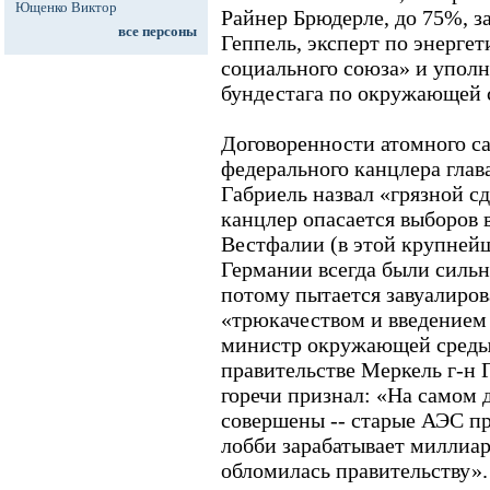
Ющенко Виктор
Райнер Брюдерле, до 75%, з
все персоны
Геппель, эксперт по энерге
социального союза» и упол
бундестага по окружающей 
Договоренности атомного с
федерального канцлера глав
Габриель назвал «грязной сд
канцлер опасается выборов 
Вестфалии (в этой крупней
Германии всегда были силь
потому пытается завуалиров
«трюкачеством и введением
министр окружающей среды
правительстве Меркель г-н Г
горечи признал: «На самом 
совершены -- старые АЭС п
лобби зарабатывает миллиар
обломилась правительству».