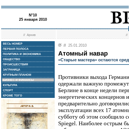
N°10
25 января 2010
//
Архив
/
ВЕСЬ НОМЕР
//
25.01.2010
ПЕРВАЯ ПОЛОСА
Атомный навар
ПОЛИТИКА И ЭКОНОМИКА
«Старые мастера» остаются сре
ОБЩЕСТВО
ПРОИСШЕСТВИЯ
ЗАГРАНИЦА
КРУПНЫМ ПЛАНОМ
Противники выхода Германи
БИЗНЕС И ФИНАНСЫ
одержали важную промежуто
КУЛЬТУРА
Берлине в конце недели пер
СПОРТ
энергетических концернов и
КРОМЕ ТОГО
предварительно договорилис
эксплуатации всех 17 атомн
субботу об этом сообщило с
Spiegel. Наиболее острым б