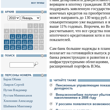
все темы
верящим в ипотеку гражданам: ВЭБ
поддержать заявленную государств
АРХИВ
конечных кредитов на приобретен
может направить до 130 млрд руб.
секьюритизацию уже выданных и в
1
2
3
выше 11% годовых. Впрочем, во В
рассчитывают, что все средства пон
4
5
6
7
8
9
10
ипотечного кредитования хотя и по
11
12
13
14
15
16
17
показателей.
18
19
20
21
22
23
24
25
26
27
28
29
30
31
Сам банк большие надежды в плане
возлагает на готовящийся выпуск 
ПОИСК
банка реконструкции и развития и 
инфраструктурными облигациями, к
расширенный портфель ВЭба.
ПЕРСОНЫ НОМЕРА
Барак Обама
ЧИТАЙТЕ ТАКЖЕ
Лавров Сергей
Пенсионные управляющие показал
доходность
Путин Владимир
Внешэкономбанк получил убыток
Рустам Минниханов
накоплениями в 2008 году
Хлопонин Александр
У россиян появляется возможнос
Шаймиев Минтимер