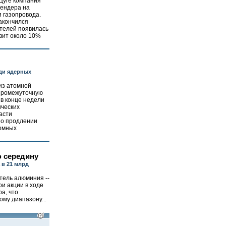
Цуге компания
тендера на
и газопровода.
закончился
ителей появилась
вит около 10%
еди ядерных
из атомной
промежуточную
 в конце недели
ических
асти
 о продлении
томных
 середину
 в 21 млрд
тель алюминия --
и акции в ходе
ра, что
му диапазону...