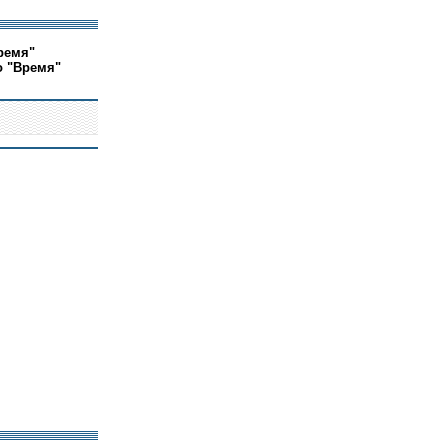
ремя"
о "Время"