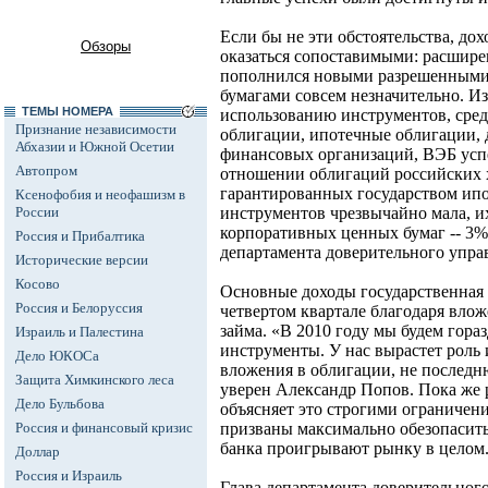
Если бы не эти обстоятельства, до
Обзоры
оказаться сопоставимыми: расшире
пополнился новыми разрешенными
бумагами совсем незначительно. И
ТЕМЫ НОМЕРА
использованию инструментов, сре
Признание независимости
облигации, ипотечные облигации,
Абхазии и Южной Осетии
финансовых организаций, ВЭБ усп
Автопром
отношении облигаций российских 
гарантированных государством ип
Ксенофобия и неофашизм в
России
инструментов чрезвычайно мала, и
корпоративных ценных бумаг -- 3% 
Россия и Прибалтика
департамента доверительного упра
Исторические версии
Косово
Основные доходы государственная
Россия и Белоруссия
четвертом квартале благодаря вло
займа. «В 2010 году мы будем гора
Израиль и Палестина
инструменты. У нас вырастет роль
Дело ЮКОСа
вложения в облигации, не последню
Защита Химкинского леса
уверен Александр Попов. Пока же 
Дело Бульбова
объясняет это строгими ограничен
Россия и финансовый кризис
призваны максимально обезопасить
банка проигрывают рынку в целом
Доллар
Россия и Израиль
Глава департамента доверительног