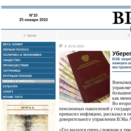
N°10
25 января 2010
//
Архив
/
ВЕСЬ НОМЕР
//
25.01.2010
ПЕРВАЯ ПОЛОСА
Убере
ПОЛИТИКА И ЭКОНОМИКА
ВЭБ защит
ОБЩЕСТВО
намерен а
ПРОИСШЕСТВИЯ
инструме
ЗАГРАНИЦА
КРУПНЫМ ПЛАНОМ
БИЗНЕС И ФИНАНСЫ
Внешэко
КУЛЬТУРА
управляе
СПОРТ
большинс
КРОМЕ ТОГО
как мини
Во второ
пенсионных накоплений у государ
превысил инфляцию, рассказал в п
доверительного управления ВЭБа 
«Год выдался очень сложным и тя