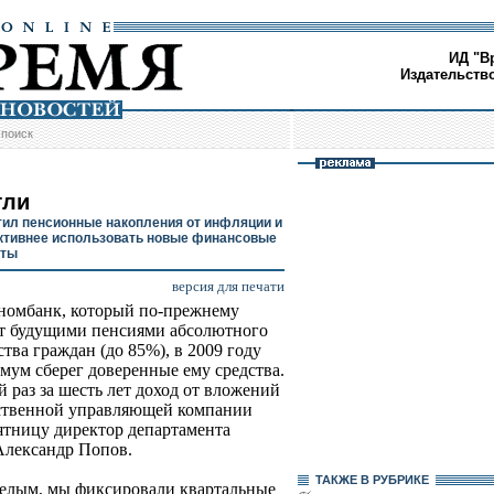
ИД "В
Издательств
/
поиск
гли
ил пенсионные накопления от инфляции и
ктивнее использовать новые финансовые
нты
версия для печати
номбанк, который по-прежнему
т будущими пенсиями абсолютного
тва граждан (до 85%), в 2009 году
мум сберег доверенные ему средства.
й раз за шесть лет доход от вложений
ственной управляющей компании
ятницу директор департамента
Александр Попов.
ТАКЖЕ В РУБРИКЕ
желым, мы фиксировали квартальные