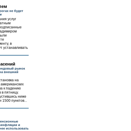
лем
рогах не будет
и
ния услуг
латным
 подписанные
ладимиром
были
йте
енту, в
ут устанавливать
пасений
ондовый рынок
на внешний
становка на
 американских
ла к падению
 в пятницу.
пустившись ниже
 1500 пунктов...
пенсионные
 инфляции и
нее использовать