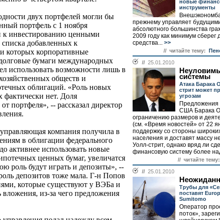
новые финан
инструменты
Внешэкономба
ходности двух портфелей могли бы
прежнему управляет будущим
нный портфель с 1 ноября
абсолютного большинства граж
 к инвестированию ценными
2009 году как минимум сберег
з списка добавленных к
средства...
>>
// читайте тему:
Пен
ди которых корпоративные
 долговые бумаги международных
//
25.01.2010
ел использовать возможности лишь в
Неуловимы
системы
хозяйственных обществ и
Атака Барака 
отечных облигаций. «Роль новых
стрит может п
х фактически нет. Доля
угрозам
Предложения 
от портфеля», -- рассказал директор
США Барака 
вления.
ограничению размеров и деят
(см. «Время новостей» от 22 я
 управляющая компания получила в
поддержку со стороны широки
населения и доставят массу н
жениям в облигации федерального
Уолл-стрит, однако вряд ли сд
здо активнее использовать новые
финансовую систему более над
 ипотечных ценных бумаг, увеличатся
// читайте тему:
ю роль будут играть и депозиты», --
//
25.01.2010
роль депозитов тоже мала. Г-н Попов
Неожидан
иями, которые существуют у ВЭБа и
Трубы для «Се
 вложения, из-за чего предложения
поставят Europ
Sumitomo
.
Оператор про
поток», зарег
о управления подал надежду всем