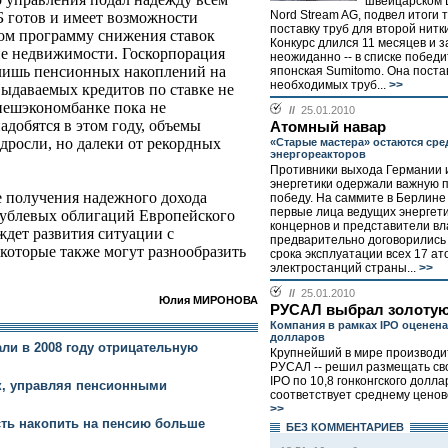
швейцарском 
Nord Stream AG, подвел итоги 
 готов и имеет возможности
поставку труб для второй нитк
ом программу снижения ставок
Конкурс длился 11 месяцев и 
ие недвижимости. Госкорпорация
неожиданно -- в списке побед
 лишь пенсионных накоплений на
японская Sumitomo. Она поста
необходимых труб...
>>
ыдаваемых кредитов по ставке не
нешэкономбанке пока не
//
25.01.2010
адобятся в этом году, объемы
Атомный навар
дросли, но далеки от рекордных
«Старые мастера» остаются ср
энергореакторов
Противники выхода Германии 
энергетики одержали важную 
 получения надежного дохода
победу. На саммите в Берлине
первые лица ведущих энергет
рублевых облигаций Европейского
концернов и представители вл
ждет развития ситуации с
предварительно договорились
оторые также могут разнообразить
срока эксплуатации всех 17 а
электростанций страны...
>>
//
25.01.2010
Юлия МИРОНОВА
РУСАЛ выбрал золотую
Компания в рамках IPO оценена
долларов
и в 2008 году отрицательную
Крупнейший в мире производи
РУСАЛ -- решил размещать сво
IPO по 10,8 гонконгского долла
, управляя пенсионными
соответствует среднему ценово
>>
ть накопить на пенсию больше
БЕЗ КОМMЕНТАРИЕВ