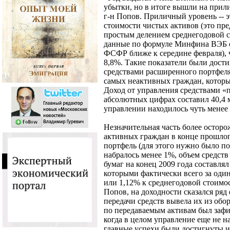
убытки, но в итоге вышли на прили
г-н Попов. Приличный уровень -- э
стоимости чистых активов (это пр
простым делением среднегодовой с
данные по формуле Минфина ВЭБ о
ФСФР ближе к середине февраля),
8,8%. Такие показатели были дости
средствами расширенного портфеля
самых неактивных граждан, которы
Доход от управления средствами «
абсолютных цифрах составил 40,4 м
управлении находилось чуть менее 
Незначительная часть более осторо
активных граждан в конце прошло
портфель (для этого нужно было п
набралось менее 1%, объем средст
бумаг на конец 2009 года составлял
которыми фактически всего за один
или 1,12% к среднегодовой стоимо
Попов, на доходности сказался ряд
передачи средств вывела их из обор
по передаваемым активам был зафи
когда в целом управление еще не н
главные успехи были достигнуты и