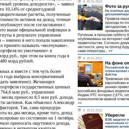
//
25.01.2010
чный уровень доходности», -- заявил
Фото за ру
то 10,14% от среднегодовой
На платных до
едварительные расчеты, полученные
дискриминаци
Правила оказа
тоимости активов на доход, точные
проезда по п
публикует после согласования с
автодорогам,
 что выше официальной инфляции в
премьером В
гнуты в результате управления
Путиным, в прошлую субботу 
опубликованы на интернет-са
 -- именно в него попали накопления
правительства. Согласно докум
х принято называть «молчунами».
частности, цену за проезд буд
портфеля по умолчанию» в
сами операторы...
>>
лрд руб., при этом на конец года в
//
25.01.2010
480 млрд рублей.
На фоне о
Российский ф
жных и вместе с тем чуть более
отреагировал 
фактор
го года выбрала консервативный
Тревожная об
одать заявление). Желающих
европейских и
в портфеля государственных ценных
рынках приве
российских фондовых индексов
 764,6 млн руб., управление
Индекс РТС потерял 2,67%, о
 месяц принесло 8,5 млн руб. дохода,
психологически важной отметки
сти активов. Как объяснил Александр
>>
 факторов. Так, сама процедура
//
25.01.2010
ота на два месяца, кроме того, доход
Уберегли
ксирован по состоянию на 1 октября,
ВЭБ защитил 
ачало приносить ощутимого дохода,
накопления от
намерен актив
менно в четвертом квартале.