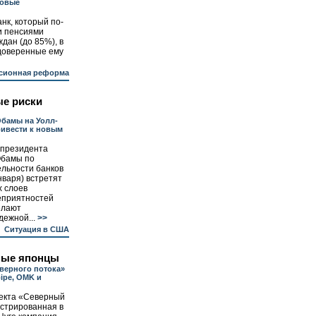
совые
нк, который по-
и пенсиями
дан (до 85%), в
 доверенные ему
сионная реформа
е риски
Обамы на Уолл-
ривести к новым
президента
Обамы по
ельности банков
нваря) встретят
х слоев
еприятностей
елают
ежной...
>>
Ситуация в США
ные японцы
верного потока»
ipe, OMK и
екта «Северный
истрированная в