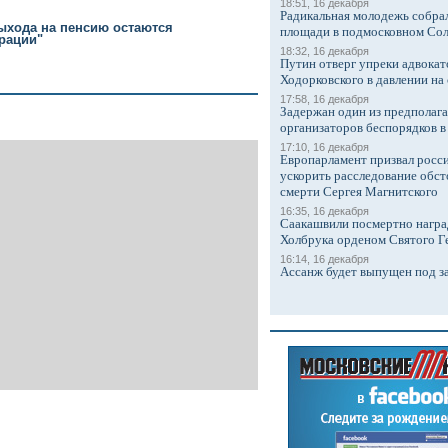
18:51, 16 декабря
Радикальная молодежь собрал
ыхода на пенсию остаются
площади в подмосковном Со
рации"
18:32, 16 декабря
Путин отверг упреки адвокат
Ходорковского в давлении на 
17:58, 16 декабря
Задержан один из предполаг
организаторов беспорядков 
17:10, 16 декабря
Европарламент призвал росси
ускорить расследование обст
смерти Сергея Магнитского
16:35, 16 декабря
Саакашвили посмертно награ
Холбрука орденом Святого Г
16:14, 16 декабря
Ассанж будет выпущен под з