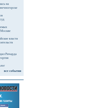
ась на
лнечногорске
ов
суд
аемых
в Москве
йские власти
оятельств
дил Ричарда
еоргия
алог
все события