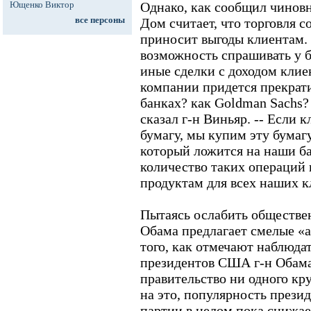
Ющенко Виктор
Однако, как сообщил чинов
все персоны
Дом считает, что торговля 
приносит выгоды клиентам. 
возможность спрашивать у б
иные сделки с доходом клиен
компании придется прекрати
банках? как Goldman Sachs? 
сказал г-н Виньяр. -- Если 
бумагу, мы купим эту бумагу
который ложится на наши б
количество таких операций 
продуктам для всех наших к
Пытаясь ослабить обществен
Обама предлагает смелые «
того, как отмечают наблюдат
президентов США г-н Обама 
правительство ни одного кр
на это, популярность прези
партии в целом пока снижает