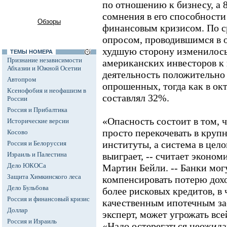
по отношению к бизнесу, а
сомнения в его способност
Обзоры
финансовым кризисом. По 
опросом, проводившимся в о
худшую сторону изменилось
ТЕМЫ НОМЕРА
Признание независимости
американских инвесторов к 
Абхазии и Южной Осетии
деятельность положительн
Автопром
опрошенных, тогда как в окт
Ксенофобия и неофашизм в
составлял 32%.
России
Россия и Прибалтика
«Опасность состоит в том, 
Исторические версии
просто перекочевать в круп
Косово
институты, а система в цело
Россия и Белоруссия
Израиль и Палестина
выиграет, -- считает экономи
Дело ЮКОСа
Мартин Бейли. -- Банки мог
Защита Химкинского леса
компенсировать потерю дохо
Дело Бульбова
более рисковых кредитов, в
Россия и финансовый кризис
качественным ипотечным за
Доллар
эксперт, может угрожать вс
Россия и Израиль
«Надо остерегаться неожида