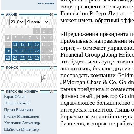
все темы
вице-президент исследоват
Foundation Роберт Литэн. --
АРХИВ
может иметь обратный эффе
1
2
3
«Предложения президента 
4
5
6
7
8
9
10
прибыльных направлений не
11
12
13
14
15
16
17
стрит, -- отмечает управля
18
19
20
21
22
23
24
Financial Group Дэвид Нэйсо
25
26
27
28
29
30
31
это будет очень существен
аналитиков, больше других 
ПОИСК
пострадать компании Goldma
JPMorgan Chase & Co. Gold
рынка трейдинга и совместн
ПЕРСОНЫ НОМЕРА
финансовый директор Goldm
Барак Обама
подавляющее большинство т
Лавров Сергей
интересах клиентов. Лишь 
Путин Владимир
йоркских компаний поступа
Рустам Минниханов
бизнесов, которые не работ
Хлопонин Александр
Шаймиев Минтимер