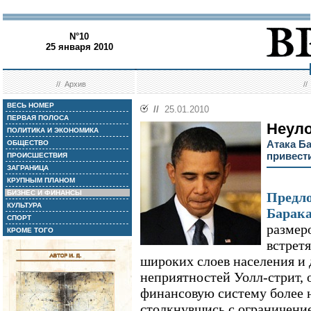
N°10
25 января 2010
//
Архив
/
ВЕСЬ НОМЕР
//
25.01.2010
ПЕРВАЯ ПОЛОСА
Неул
ПОЛИТИКА И ЭКОНОМИКА
Атака Б
ОБЩЕСТВО
привест
ПРОИСШЕСТВИЯ
ЗАГРАНИЦА
КРУПНЫМ ПЛАНОМ
БИЗНЕС И ФИНАНСЫ
Предл
КУЛЬТУРА
Барак
СПОРТ
размер
КРОМЕ ТОГО
встрет
широких слоев населения и 
неприятностей Уолл-стрит, 
финансовую систему более 
столкнувшись с ограничени