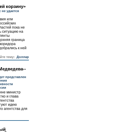
ей корзину»
 не удается
вия или
оссийских
ластей пока не
ь ситуацию на
улянты
ерхняя граница
 коридора
добрались к ней
айте тему:
Доллар
Медведева--
дет представлен
ения
ивности
ссии
ине министр
тко и глава
гентства
туют идею
го агентства для
ный