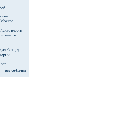
ов
суд
аемых
в Москве
йские власти
оятельств
дил Ричарда
еоргия
алог
все события