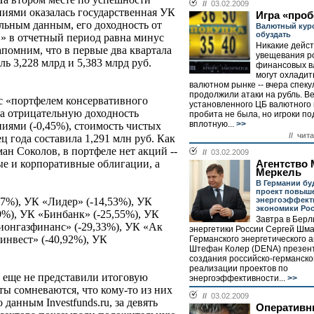
//
03.02.2009
иями оказалась государственная УК
Игра «проб
льным данным, его доходность от
Валютный курс
обуздать
» в отчетный период равна минус
Никакие дейст
Напомним, что в первые два квартала
увещевания р
ь 3,228 млрд и 5,383 млрд руб.
финансовых в
могут охладит
валютном рынке -- вчера спек
продолжили атаки на рубль. В
с «портфелем консервативного
установленного ЦБ валютного
ла отрицательную доходность
пробита не была, но игроки по
вплотную...
>>
ями (-0,45%), стоимость чистых
// чит
ц года составила 1,291 млн руб. Как
н Соколов, в портфеле нет акций --
//
03.02.2009
ые и корпоративные облигации, а
Агентство 
Меркель
В Германии бу
проект повыш
энергоэффект
,7%), УК «Лидер» (-14,53%), УК
экономики Ро
9%), УК «Бинбанк» (-25,55%), УК
Завтра в Берл
ионгазфинанс» (-29,33%), УК «Ак
энергетики России Сергей Шма
-инвест» (-40,92%), УК
Германского энергетического а
Штефан Колер (DENA) презен
создания российско-германско
реализации проектов по
еще не представили итоговую
энергоэффективности...
>>
ы сомневаются, что кому-то из них
//
03.02.2009
 данным Investfunds.ru, за девять
Оператив