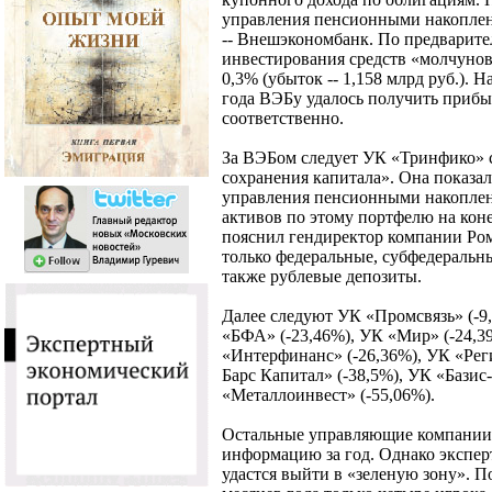
управления пенсионными накоплен
-- Внешэкономбанк. По предварите
инвестирования средств «молчунов
0,3% (убыток -- 1,158 млрд руб.). 
года ВЭБу удалось получить прибыл
соответственно.
За ВЭБом следует УК «Тринфико» 
сохранения капитала». Она показа
управления пенсионными накоплени
активов по этому портфелю на коне
пояснил гендиректор компании Рома
только федеральные, субфедеральн
также рублевые депозиты.
Далее следуют УК «Промсвязь» (-9
«БФА» (-23,46%), УК «Мир» (-24,3
«Интерфинанс» (-26,36%), УК «Рег
Барс Капитал» (-38,5%), УК «Базис
«Металлоинвест» (-55,06%).
Остальные управляющие компании 
информацию за год. Однако эксперт
удастся выйти в «зеленую зону». По