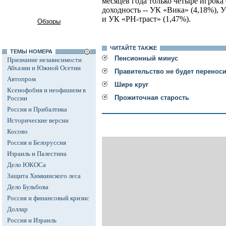
месяцев года только четыре игрок
доходность -- УК «Вика» (4,18%), 
и УК «РН-траст» (1,47%).
Обзоры
ЧИТАЙТЕ ТАКЖЕ
ТЕМЫ НОМЕРА
Пенсионный минус
Признание независимости
Абхазии и Южной Осетии
Правительство не будет перенос
Автопром
Шире круг
Ксенофобия и неофашизм в
Прожиточная старость
России
Россия и Прибалтика
Исторические версии
Косово
Россия и Белоруссия
Израиль и Палестина
Дело ЮКОСа
Защита Химкинского леса
Дело Бульбова
Россия и финансовый кризис
Доллар
Россия и Израиль