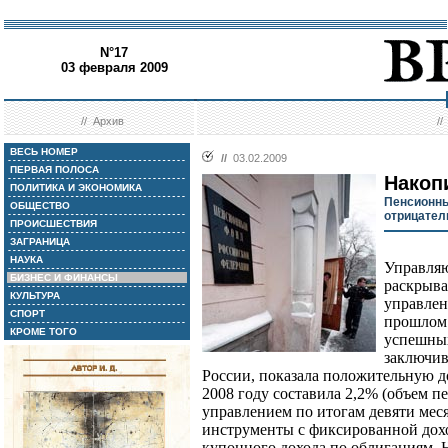
N°17
03 февраля 2009
//
Архив
/
ВЕСЬ НОМЕР
//
03.02.2009
ПЕРВАЯ ПОЛОСА
Накоп
ПОЛИТИКА И ЭКОНОМИКА
Пенсионны
ОБЩЕСТВО
отрицател
ПРОИСШЕСТВИЯ
ЗАГРАНИЦА
НАУКА
Управля
БИЗНЕС И ФИНАНСЫ
раскрыва
КУЛЬТУРА
управлен
СПОРТ
прошлом 
КРОМЕ ТОГО
успешных
заключи
России, показала положительную д
2008 году составила 2,2% (объем 
управлением по итогам девяти месяц
инструменты с фиксированной дохо
купонного дохода по облигациям. 