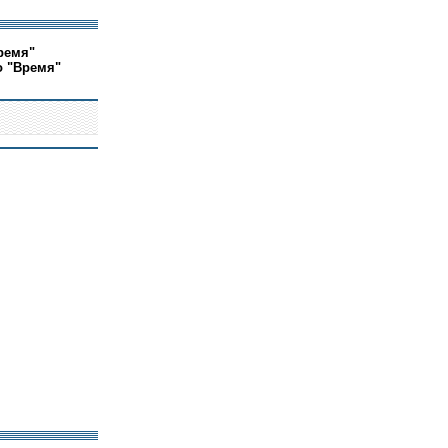
ремя"
о "Время"