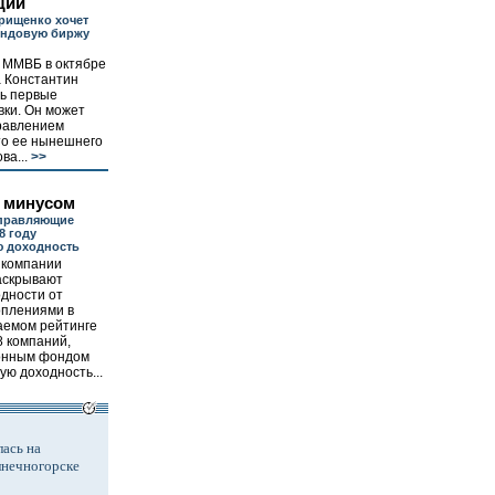
щий
рищенко хочет
ондовую биржу
 ММВБ в октябре
а Константин
ь первые
вки. Он может
равлением
о ее нынешнего
ва...
>>
с минусом
правляющие
8 году
ю доходность
 компании
аскрывают
дности от
оплениями в
аемом рейтинге
8 компаний,
ионным фондом
ую доходность...
ась на
лнечногорске