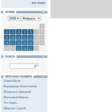
все темы
АРХИВ
1
2
3
4
5
6
7
8
9
10
11
12
13
14
15
16
17
18
19
20
21
22
23
24
25
26
27
28
ПОИСК
ПЕРСОНЫ НОМЕРА
Алиев Муху
Корищенко Константин
Медведев Дмитрий
Михалков Никита
Уго Чавес
Шматко Сергей