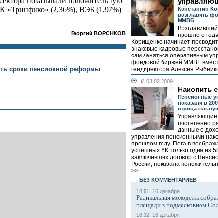
а сектора показывали положительную
управляю
УК «Тринфико» (2,36%), ВЭБ (1,97%)
Константин Ко
возглавить ф
ММВБ
Возглавивший
Георгий ВОРОНКОВ
прошлого год
Корищенко начинает проводит
знаковые кадровые перестано
сам заняться оперативным уп
фондовой биржей ММВБ вмест
ить сроки пенсионной реформы
гендиректора Алексея Рыбнико
//
03.02.2009
Накопить 
Пенсионные у
показали в 200
отрицательну
Управляющие
постепенно р
данные о дохо
управления пенсионными нак
прошлом году. Пока в воображ
успешных УК только одна из 5
заключивших договор с Пенс
России, показала положительн
>>
БЕЗ КОМMЕНТАРИЕВ
18:51, 16 декабря
Радикальная молодежь собрал
площади в подмосковном Со
18:32, 16 декабря