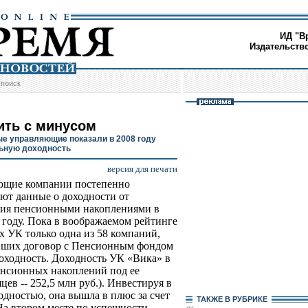
ИД "В
Издательств
/
поиск
ить с минусом
е управляющие показали в 2008 году
ьную доходность
версия для печати
ющие компании постепенно
ют данные о доходности от
ия пенсионными накоплениями в
году. Пока в воображаемом рейтинге
 УК только одна из 58 компаний,
вших договор с Пенсионным фондом
оходность. Доходность УК «Вика» в
пенсионных накоплений под ее
ев -- 252,5 млн руб.). Инвестируя в
дностью, она вышла в плюс за счет
ТАКЖЕ В РУБРИКЕ
На втором месте по успешности