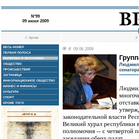
N°99
09 июня 2009
//
Архив
/
ВЕСЬ НОМЕР
//
09.06.2009
ПЕРВАЯ ПОЛОСА
Групп
ПОЛИТИКА И ЭКОНОМИКА
Людмила
ОБЩЕСТВО
сенатор
ПРОИСШЕСТВИЯ
ЗАГРАНИЦА
ИНФОРМАЦИОННОЕ ОБЩЕСТВО
БИЗНЕС И ФИНАНСЫ
Людмил
КУЛЬТУРА
многоч
СПОРТ
отставк
КРОМЕ ТОГО
утверж
законодательной власти Рес
Великий хурал республики в
полномочия -- с четвертой 
заседании обеих палат.