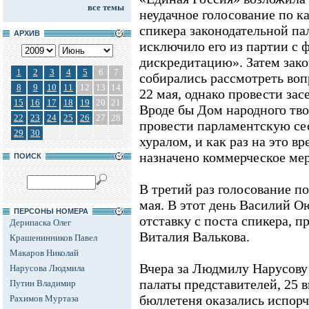
все темы
неудачное голосование по к
спикера законодательной п
АРХИВ
исключило его из партии с 
дискредитацию». Затем зако
1
2
3
4
5
6
7
собирались рассмотреть воп
8
9
10
11
12
13
14
22 мая, однако провести за
15
16
17
18
19
20
21
Вроде бы Дом народного тво
22
23
24
25
26
27
28
провести парламентскую сес
29
30
хуралом, и как раз на это 
назначено коммерческое ме
ПОИСК
В третий раз голосование п
мая. В этот день Василий О
ПЕРСОНЫ НОМЕРА
отставку с поста спикера, п
Дерипаска Олег
Виталия Валькова.
Крашенинников Павел
Макаров Николай
Вчера за Людмилу Нарусову 
Нарусова Людмила
палаты представителей, 25 
Путин Владимир
бюллетеня оказались испорч
Рахимов Муртаза