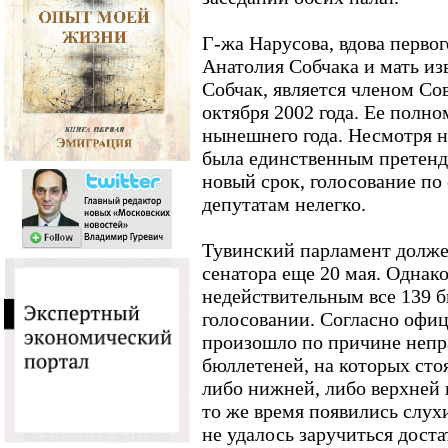
Г-жа Нарусова, вдова перво
Анатолия Собчака и мать и
Собчак, является членом Со
октября 2002 года. Ее полно
нынешнего года. Несмотря 
была единственным претенде
новый срок, голосование по
депутатам нелегко.
Тувинский парламент долже
сенатора еще 20 мая. Однак
недействительным все 139 б
голосовании. Согласно офиц
произошло по причине непр
бюллетеней, на которых сто
либо нижней, либо верхней 
то же время появились слухи
не удалось заручиться дост