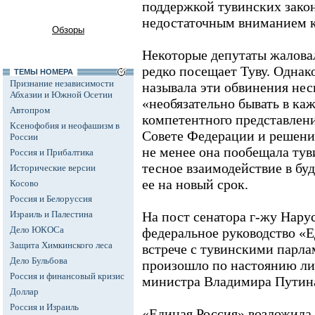
поддержкой тувинских закон
недостаточным вниманием к
Обзоры
Некоторые депутаты жалова
редко посещает Туву. Одна
ТЕМЫ НОМЕРА
Признание независимости
называла эти обвинения нес
Абхазии и Южной Осетии
«необязательно бывать в ка
Автопром
компетентного представлени
Ксенофобия и неофашизм в
Совете Федерации и решени
России
не менее она пообещала тув
Россия и Прибалтика
тесное взаимодействие в бу
Исторические версии
ее на новый срок.
Косово
Россия и Белоруссия
Израиль и Палестина
На пост сенатора г-жу Нару
Дело ЮКОСа
федеральное руководство «Е
Защита Химкинского леса
встрече с тувинскими парла
Дело Бульбова
произошло по настоянию ли
Россия и финансовый кризис
министра Владимира Путин
Доллар
Россия и Израиль
«Единая Россия» возложила 