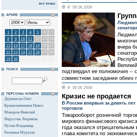
все темы
//
09.06.2009
Групп
АРХИВ
Людмила
сенатор
1
2
3
4
5
6
7
Людмила
8
9
10
11
12
13
14
многочи
15
16
17
18
19
20
21
вчера б
22
23
24
25
26
27
28
сенатор
Республ
29
30
Великий
ПОИСК
подтвердил ее полномочия -- с
совместном заседании обеих п
//
09.06.2009
ПЕРСОНЫ НОМЕРА
Кризис не продается
Дерипаска Олег
В России впервые за девять ле
Крашенинников Павел
торговли
Макаров Николай
Товарооборот розничной торго
Нарусова Людмила
мирового финансового кризиса
Путин Владимир
года оказался отрицательным в
Рахимов Муртаза
глава комитета по экономичес