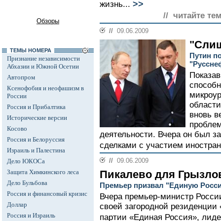
>>
жизнь...
// читайте те
Обзоры
//
09.06.2009
"Слиш
ТЕМЫ НОМЕРА
Путин по
Признание независимости
"Руссне
Абхазии и Южной Осетии
Показав
Автопром
способн
Ксенофобия и неофашизм в
микроур
России
области
Россия и Прибалтика
вновь в
Исторические версии
проблем
Косово
деятельности. Вчера он был з
Россия и Белоруссия
сделками с участием иностран
Израиль и Палестина
//
09.06.2009
Дело ЮКОСа
Защита Химкинского леса
Пикалево для Грызло
Дело Бульбова
Премьер призвал "Единую Росси
Россия и финансовый кризис
Вчера премьер-министр Росси
Доллар
своей загородной резиденции 
Россия и Израиль
партии «Единая Россия», лиде