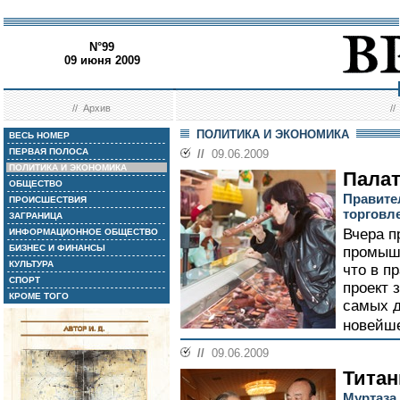
N°99
09 июня 2009
//
Архив
/
ПОЛИТИКА И ЭКОНОМИКА
ВЕСЬ НОМЕР
ПЕРВАЯ ПОЛОСА
//
09.06.2009
ПОЛИТИКА И ЭКОНОМИКА
Палат
ОБЩЕСТВО
Правите
ПРОИСШЕСТВИЯ
торговл
ЗАГРАНИЦА
Вчера п
ИНФОРМАЦИОННОЕ ОБЩЕСТВО
БИЗНЕС И ФИНАНСЫ
промышл
КУЛЬТУРА
что в п
СПОРТ
проект з
КРОМЕ ТОГО
самых д
новейше
//
09.06.2009
Титан
Муртаза