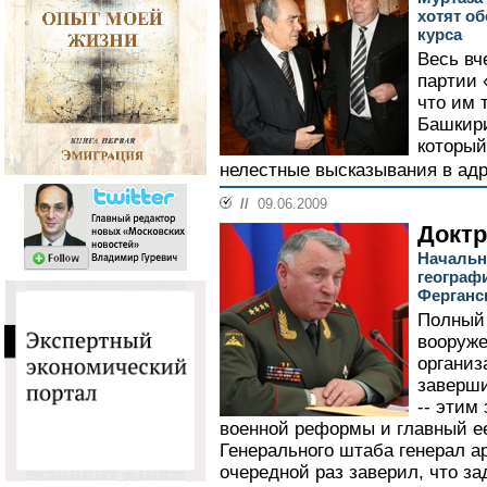
хотят о
курса
Весь в
партии 
что им 
Башкир
который
нелестные высказывания в адр
//
09.06.2009
Доктр
Начальн
географи
Ферганс
Полный 
вооруже
организ
заверши
-- этим
военной реформы и главный ее
Генерального штаба генерал а
очередной раз заверил, что за