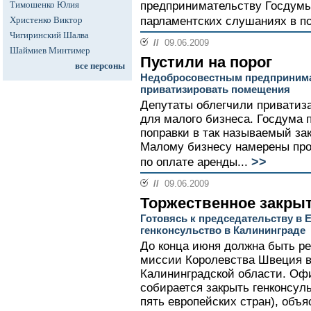
Тимошенко Юлия
предпринимательству Госдумы
Христенко Виктор
парламентских слушаниях в по
Чигиринский Шалва
//
09.06.2009
Шаймиев Минтимер
Пустили на порог
все персоны
Недобросовестным предприним
приватизировать помещения
Депутаты облегчили привати
для малого бизнеса. Госдума 
поправки в так называемый за
Малому бизнесу намерены пр
>>
по оплате аренды...
//
09.06.2009
Торжественное закры
Готовясь к председательству в
генконсульство в Калининграде
До конца июня должна быть р
миссии Королевства Швеция в
Калининградской области. Оф
собирается закрыть генконсул
пять европейских стран), объ