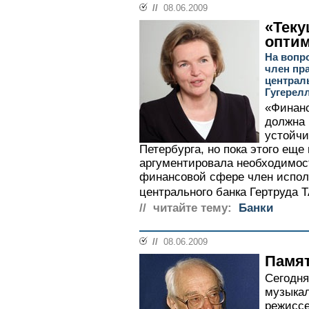
//
08.06.2009
«Теку
опти
На вопр
член пр
централ
Гугерел
«Финанс
должна 
устойчи
Петербурга, но пока этого еще 
аргументировала необходимос
финансовой сфере член испол
центрального банка Гертруда
// читайте тему:
Банки
//
08.06.2009
Памят
Сегодня
музыкал
режисс