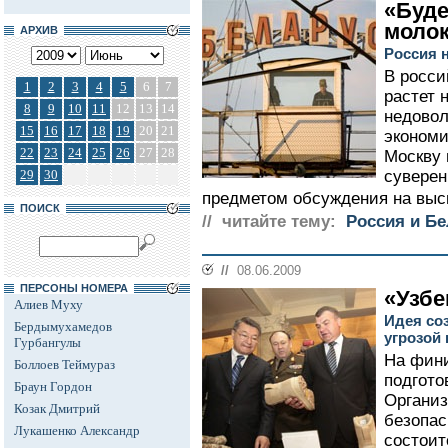
«Буде
моло
АРХИВ
Россия 
В росси
1
2
3
4
5
6
7
растет 
8
9
10
11
12
13
14
недовол
15
16
17
18
19
20
21
экономи
22
23
24
25
26
27
28
Москву 
29
30
суверен
предметом обсуждения на выс
ПОИСК
// читайте тему:
Россия и Б
//
08.06.2009
ПЕРСОНЫ НОМЕРА
«Узбе
Алиев Муху
Идея со
Бердымухамедов
угрозой
Гурбангулы
На фин
Боллоев Теймураз
подгото
Браун Гордон
Организ
Козак Дмитрий
безопас
Лукашенко Александр
состоит