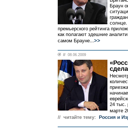
Британс
Браун о
ситуаци
граждан
солнце.
премьерского рейтинга прилож
как полагают здешние аналитик
>>
самом Брауне...
//
08.06.2009
«Росс
сдела
Несмотр
количес
приезжа
начинае
еврейск
24 тыс. 
марте 20
// читайте тему:
Россия и И