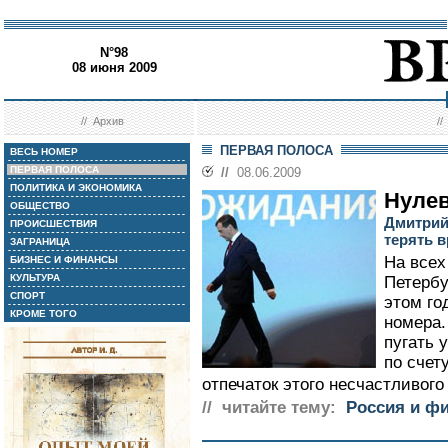
N°98
08 июня 2009
//
Архив
/
ПЕРВАЯ ПОЛОСА
ВЕСЬ НОМЕР
ПЕРВАЯ ПОЛОСА
//
08.06.2009
ПОЛИТИКА И ЭКОНОМИКА
Нулев
ОБЩЕСТВО
Дмитрий
ПРОИСШЕСТВИЯ
терять 
ЗАГРАНИЦА
На всех
БИЗНЕС И ФИНАНСЫ
КУЛЬТУРА
Петербу
СПОРТ
этом го
КРОМЕ ТОГО
номера.
пугать 
по счет
отпечаток этого несчастливого
// читайте тему:
Россия и ф