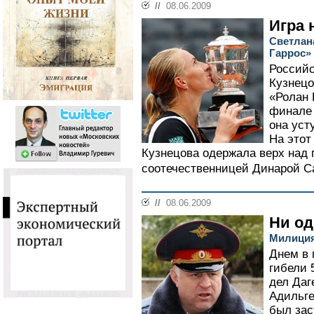
//
08.06.2009
Игра 
Светлан
Гаррос»
Российс
Кузнецо
«Ролан 
финале 
она уст
На этот
Кузнецова одержала верх над 
соотечественницей Динарой Саф
//
08.06.2009
Ни од
Милиция
Днем в 
гибели 
дел Даг
Адильге
был зас