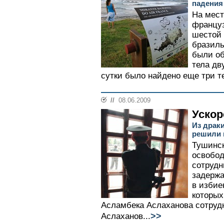
падения
На мест
француз
шестой 
бразил
были об
тела дв
сутки было найдено еще три те
//
08.06.2009
Ускор
Из драк
решили 
Тушинск
освобод
сотрудн
задержа
в избие
которых
Асламбека Аслаханова сотруд
>>
Аслаханов...