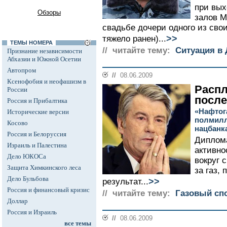
при вых
Обзоры
залов М
свадьбе дочери одного из сво
>>
тяжело ранен)...
ТЕМЫ НОМЕРА
// читайте тему:
Ситуация в 
Признание независимости
Абхазии и Южной Осетии
Автопром
//
08.06.2009
Ксенофобия и неофашизм в
Распл
России
после
Россия и Прибалтика
«Нафтог
Исторические версии
полмилл
Косово
нацбанк
Россия и Белоруссия
Диплом
Израиль и Палестина
активно
Дело ЮКОСа
вокруг 
Защита Химкинского леса
за газ,
Дело Бульбова
>>
результат...
Россия и финансовый кризис
// читайте тему:
Газовый спо
Доллар
Россия и Израиль
//
08.06.2009
все темы