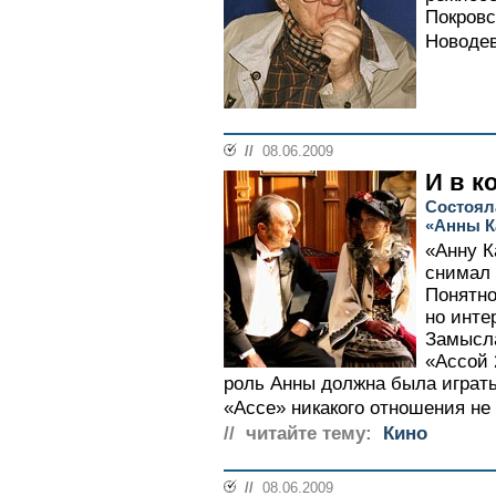
Покровс
Новодев
//
08.06.2009
И в к
Состоял
«Анны К
«Анну К
снимал д
Понятно
но инте
Замысла
«Ассой 
роль Анны должна была играть
«Ассе» никакого отношения не 
// читайте тему:
Кино
//
08.06.2009