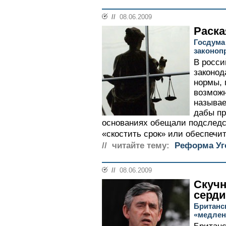
//
08.06.2009
Раска
Госдума
законоп
В росси
законод
нормы,
возможн
называе
дабы пр
основаниях обещали подследс
«скостить срок» или обеспечит
// читайте тему:
Реформа Уг
//
08.06.2009
Скучн
серд
Британс
«медлен