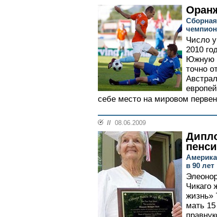
Оранж
Сборная
чемпион
Число у
2010 го
Южную 
точно о
Австрал
европей
себе место на мировом первен
//
08.06.2009
Дипл
пенси
Америка
в 90 лет
Элеонор
Чикаго 
жизнь» 
мать 15
правнук