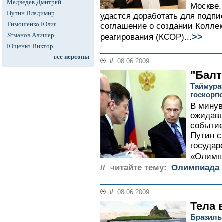
Медведев Дмитрий
Москве.
Путин Владимир
удастся доработать для подпи
Тимошенко Юлия
соглашение о создании Коллек
Усманов Алишер
>>
реагирования (КСОР)...
Ющенко Виктор
все персоны
//
08.06.2009
"Балт
Таймура
госкорп
В мину
ожидавш
событи
Путин с
государ
«Олимпс
// читайте тему:
Олимпиада -
//
08.06.2009
Тела 
Бразиль