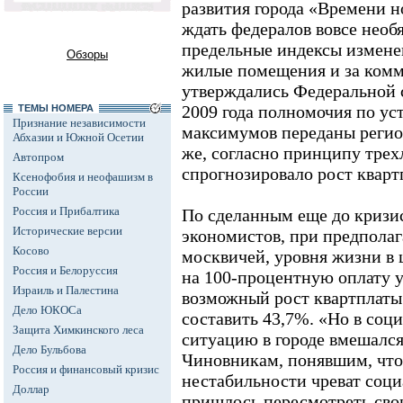
развития города «Времени но
ждать федералов вовсе необ
предельные индексы измене
Обзоры
жилые помещения и за комм
утверждались Федеральной 
2009 года полномочия по у
ТЕМЫ НОМЕРА
Признание независимости
максимумов переданы регио
Абхазии и Южной Осетии
же, согласно принципу трех
Автопром
спрогнозировало рост квартп
Ксенофобия и неофашизм в
России
Россия и Прибалтика
По сделанным еще до кризис
Исторические версии
экономистов, при предполаг
Косово
москвичей, уровня жизни в 
Россия и Белоруссия
на 100-процентную оплату 
Израиль и Палестина
возможный рост квартплаты 
Дело ЮКОСа
составить 43,7%. «Но в со
Защита Химкинского леса
ситуацию в городе вмешался 
Дело Бульбова
Чиновникам, понявшим, что 
Россия и финансовый кризис
нестабильности чреват соц
Доллар
пришлось пересмотреть сво