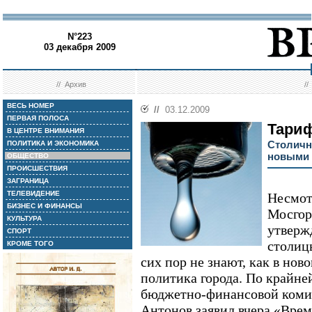
N°223
03 декабря 2009
//
Архив
/
ВЕСЬ НОМЕР
//
03.12.2009
ПЕРВАЯ ПОЛОСА
Тари
В ЦЕНТРЕ ВНИМАНИЯ
Столичн
ПОЛИТИКА И ЭКОНОМИКА
новыми 
ОБЩЕСТВО
ПРОИСШЕСТВИЯ
ЗАГРАНИЦА
ТЕЛЕВИДЕНИЕ
Несмотр
БИЗНЕС И ФИНАНСЫ
Мосгор
КУЛЬТУРА
утверж
СПОРТ
столицы
КРОМЕ ТОГО
сих пор не знают, как в нов
политика города. По крайне
бюджетно-финансовой коми
Антонов заявил вчера «Врем