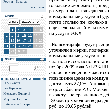
Россия и Израиль
городские экономисты, пре
все темы
размера платы граждан за 
коммунальные услуги в буду
АРХИВ
почти столько же, сколько в
еще федеральный максимум
1
2
3
4
5
6
на услуги ЖКХ.
7
8
9
10
11
12
13
14
15
16
17
18
19
20
«Но все тарифы будут распре
21
22
23
24
25
26
27
уточнили в мэрии, подчеркну
28
29
30
31
коммунальные услуги цены 
ПОИСК
частности, согласно постан
ноября 2009 года №1233-ПП
жилое помещение может сос
повышение цены на коммун
ПЕРСОНЫ НОМЕРА
достигнуть 27,9%. А новые 
Барак Обама
Бен Бернанке
водоснабжение РЭК Москвы 
Медведев Дмитрий
вырастут по сравнению с д
Миронов Сергей
Кубометр холодной воды для
Набиуллина Элвира
руб. до 19,85 рублей.