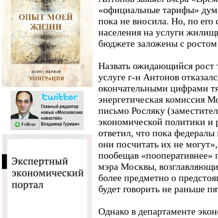
«официальные тарифы» дум
пока не вносила. Но, по его
населения на услуги жилищ
бюджете заложены с ростом
Назвать ожидающийся рост 
услуге г-н Антонов отказалс
окончательными цифрами тя
энергетическая комиссия М
письмо Росляку (заместител
экономической политики и р
ответил, что пока федералы 
они посчитать их не могут»,
пообещав «пооперативнее» п
мэра Москвы, возглавляющи
более предметно о предсто
будет говорить не раньше п
Однако в департаменте эко