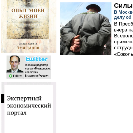
Силы 
В Москв
делу об
В Преоб
вчера н
Всеволо
примене
сотруд
«Соколь