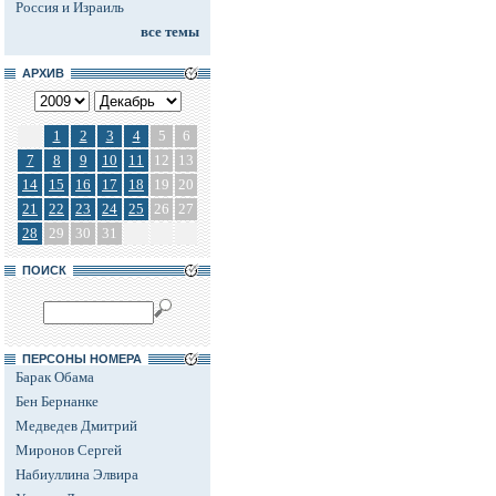
Россия и Израиль
все темы
АРХИВ
1
2
3
4
5
6
7
8
9
10
11
12
13
14
15
16
17
18
19
20
21
22
23
24
25
26
27
28
29
30
31
ПОИСК
ПЕРСОНЫ НОМЕРА
Барак Обама
Бен Бернанке
Медведев Дмитрий
Миронов Сергей
Набиуллина Элвира