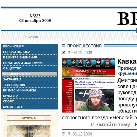
N°223
03 декабря 2009
//
Архив
/
ПРОИСШЕСТВИЯ
ВЕСЬ НОМЕР
ПЕРВАЯ ПОЛОСА
//
03.12.2009
В ЦЕНТРЕ ВНИМАНИЯ
Кавка
ПОЛИТИКА И ЭКОНОМИКА
Президе
ОБЩЕСТВО
крушени
ПРОИСШЕСТВИЯ
Дмитрий
ЗАГРАНИЦА
ТЕЛЕВИДЕНИЕ
совещан
БИЗНЕС И ФИНАНСЫ
руковод
КУЛЬТУРА
поводу 
СПОРТ
прошлую
КРОМЕ ТОГО
области
скоростного поезда «Невский э
// читайте тему:
//
03.12.2009