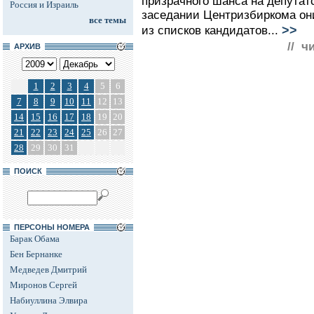
призрачного шанса на депутат
Россия и Израиль
заседании Центризбиркома он
все темы
>>
из списков кандидатов...
// ч
АРХИВ
1
2
3
4
5
6
7
8
9
10
11
12
13
14
15
16
17
18
19
20
21
22
23
24
25
26
27
28
29
30
31
ПОИСК
ПЕРСОНЫ НОМЕРА
Барак Обама
Бен Бернанке
Медведев Дмитрий
Миронов Сергей
Набиуллина Элвира