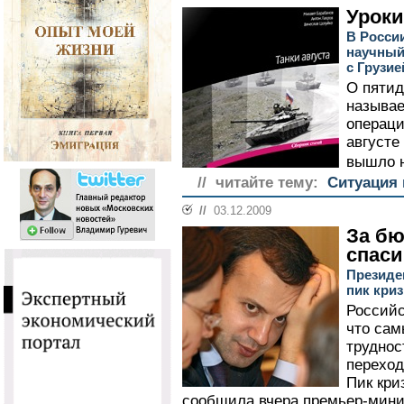
Уроки
В Росси
научный
с Грузие
О пятид
называ
операци
августе
вышло н
// читайте тему:
Ситуация 
//
03.12.2009
За бю
спас
Президе
пик криз
Российс
что сам
труднос
переход
Пик кри
сообщила вчера премьер-мин