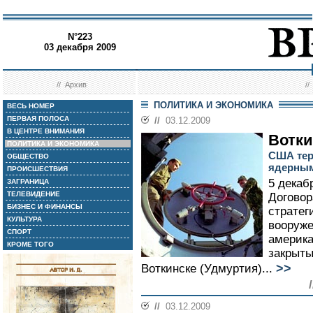
N°223
03 декабря 2009
//
Архив
/
ПОЛИТИКА И ЭКОНОМИКА
ВЕСЬ НОМЕР
ПЕРВАЯ ПОЛОСА
//
03.12.2009
В ЦЕНТРЕ ВНИМАНИЯ
Вотки
ПОЛИТИКА И ЭКОНОМИКА
США тер
ОБЩЕСТВО
ядерны
ПРОИСШЕСТВИЯ
5 декаб
ЗАГРАНИЦА
ТЕЛЕВИДЕНИЕ
Договор
БИЗНЕС И ФИНАНСЫ
стратег
КУЛЬТУРА
вооруже
СПОРТ
америка
КРОМЕ ТОГО
закрыты
>>
Воткинске (Удмуртия)...
//
03.12.2009