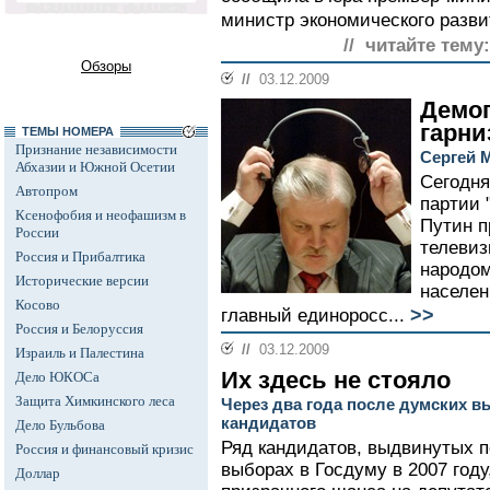
министр экономического разв
// читайте тему:
Обзоры
//
03.12.2009
Демо
гарни
ТЕМЫ НОМЕРА
Признание независимости
Сергей 
Абхазии и Южной Осетии
Сегодня
Автопром
партии 
Ксенофобия и неофашизм в
Путин п
России
телеви
Россия и Прибалтика
народом
Исторические версии
населен
Косово
>>
главный единоросс...
Россия и Белоруссия
//
03.12.2009
Израиль и Палестина
Их здесь не стояло
Дело ЮКОСа
Защита Химкинского леса
Через два года после думских 
кандидатов
Дело Бульбова
Ряд кандидатов, выдвинутых 
Россия и финансовый кризис
выборах в Госдуму в 2007 год
Доллар