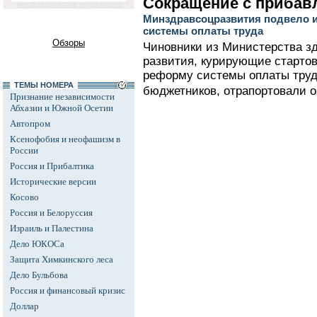
Сокращение с прибав
Минздравсоцразвития подвело и
системы оплаты труда
Обзоры
Чиновники из Министерства з
развития, курирующие стартов
реформу системы оплаты тру
ТЕМЫ НОМЕРА
бюджетников, отрапортовали о
Признание независимости
Абхазии и Южной Осетии
Автопром
Ксенофобия и неофашизм в
России
Россия и Прибалтика
Исторические версии
Косово
Россия и Белоруссия
Израиль и Палестина
Дело ЮКОСа
Защита Химкинского леса
Дело Бульбова
Россия и финансовый кризис
Доллар