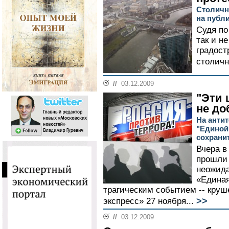
Столичны
на публ
Судя по
так и н
градос
столичн
//
03.12.2009
"Эти 
не до
На анти
"Единой
сохрани
Вчера в
прошли 
неожида
«Единая
трагическим событием -- кру
>>
экспресс» 27 ноября...
//
03.12.2009