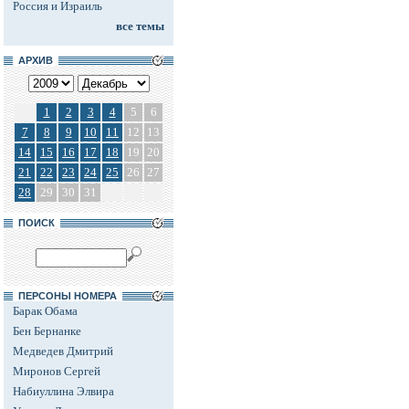
Россия и Израиль
все темы
АРХИВ
1
2
3
4
5
6
7
8
9
10
11
12
13
14
15
16
17
18
19
20
21
22
23
24
25
26
27
28
29
30
31
ПОИСК
ПЕРСОНЫ НОМЕРА
Барак Обама
Бен Бернанке
Медведев Дмитрий
Миронов Сергей
Набиуллина Элвира