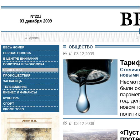
N°223
03 декабря 2009
//
Архив
/
ОБЩЕСТВО
ВЕСЬ НОМЕР
ПЕРВАЯ ПОЛОСА
//
03.12.2009
В ЦЕНТРЕ ВНИМАНИЯ
Тари
ПОЛИТИКА И ЭКОНОМИКА
Столичн
ОБЩЕСТВО
новыми 
ПРОИСШЕСТВИЯ
Несмотр
ЗАГРАНИЦА
ТЕЛЕВИДЕНИЕ
были ок
БИЗНЕС И ФИНАНСЫ
парамет
КУЛЬТУРА
год, деп
СПОРТ
новом г
КРОМЕ ТОГО
политик
//
03.12.2009
«Пуст
проте