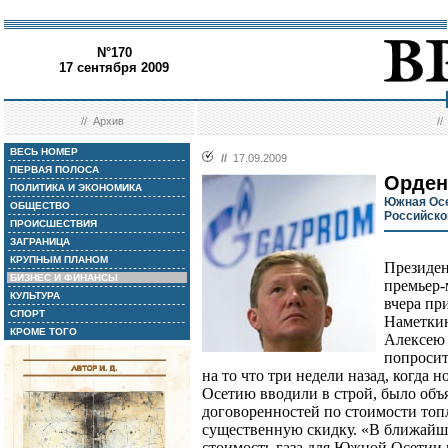
N°170
17 сентября 2009
//
Архив
/
ВЕСЬ НОМЕР
//
17.09.2009
ПЕРВАЯ ПОЛОСА
Орден
ПОЛИТИКА И ЭКОНОМИКА
Южная Осе
ОБЩЕСТВО
Российско
ПРОИСШЕСТВИЯ
ЗАГРАНИЦА
КРУПНЫМ ПЛАНОМ
Президе
БИЗНЕС И ФИНАНСЫ
премьер-
КУЛЬТУРА
вчера пр
СПОРТ
Наметкин
КРОМЕ ТОГО
Алексею 
попросит
на то что три недели назад, когда
Осетию вводили в строй, было объ
договоренностей по стоимости топ
существенную скидку. «В ближайши
стоимость газа для Южной Осетии и