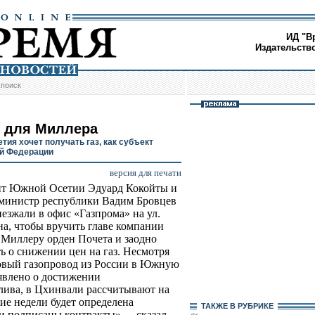
ИД "В
Издательств
/
поиск
 для Миллера
тия хочет получать газ, как субъект
й Федерации
версия для печати
нт Южной Осетии Эдуард Кокойты и
министр республики Вадим Бровцев
иезжали в офис «Газпрома» на ул.
а, чтобы вручить главе компании
Миллеру орден Почета и заодно
ь о снижении цен на газ. Несмотря
 новый газопровод из России в Южную
явлено о достижении
лива, в Цхинвали рассчитывают на
е недели будет определена
ТАКЖЕ В РУБРИКЕ
 подписаны контракты», -- сказал