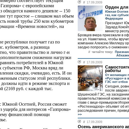
 примерно соответствует текущим
//
17.09.2009
«Газпрома» с европейскими
Орден для
 обходится намного дешевле -- 150
Южная Осетия 
газ, как субъе
ние тут простое -- слишком мал объем
Федерации
сть новой трубы 250 млн кубометров
Президент Юж
ормации «Времени новостей», на
Эдуард Кокой
министр респ
Бровцев вчера приезжали в о
на ул. Наметкина, чтобы вручи
ие республики получает газ по
компании Алексею Миллеру ор
с. кубометров, а разница
заодно попросить о снижении це
но, что правительство и лично г-н
// читайте тему:
Признан
Абхази
 дополнительном снижении нагрузки
риравнять потребителей в Южной
//
17.09.2009
Самостоят
х субъектов РФ, Москва вряд ли
работы
вления скидки, очевидно, есть. И он
От желающих 
оженным статусом этой республики.
«Русгидро» в 
ГЭС нет отбоя
а должны идти в режиме экспорта и
Сегодня, ровн
 (2169 руб. с каждой тыс.
после аварии 
Шушенской ГЭС, на заседании
правительственной комиссии в
главе с вице-премьером Игор
с Южной Осетией, Россия сможет
«Ростехнадзор» объявит об ит
ез ущерба для интересов «Газпрома»
расследования причин, приведш
блему финансовой помощи
>>
зье.
//
17.09.2009
Осень американского а