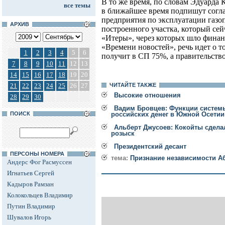
В то же время, по словам Эдуарда
все темы
в ближайшее время подпишут согла
предприятия по эксплуатации газоп
АРХИВ
построенного участка, который сей
«Итеры», через которых шло фина
«Времени новостей», речь идет о т
1
2
3
4
5
6
получит в СП 75%, а правительств
7
8
9
10
11
12
13
14
15
16
17
18
19
20
21
22
23
24
25
26
27
ЧИТАЙТЕ ТАКЖЕ
Высокие отношения
28
29
30
Вадим Бровцев: Функции систем
ПОИСК
российских денег в Южной Осети
Альберт Джусоев: Кокойты сдела
розыск
Президентский десант
ПЕРСОНЫ НОМЕРА
тема:
Признание независимости А
Андерс Фог Расмуссен
Игнатьев Сергей
Кадыров Рамзан
Колокольцев Владимир
Путин Владимир
Шувалов Игорь