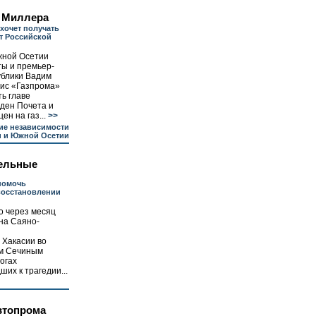
 Миллера
хочет получать
кт Российской
ной Осетии
ты и премьер-
ублики Вадим
фис «Газпрома»
ть главе
ден Почета и
н на газ...
>>
ие независимости
и и Южной Осетии
ельные
помочь
восстановлении
о через месяц
на Саяно-
 Хакасии во
ем Сечиным
огах
их к трагедии...
втопрома