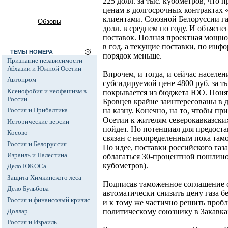
225 долл. за тыс. кубометров, что
ценам в долгосрочных контрактах 
клиентами. Союзной Белоруссии газ
Обзоры
долл. в среднем по году. И объясне
поставок. Полная проектная мощно
в год, а текущие поставки, по инф
ТЕМЫ НОМЕРА
порядок меньше.
Признание независимости
Абхазии и Южной Осетии
Впрочем, и тогда, и сейчас населен
Автопром
субсидируемой цене 4800 руб. за ты
Ксенофобия и неофашизм в
покрывается из бюджета ЮО. Понят
России
Бровцев крайне заинтересованы в
Россия и Прибалтика
на казну. Конечно, на то, чтобы п
Осетии к жителям северокавказски
Исторические версии
пойдет. Но потенциал для предоста
Косово
связан с неопределенным пока там
Россия и Белоруссия
По идее, поставки российского газ
Израиль и Палестина
облагаться 30-процентной пошлиной
кубометров).
Дело ЮКОСа
Защита Химкинского леса
Подписав таможенное соглашение 
Дело Бульбова
автоматически снизить цену газа б
Россия и финансовый кризис
и к тому же частично решить про
Доллар
политическому союзнику в Закавка
Россия и Израиль