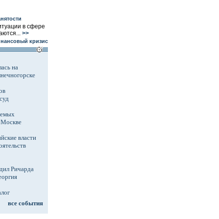
анятости
итуации в сфере
ются...
>>
инансовый кризис
ась на
лнечногорске
ов
суд
аемых
в Москве
йские власти
оятельств
дил Ричарда
еоргия
алог
все события