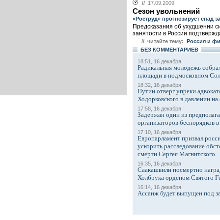
//
17.09.2009
Сезон увольнений
«Роструд» прогнозирует спад з
Предсказания об ухудшении с
занятости в России подтвержда
// читайте тему:
Россия и ф
БЕЗ КОМMЕНТАРИЕВ
18:51, 16 декабря
Радикальная молодежь собрал
площади в подмосковном Со
18:32, 16 декабря
Путин отверг упреки адвокат
Ходорковского в давлении на 
17:58, 16 декабря
Задержан один из предполаг
организаторов беспорядков 
17:10, 16 декабря
Европарламент призвал росси
ускорить расследование обст
смерти Сергея Магнитского
16:35, 16 декабря
Саакашвили посмертно награ
Холбрука орденом Святого Г
16:14, 16 декабря
Ассанж будет выпущен под з