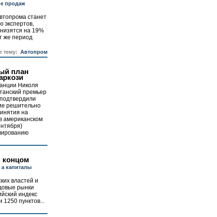
ие продаж
автопрома станет
ю экспертов,
низятся на 19%
т же период
е тему:
Автопром
ый план
аркози
анции Николя
итанский премьер
 подтвердили
ие решительно
ринятия на
в американском
ентября)
улированию
м концом
 а капиталы
ких властей и
довые рынки
ийский индекс
 1250 пунктов...