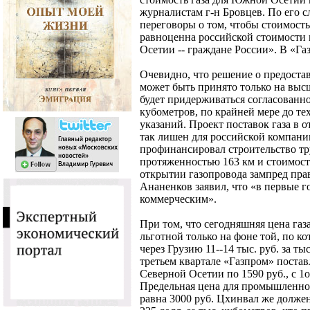
журналистам г-н Бровцев. По его с
переговоры о том, чтобы стоимость
равноценна российской стоимости 
Осетии -- граждане России». В «Га
Очевидно, что решение о предост
может быть принято только на высш
будет придерживаться согласованно
кубометров, по крайней мере до те
указаний. Проект поставок газа в 
так лишен для российской компани
профинансировал строительство т
протяженностью 163 км и стоимост
открытии газопровода зампред пра
Ананенков заявил, что «в первые г
коммерческим».
При том, что сегодняшняя цена га
льготной только на фоне той, по к
через Грузию 11--14 тыс. руб. за ты
третьем квартале «Газпром» постав
Северной Осетии по 1590 руб., с 1о
Предельная цена для промышленно
равна 3000 руб. Цхинвал же долже