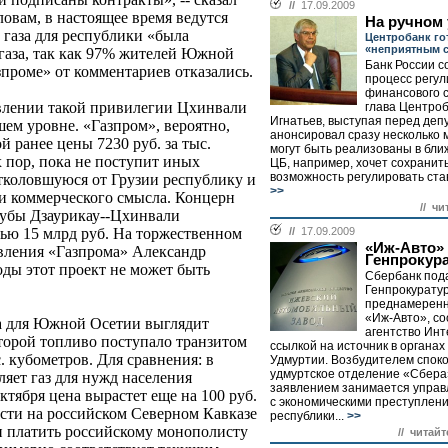
//
17.09.2009
ловам, в настоящее время ведутся
На ручном
 газа для республики «была
Центробанк го
«неприятным 
газа, так как 97% жителей Южной
Банк России 
зпроме» от комментариев отказались.
процесс регу
финансового с
авлении такой привилегии Цхинвали
глава Центро
Игнатьев, выступая перед деп
ем уровне. «Газпром», вероятно,
анонсировал сразу несколько 
й ранее цены 7230 руб. за тыс.
могут быть реализованы в бл
х пор, пока не поступит иных
ЦБ, например, хочет сохранит
возможность регулировать став
отколовшуюся от Грузии республику и
>>
и коммерческого смысла. Концерн
// чи
рубы Дзаурикау--Цхинвали
//
17.09.2009
ью 15 млрд руб. На торжественном
«Иж-Авто»
вления «Газпрома» Александр
Генпрокур
оды этот проект не может быть
Сбербанк под
Генпрокуратур
преднамеренн
«Иж-Авто», с
за для Южной Осетии выглядит
агентство Инт
оторой топливо поступало транзитом
ссылкой на источник в органа
с. кубометров. Для сравнения: в
Удмуртии. Возбудителем споко
удмуртское отделение «Сбера»
ляет газ для нужд населения
заявлением занимается управ
ктября цена вырастет еще на 100 руб.
с экономическими преступлен
сти на российском Северном Кавказе
республики...
>>
н платить российскому монополисту
// читайт