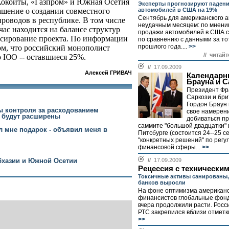
 Кокойты, «Газпром» и Южная Осетия
Эксперты прогнозируют паден
автомобилей в США на 19%
шение о создании совместного
Сентябрь для американского 
роводов в республике. В том числе
неудачным месяцем: по мнени
час находится на балансе структур
продажи автомобилей в США с
нсирование проекта. По информации
по сравнению с данными за то
прошлого года....
>>
ом, что российский монополист
// читайт
о ЮО -- оставшиеся 25%.
//
17.09.2009
Алексей ГРИВАЧ
Календарн
Брауна и С
Президент Фр
Саркози и бр
Гордон Браун
ы контроля за расходованием
свое намерен
и будут расширены
добиваться п
саммите "большой двадцатки" 
л мне подарок - объявил меня в
Питсбурге (состоится 24--25 с
"конкретных решений" по рег
финансовой сферы...
>>
//
17.09.2009
бхазии и Южной Осетии
Рецессия с технически
Токсичные активы санированы,
банков выросли
На фоне оптимизма американс
финансистов глобальные фон
вчера продолжили расти. Росс
РТС закрепился вблизи отметки
>>