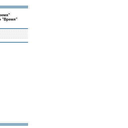
ремя"
о "Время"