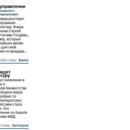
 управлении
товится к
сюрпризам»
совершенствует
лирования
ектора. Вчера
банка Сергей
утатами Госдумы,
мер, которые
ижайшее время.
ь для себя
ки по вкладам...
тайте тему:
Банки
 ждет
атуру
ал заявление в
у о
ом банкротстве
ообщило вчера
ерфакс со
х прокуратуры
йствия стало
. Его
ление по борьбе
иями МВД
е тему:
Автопром