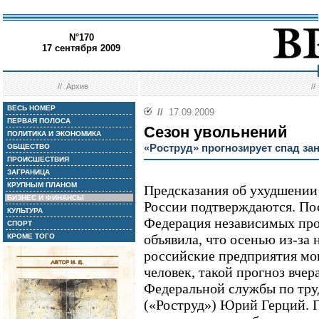
N°170
17 сентября 2009
//
Архив
/
ВЕСЬ НОМЕР
//
17.09.2009
ПЕРВАЯ ПОЛОСА
Сезон увольнений
ПОЛИТИКА И ЭКОНОМИКА
«Роструд» прогнозирует спад за
ОБЩЕСТВО
ПРОИСШЕСТВИЯ
ЗАГРАНИЦА
КРУПНЫМ ПЛАНОМ
Предсказания об ухудшении 
БИЗНЕС И ФИНАНСЫ
России подтверждаются. Посл
КУЛЬТУРА
Федерация независимых пр
СПОРТ
объявила, что осенью из-за
КРОМЕ ТОГО
российские предприятия мог
человек, такой прогноз вчер
Федеральной службы по тру
(«Роструд») Юрий Герций. 