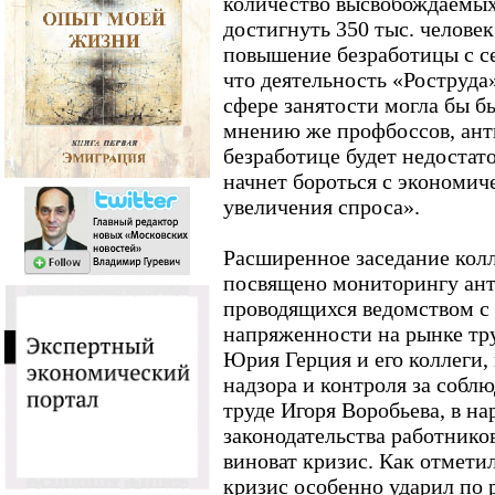
количество высвобождаемых
достигнуть 350 тыс. челове
повышение безработицы с се
что деятельность «Роструда
сфере занятости могла бы б
мнению же профбоссов, ан
безработице будет недостат
начнет бороться с экономи
увеличения спроса».
Расширенное заседание кол
посвящено мониторингу ан
проводящихся ведомством с
напряженности на рынке тру
Юрия Герция и его коллеги,
надзора и контроля за собл
труде Игоря Воробьева, в н
законодательства работнико
виноват кризис. Как отмети
кризис особенно ударил по 