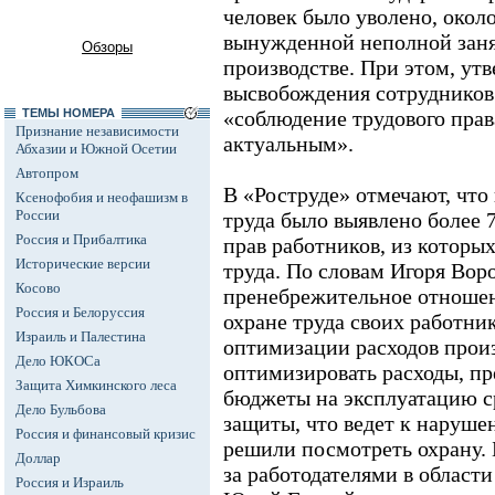
человек было уволено, окол
вынужденной неполной заня
Обзоры
производстве. При этом, утв
высвобождения сотрудников
ТЕМЫ НОМЕРА
«соблюдение трудового прав
Признание независимости
актуальным».
Абхазии и Южной Осетии
Автопром
В «Роструде» отмечают, что
Ксенофобия и неофашизм в
России
труда было выявлено более 
Россия и Прибалтика
прав работников, из которых
Исторические версии
труда. По словам Игоря Воро
Косово
пренебрежительное отноше
Россия и Белоруссия
охране труда своих работни
Израиль и Палестина
оптимизации расходов прои
Дело ЮКОСа
оптимизировать расходы, п
Защита Химкинского леса
бюджеты на эксплуатацию с
Дело Бульбова
защиты, что ведет к наруше
Россия и финансовый кризис
решили посмотреть охрану. 
Доллар
за работодателями в области
Россия и Израиль