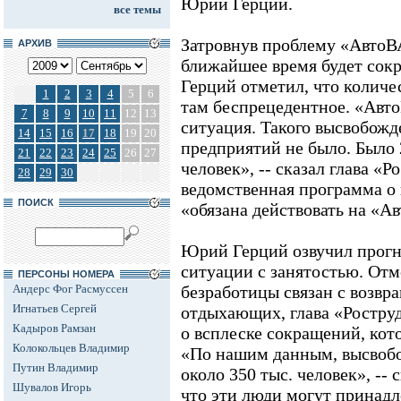
Юрий Герций.
все темы
Затровнув проблему «АвтоВА
АРХИВ
ближайшее время будет сокр
Герций отметил, что количе
1
2
3
4
5
6
там беспрецедентное. «Авто
7
8
9
10
11
12
13
ситуация. Такого высвобожд
14
15
16
17
18
19
20
предприятий не было. Было 2
21
22
23
24
25
26
27
человек», -- сказал глава «Р
28
29
30
ведомственная программа о
ПОИСК
«обязана действовать на «А
Юрий Герций озвучил прогн
ситуации с занятостью. Отм
ПЕРСОНЫ НОМЕРА
Андерс Фог Расмуссен
безработицы связан с возвр
Игнатьев Сергей
отдыхающих, глава «Ростру
Кадыров Рамзан
о всплеске сокращений, кот
Колокольцев Владимир
«По нашим данным, высвобо
Путин Владимир
около 350 тыс. человек», -- 
Шувалов Игорь
что эти люди могут принадл