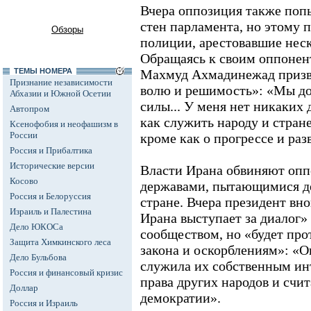
Вчера оппозиция также поп
стен парламента, но этому
Обзоры
полиции, арестовавшие нес
Обращаясь к своим оппонен
ТЕМЫ НОМЕРА
Махмуд Ахмадинежад призв
Признание независимости
волю и решимость»: «Мы д
Абхазии и Южной Осетии
силы... У меня нет никаких
Автопром
как служить народу и стране
Ксенофобия и неофашизм в
России
кроме как о прогрессе и раз
Россия и Прибалтика
Исторические версии
Власти Ирана обвиняют опп
Косово
державами, пытающимися де
Россия и Белоруссия
стране. Вчера президент вно
Израиль и Палестина
Ирана выступает за диалог
Дело ЮКОСа
сообществом, но «будет пр
Защита Химкинского леса
закона и оскорблениям»: «О
Дело Бульбова
служила их собственным ин
Россия и финансовый кризис
права других народов и счи
Доллар
демократии».
Россия и Израиль