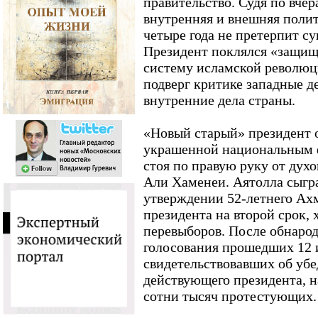
правительство. Судя по вче
внутренняя и внешняя поли
четыре года не претерпит с
Президент поклялся «защищ
систему исламской революц
подверг критике западные д
внутренние дела страны.
«Новый старый» президент о
украшенной национальным ф
стоя по правую руку от дух
Али Хаменеи. Аятолла сыгр
утверждении 52-летнего Ах
президента на второй срок, 
перевыборов. После обнарод
голосования прошедших 12 
свидетельствовавших об уб
действующего президента, 
сотни тысяч протестующих.