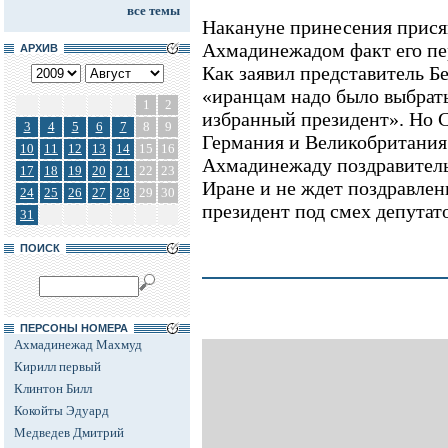
все темы
Накануне принесения прис
Ахмадинежадом факт его п
АРХИВ
Как заявил представитель Б
«иранцам надо было выбрать
1
2
избранный президент». Но 
3
4
5
6
7
8
9
Германия и Великобритания
10
11
12
13
14
15
16
Ахмадинежаду поздравитель
17
18
19
20
21
22
23
Иране и не ждет поздравлени
24
25
26
27
28
29
30
президент под смех депутато
31
ПОИСК
ПЕРСОНЫ НОМЕРА
Ахмадинежад Махмуд
Кирилл первый
Клинтон Билл
Кокойты Эдуард
Медведев Дмитрий