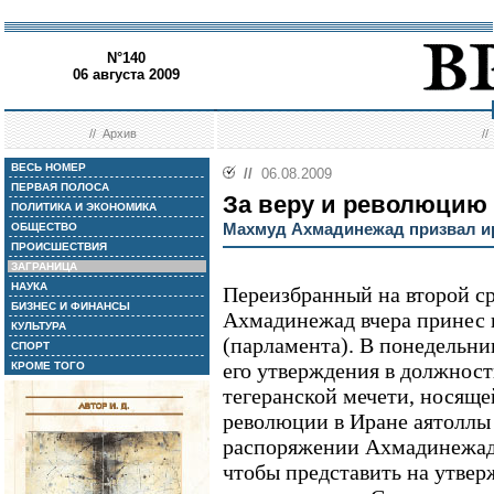
N°140
06 августа 2009
//
Архив
/
ВЕСЬ НОМЕР
//
06.08.2009
ПЕРВАЯ ПОЛОСА
За веру и революцию
ПОЛИТИКА И ЭКОНОМИКА
Махмуд Ахмадинежад призвал и
ОБЩЕСТВО
ПРОИСШЕСТВИЯ
ЗАГРАНИЦА
НАУКА
Переизбранный на второй с
БИЗНЕС И ФИНАНСЫ
Ахмадинежад вчера принес 
КУЛЬТУРА
(парламента). В понедельн
СПОРТ
его утверждения в должност
КРОМЕ ТОГО
тегеранской мечети, носяще
революции в Иране аятоллы
распоряжении Ахмадинежада 
чтобы представить на утвер