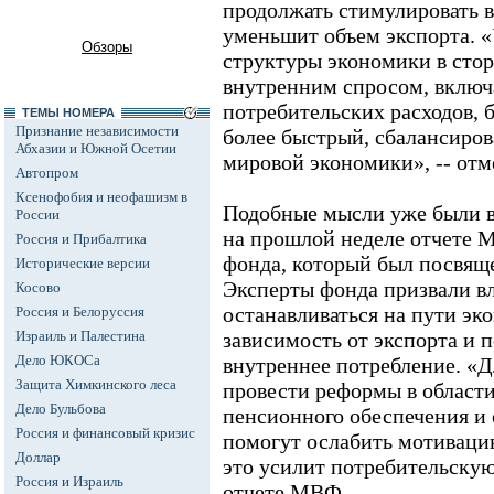
продолжать стимулировать 
уменьшит объем экспорта. 
Обзоры
структуры экономики в стор
внутренним спросом, включ
потребительских расходов, 
ТЕМЫ НОМЕРА
Признание независимости
более быстрый, сбалансиро
Абхазии и Южной Осетии
мировой экономики», -- отм
Автопром
Ксенофобия и неофашизм в
Подобные мысли уже были в
России
на прошлой неделе отчете 
Россия и Прибалтика
фонда, который был посвящ
Исторические версии
Эксперты фонда призвали вл
Косово
останавливаться на пути эк
Россия и Белоруссия
Израиль и Палестина
зависимость от экспорта и 
Дело ЮКОСа
внутреннее потребление. «Д
Защита Химкинского леса
провести реформы в области
Дело Бульбова
пенсионного обеспечения и 
Россия и финансовый кризис
помогут ослабить мотивацию
Доллар
это усилит потребительскую 
Россия и Израиль
отчете МВФ.