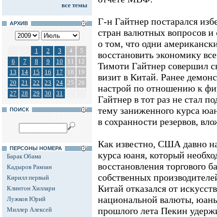
все темы
Г-н Гайтнер постарался изб
АРХИВ
стран валютных вопросов и
о том, что одни американск
1
2
3
4
5
восстановить экономику все
6
7
8
9
10
11
12
Тимоти Гайтнер совершил 
13
14
15
16
17
18
19
визит в Китай. Ранее демо
20
21
22
23
24
25
26
настрой по отношению к фи
27
28
29
30
31
Гайтнер в тот раз не стал 
тему заниженного курса юан
ПОИСК
в сохранности резервов, вл
Как известно, США давно н
ПЕРСОНЫ НОМЕРА
курса юаня, который необх
Барак Обама
восстановления торгового б
Кадыров Рамзан
собственных производителей.
Кирилл первый
Китай отказался от искусст
Клинтон Хиллари
национальной валюты, юань
Лужков Юрий
прошлого лета Пекин удерж
Миллер Алексей