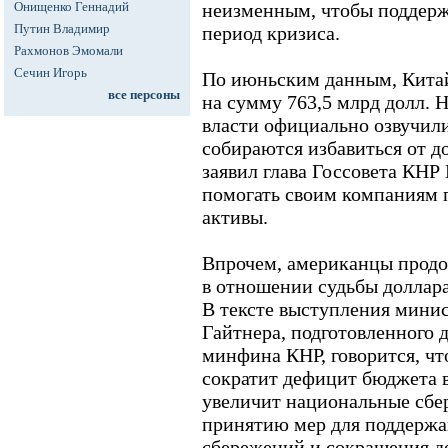
Онищенко Геннадий
неизменным, чтобы поддерж
Путин Владимир
период кризиса.
Рахмонов Эмомали
Сечин Игорь
По июньским данным, Кита
все персоны
на сумму 763,5 млрд долл. 
власти официально озвучили
собираются избавиться от д
заявил глава Госсовета КНР
помогать своим компаниям 
активы.
Впрочем, американцы продо
в отношении судьбы доллар
В тексте выступления мини
Гайтнера, подготовленного 
минфина КНР, говорится, ч
сократит дефицит бюджета в
увеличит национальные сб
принятию мер для поддержа
сбережений и сокращения д