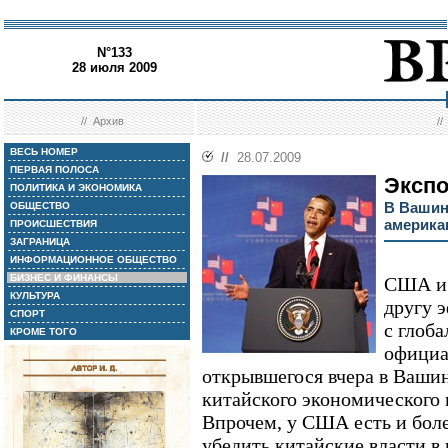
N°133
28 июля 2009
//
Архив
/
ВЕСЬ НОМЕР
//
28.07.2009
ПЕРВАЯ ПОЛОСА
Экспо
ПОЛИТИКА И ЭКОНОМИКА
В Вашин
ОБЩЕСТВО
америка
ПРОИСШЕСТВИЯ
ЗАГРАНИЦА
ИНФОРМАЦИОННОЕ ОБЩЕСТВО
БИЗНЕС И ФИНАНСЫ
США и 
КУЛЬТУРА
другу 
СПОРТ
с глоба
КРОМЕ ТОГО
официа
открывшегося вчера в Вашин
китайского экономического 
Впрочем, у США есть и боле
убедить китайские власти в