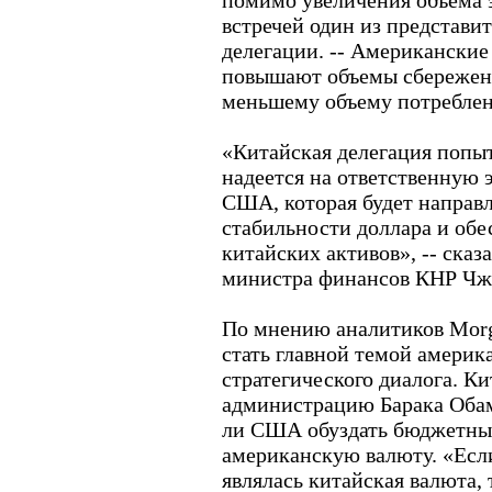
помимо увеличения объема э
встречей один из представи
делегации. -- Американские
повышают объемы сбережени
меньшему объему потреблени
«Китайская делегация попыт
надеется на ответственную
США, которая будет направ
стабильности доллара и обе
китайских активов», -- ска
министра финансов КНР Чж
По мнению аналитиков Morg
стать главной темой америк
стратегического диалога. К
администрацию Барака Обам
ли США обуздать бюджетны
американскую валюту. «Есл
являлась китайская валюта, т