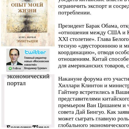
ограничить экспорт и сосре
потреблении.
Президент Барак Обама, отк
«отношения между США и К
XXI столетие». Глава Белог
тесную «двустороннюю и 
координацию», отводя особ
отношениям. Китай способе
для американских товаров, с
Накануне форума его участ
Хиллари Клинтон и минист
Гайтнер встретились в Ваши
представителями китайского
премьером Ван Цишанем и ч
совета Дай Бингуо. Как зая
может сыграть главную роль
глобального экономического 