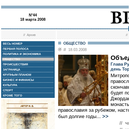
N°44
18 марта 2008
//
Архив
/
ОБЩЕСТВО
ВЕСЬ НОМЕР
ПЕРВАЯ ПОЛОСА
//
18.03.2008
ПОЛИТИКА И ЭКОНОМИКА
Объе
ОБЩЕСТВО
Глава Р
ПРОИСШЕСТВИЯ
день То
ЗАГРАНИЦА
Митропо
КРУПНЫМ ПЛАНОМ
БИЗНЕС И ФИНАНСЫ
правосл
КУЛЬТУРА
скончав
СПОРТ
будет п
КРОМЕ ТОГО
Джордан
монасты
православия за рубежом, наст
>>
был долгие годы...
// 