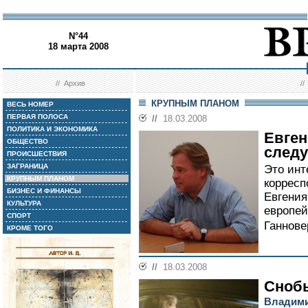
N°44
18 марта 2008
//
Архив
/
КРУПНЫМ ПЛАНОМ
ВЕСЬ НОМЕР
ПЕРВАЯ ПОЛОСА
//
18.03.2008
ПОЛИТИКА И ЭКОНОМИКА
Евген
ОБЩЕСТВО
следу
ПРОИСШЕСТВИЯ
ЗАГРАНИЦА
Это инт
КРУПНЫМ ПЛАНОМ
корресп
БИЗНЕС И ФИНАНСЫ
Евгени
КУЛЬТУРА
европей
СПОРТ
Ганнове
КРОМЕ ТОГО
//
18.03.2008
Сноб
Владими