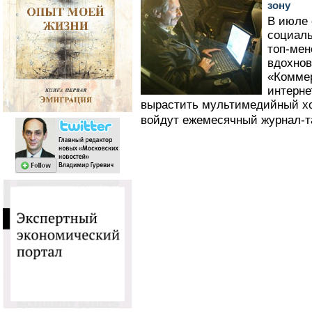
зону
В июле 
социаль
топ-мен
вдохнов
«Комме
интерне
вырастить мультимедийный хо
войдут ежемесячный журнал-та