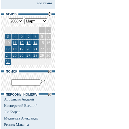
все темы
АРХИВ
1
2
3
4
5
6
7
8
9
10
11
12
13
14
15
16
17
18
19
20
21
22
23
24
25
26
27
28
29
30
31
ПОИСК
ПЕРСОНЫ НОМЕРА
Арофикин Андрей
Касперский Евгений
Ли Кэцян
Медведев Александр
Резник Максим