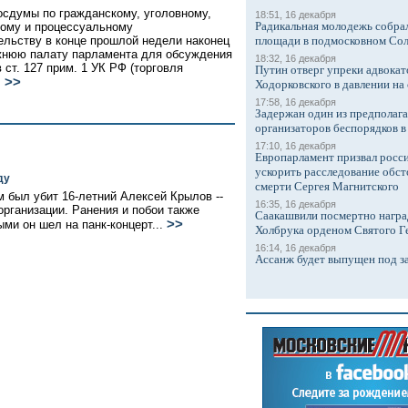
осдумы по гражданскому, уголовному,
18:51, 16 декабря
Радикальная молодежь собрал
ому и процессуальному
ельству в конце прошлой недели наконец
площади в подмосковном Со
жнюю палату парламента для обсуждения
18:32, 16 декабря
 ст. 127 прим. 1 УК РФ (торговля
Путин отверг упреки адвокат
>>
.
Ходорковского в давлении на 
17:58, 16 декабря
Задержан один из предполаг
организаторов беспорядков 
17:10, 16 декабря
Европарламент призвал росси
ускорить расследование обст
ду
смерти Сергея Магнитского
 был убит 16-летний Алексей Крылов --
16:35, 16 декабря
рганизации. Ранения и побои также
Саакашвили посмертно награ
>>
ыми он шел на панк-концерт...
Холбрука орденом Святого Г
16:14, 16 декабря
Ассанж будет выпущен под з