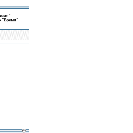
ремя"
о "Время"