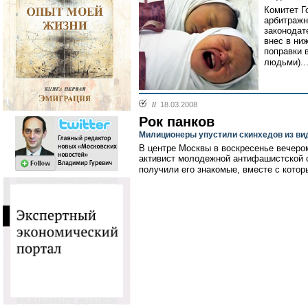
Комитет Г
арбитражн
законодат
внес в ни
поправки в
людьми)..
//
18.03.2008
Рок панков
Милиционеры упустили скинхедов из ви
В центре Москвы в воскресенье вечером
активист молодежной антифашистской о
получили его знакомые, вместе с котор