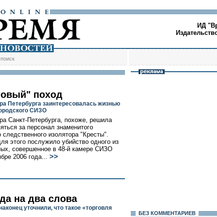
ИД "В
Издательств
/
поиск
товый" поход
ра Петербурга заинтересовалась жизнью
городского СИЗО
ра Санкт-Петербурга, похоже, решила
зяться за персонал знаменитого
о следственного изолятора "Кресты".
ля этого послужило убийство одного из
ых, совершенное в 48-й камере СИЗО
>>
бре 2006 года...
да на два слова
наконец уточнили, что такое «торговля
БЕЗ КОМMЕНТАРИЕВ