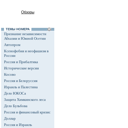
Обзоры
ТЕМЫ НОМЕРА
Признание независимости
Абхазии и Южной Осетии
Автопром
Ксенофобия и неофашизм в
России
Россия и Прибалтика
Исторические версии
Косово
Россия и Белоруссия
Израиль и Палестина
Дело ЮКОСа
Защита Химкинского леса
Дело Бульбова
Россия и финансовый кризис
Доллар
Россия и Израиль