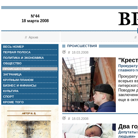
N°44
18 марта 2008
//
Архив
/
ПРОИСШЕСТВИЯ
ВЕСЬ НОМЕР
ПЕРВАЯ ПОЛОСА
//
18.03.2008
ПОЛИТИКА И ЭКОНОМИКА
"Крес
ОБЩЕСТВО
Прокурату
ПРОИСШЕСТВИЯ
главного 
ЗАГРАНИЦА
Прокурату
КРУПНЫМ ПЛАНОМ
всерьез в
питерског
БИЗНЕС И ФИНАНСЫ
Поводом д
КУЛЬТУРА
заключенн
СПОРТ
еще в октя
КРОМЕ ТОГО
//
18.03.2008
Два го
Депутаты 
людьми»