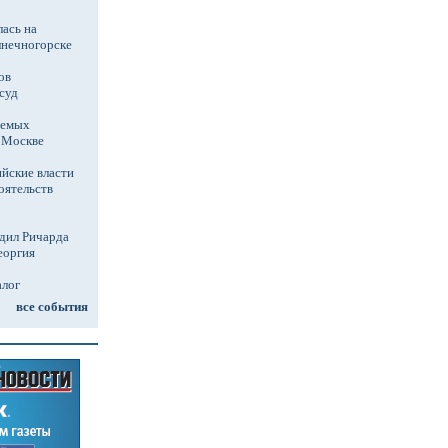
ась на
лнечногорске
ов
суд
аемых
в Москве
йские власти
оятельств
дил Ричарда
еоргия
алог
все события