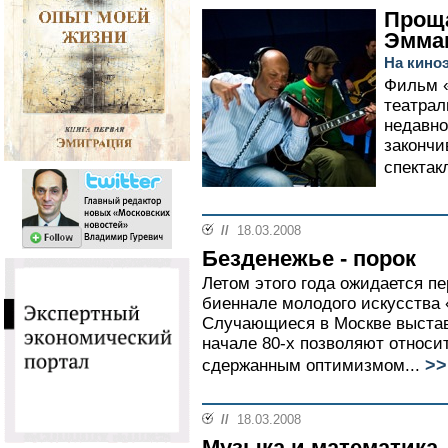
Проща
Эмма
На кино
Фильм «
театрал
недавно
закончи
спектак
//
18.03.2008
Безденежье - порок
Летом этого года ожидается п
биеннале молодого искусства 
Случающиеся в Москве выстав
начале 80-х позволяют относи
>>
сдержанным оптимизмом...
//
18.03.2008
Музыка и математика