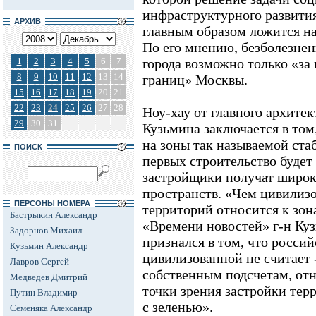
инфраструктурного развити
АРХИВ
главным образом ложится н
По его мнению, безболезнен
1
2
3
4
5
6
7
города возможно только «з
8
9
10
11
12
13
14
границ» Москвы.
15
16
17
18
19
20
21
22
23
24
25
26
27
28
Ноу-хау от главного архите
29
30
31
Кузьмина заключается в том,
на зоны так называемой ста
ПОИСК
первых строительство будет
застройщики получат широк
пространств. «Чем цивилизо
ПЕРСОНЫ НОМЕРА
территорий относится к зон
Бастрыкин Александр
«Времени новостей» г-н Куз
Задорнов Михаил
признался в том, что росси
Кузьмин Александр
цивилизованной не считает -
Лавров Сергей
собственным подсчетам, от
Медведев Дмитрий
точки зрения застройки тер
Путин Владимир
с зеленью».
Семеняка Александр