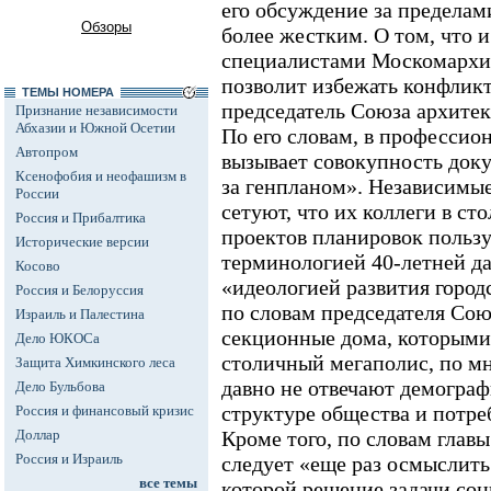
его обсуждение за пределами
Обзоры
более жестким. О том, что 
специалистами Москомархит
позволит избежать конфликт
ТЕМЫ НОМЕРА
председатель Союза архитек
Признание независимости
Абхазии и Южной Осетии
По его словам, в профессио
Автопром
вызывает совокупность док
Ксенофобия и неофашизм в
за генпланом». Независимые
России
сетуют, что их коллеги в ст
Россия и Прибалтика
проектов планировок пользу
Исторические версии
терминологией 40-летней да
Косово
«идеологией развития город
Россия и Белоруссия
по словам председателя Сою
Израиль и Палестина
секционные дома, которыми
Дело ЮКОСа
столичный мегаполис, по м
Защита Химкинского леса
давно не отвечают демогра
Дело Бульбова
структуре общества и потре
Россия и финансовый кризис
Доллар
Кроме того, по словам глав
Россия и Израиль
следует «еще раз осмыслить
все темы
которой решение задачи соц