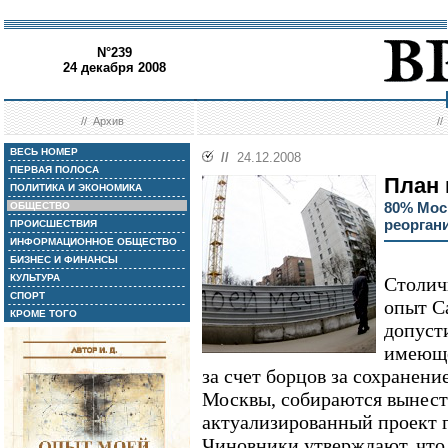
N°239
24 декабря 2008
//
Архив
/
ВЕСЬ НОМЕР
//
24.12.2008
ПЕРВАЯ ПОЛОСА
План 
ПОЛИТИКА И ЭКОНОМИКА
80% Мос
ОБЩЕСТВО
реорган
ПРОИСШЕСТВИЯ
ИНФОРМАЦИОННОЕ ОБЩЕСТВО
БИЗНЕС И ФИНАНСЫ
КУЛЬТУРА
Столич
СПОРТ
опыт С
КРОМЕ ТОГО
допуст
имеюще
за счет борцов за сохранени
Москвы, собираются вынест
актуализированный проект г
Чиновники утверждают, что 