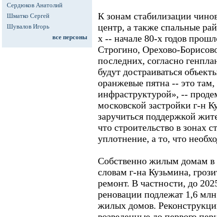
Сердюков Анатолий
К зонам стабилизации чино
Шматко Сергей
центр, а также спальные ра
Шувалов Игорь
х -- начале 80-х годов прошл
все персоны
Строгино, Орехово-Борисово
последних, согласно генплан
будут достраиваться объект
оранжевые пятна -- это там,
инфраструктурой», -- прод
московской застройки г-н К
заручиться поддержкой жите
что строительство в зонах 
уплотнение, а то, что необ
Собственно жилым домам в 
словам г-на Кузьмина, гроз
ремонт. В частности, до 202
реновации подлежат 1,6 млн
жилых домов. Реконструкции
возведенные до первого пер