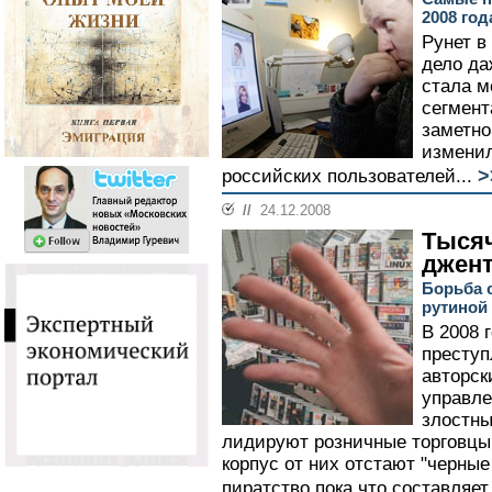
2008 год
Рунет в
дело да
стала м
сегмент
заметно
изменил
>
российских пользователей...
//
24.12.2008
Тыся
джен
Борьба 
рутиной
В 2008 
преступ
авторск
управле
злостны
лидируют розничные торговцы 
корпус от них отстают "черные
пиратство пока что составляет