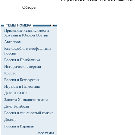
Обзоры
ТЕМЫ НОМЕРА
Признание независимости
Абхазии и Южной Осетии
Автопром
Ксенофобия и неофашизм в
России
Россия и Прибалтика
Исторические версии
Косово
Россия и Белоруссия
Израиль и Палестина
Дело ЮКОСа
Защита Химкинского леса
Дело Бульбова
Россия и финансовый кризис
Доллар
Россия и Израиль
все темы