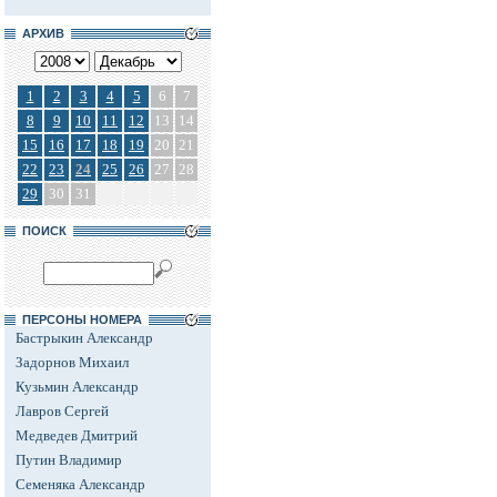
АРХИВ
1
2
3
4
5
6
7
8
9
10
11
12
13
14
15
16
17
18
19
20
21
22
23
24
25
26
27
28
29
30
31
ПОИСК
ПЕРСОНЫ НОМЕРА
Бастрыкин Александр
Задорнов Михаил
Кузьмин Александр
Лавров Сергей
Медведев Дмитрий
Путин Владимир
Семеняка Александр