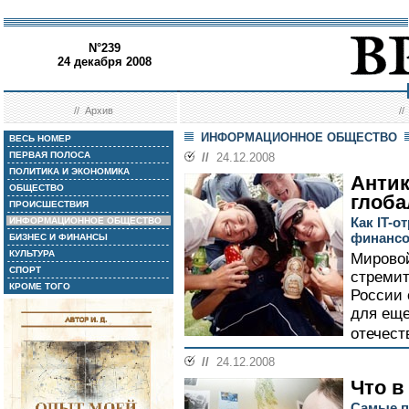
N°239
24 декабря 2008
//
Архив
/
ИНФОРМАЦИОННОЕ ОБЩЕСТВО
ВЕСЬ НОМЕР
ПЕРВАЯ ПОЛОСА
//
24.12.2008
ПОЛИТИКА И ЭКОНОМИКА
Анти
ОБЩЕСТВО
глоба
ПРОИСШЕСТВИЯ
Как IT-
ИНФОРМАЦИОННОЕ ОБЩЕСТВО
финансо
БИЗНЕС И ФИНАНСЫ
КУЛЬТУРА
Мировой
СПОРТ
стремит
КРОМЕ ТОГО
России
для ещ
отечест
//
24.12.2008
Что в
Самые п