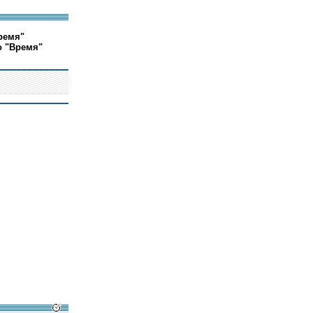
ремя"
о "Время"