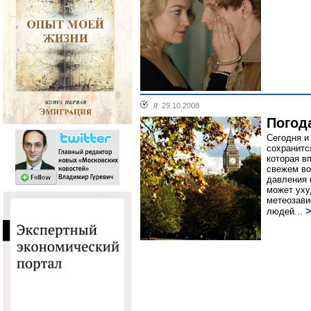
//
29.10.2008
Погод
Сегодня и
сохранитс
которая в
свежем во
давления 
может уху
метеозави
людей...