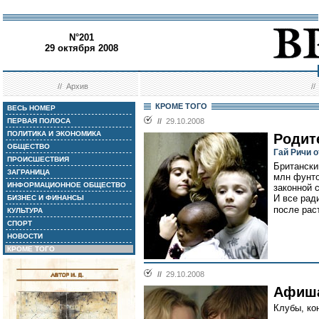
N°201
29 октября 2008
//
Архив
/
КРОМЕ ТОГО
ВЕСЬ НОМЕР
ПЕРВАЯ ПОЛОСА
//
29.10.2008
ПОЛИТИКА И ЭКОНОМИКА
Родит
ОБЩЕСТВО
Гай Ричи 
ПРОИСШЕСТВИЯ
Британски
ЗАГРАНИЦА
млн фунто
ИНФОРМАЦИОННОЕ ОБЩЕСТВО
законной 
И все рад
БИЗНЕС И ФИНАНСЫ
после рас
КУЛЬТУРА
СПОРТ
НОВОСТИ
КРОМЕ ТОГО
//
29.10.2008
Афиш
Клубы, кон