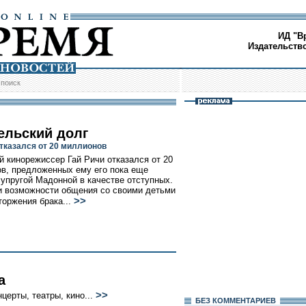
ИД "В
Издательств
/
поиск
ельский долг
отказался от 20 миллионов
й кинорежиссер Гай Ричи отказался от 20
в, предложенных ему его пока еще
супругой Мадонной в качестве отступных.
и возможности общения со своими детьми
>>
торжения брака...
а
>>
церты, театры, кино...
БЕЗ КОМMЕНТАРИЕВ