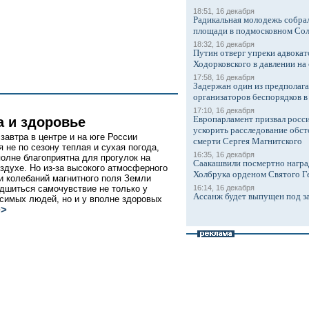
18:51, 16 декабря
Радикальная молодежь собрал
площади в подмосковном Со
18:32, 16 декабря
Путин отверг упреки адвокат
Ходорковского в давлении на 
17:58, 16 декабря
Задержан один из предполаг
организаторов беспорядков 
17:10, 16 декабря
Европарламент призвал росси
а и здоровье
ускорить расследование обст
 завтра в центре и на юге России
смерти Сергея Магнитского
я не по сезону теплая и сухая погода,
16:35, 16 декабря
полне благоприятна для прогулок на
Саакашвили посмертно награ
здухе. Но из-за высокого атмосферного
Холбрука орденом Святого Г
и колебаний магнитного поля Земли
дшиться самочувствие не только у
16:14, 16 декабря
Ассанж будет выпущен под з
симых людей, но и у вполне здоровых
>>