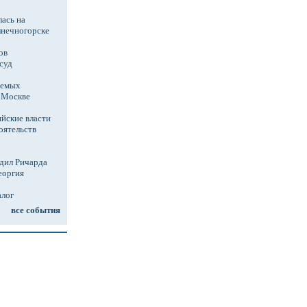
ась на
лнечногорске
ов
суд
аемых
в Москве
йские власти
оятельств
дил Ричарда
еоргия
алог
все события